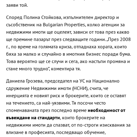
заяви той.
Според Полина Стойкова, изпълнителен директор и
съсобственик на Bulgarian Properties, колко агенции за
недвижими имоти ще оцелеят, зависи от това през какво
ще премине пазарът през следващите години. „През 2008
г., по време на голямата криза, отпаднаха хората, които
бяха за малко и случайно в имотния бизнес поради бума.
Това вероятно ще се случи и сега, ако настъпи промяна и
стане много трудно“, коментира тя.
Даниела Грозева, председател на УС на Национално
сдружение Недвижими имоти (НСНИ), счита, че
инерцията е новият риск и брокерите, които се оставят
на течението, са най-уязвими. Тя посочи често
споменаваната през последно време
необходимост от
въвеждане на стандарти
, които брокерите на
недвижими имоти да спазват, от по-строги изисквания за
влизане в професията, последващо обучение,