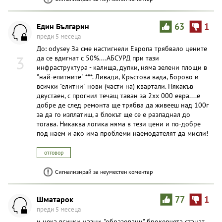
Един Българин
63
1
преди 5 месеца
До: odysey За сме настигнели Европа трябвало цените
3
да се вдигнат с 50%....АБСУРД при тази
инфраструктура - калища, дупки, няма зелени площи в
"най-елитните" ***. Ливади, Кръстова вада, Борово и
всички "елитни" нови (части на) квартали. Някакъв
двустаен, с прогнил течащ таван за 2хх 000 евра....е
добре де след ремонта ще трябва да живееш над 100г
за да го изплатиш, а блокът ще се е разпаднал до
тогава. Никаква логика няма в тези цени и по-добре
под наем и ако има проблеми наемодателят да мисли!
отговор
Сигнализирай за неуместен коментар
Шматарок
77
1
преди 5 месеца
и нека всички мазни, "образовани" брокерчета станат