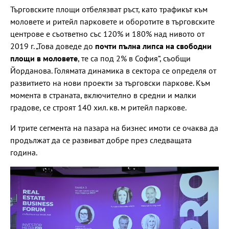
Търговските площи отбелязват ръст, като трафикът към
моловете и ритейл парковете и оборотите в търговските
центрове е съответно със 120% и 180% над нивото от
2019 г. „Това доведе до
почти пълна липса на свободни
площи в моловете
, те са под 2% в София“, съобщи
Йорданова. Голямата динамика в сектора се определя от
развитието на нови проекти за търговски паркове. Към
момента в страната, включително в средни и малки
градове, се строят 140 хил. кв. м ритейл паркове.
И трите сегмента на пазара на бизнес имоти се очаква да
продължат да се развиват добре през следващата
година.