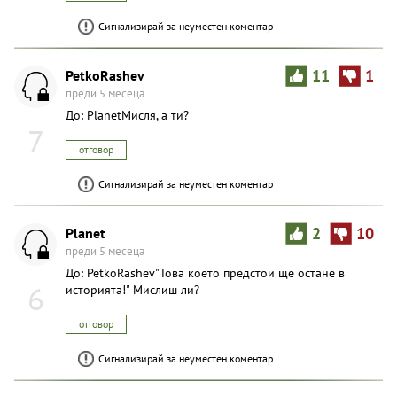
Сигнализирай за неуместен коментар
PetkoRashev
11
1
преди 5 месеца
До: PlanetМисля, а ти?
7
отговор
Сигнализирай за неуместен коментар
Planet
2
10
преди 5 месеца
До: PetkoRashev"Това което предстои ще остане в
6
историята!" Мислиш ли?
отговор
Сигнализирай за неуместен коментар