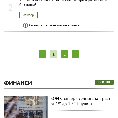
2
бакшиши!
отговор
Сигнализирай за неуместен коментар
1
2
ФИНАНСИ
ВИЖ ОЩЕ
SOFIX затвори седмицата с ръст
от 1% до 1 311 пункта