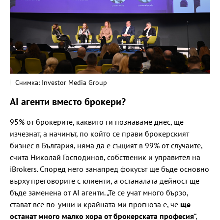
Снимка: Investor Media Group
AI агенти вместо брокери?
95% от брокерите, каквито ги познаваме днес, ще
изчезнат, а начинът, по който се прави брокерският
бизнес в България, няма да е същият в 99% от случаите,
счита Николай Господинов, собственик и управител на
iBrokers. Според него занапред фокусът ще бъде основно
върху преговорите с клиенти, а останалата дейност ще
бъде заменена от AI агенти. „Те се учат много бързо,
стават все по-умни и крайната ми прогноза е, че
ще
останат много малко хора от брокерската професия
“,