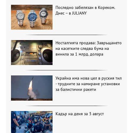
Последно забелязан в Кореком.
Днес – в JULIANY
Носталгията продава: Завръщането
на касетките следва бума на
винила за 1 млрд. долара
Украйна има нова цел в руския тил
- трудните за намиране установки
за балистични ракети
Кадър на деня за 3 август