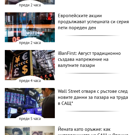
преди 2 часа
Европейските акции
продължават успешната си серия
пети пореден ден
преди 2 часа
iBanFirst: Август традиционно
създава напрежение на
валутните пазари
преди 4 часа
Wall Street отваря с ръстове след
новите данни за пазара на труда
в САЩ*
преди 5 часа
Йената като оръжие: как
интервенцията на САЩ и Япония