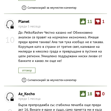
Сигнализирай за неуместен коментар
Planet
11
1
преди 5 месеца
До: PetkoRashev Честно казано не! Обикновено
10
анализи се правят на нормални икономико. Имаше
преди време такива! Ама тая тука изобщо не е такава.
Корупция като в страни от третия свят, наливане на
милярди в няколко града и превръщане в пустиня на
цели региони. Умишлено поддържани ниски лихви от
банките и какво ли още не!
отговор
Сигнализирай за неуместен коментар
Az_Kocho
18
0
преди 5 месеца
Бърза препродажба със стабилна печалба още преди
акт 16. Винаги е едни и също, само паметта ми е къса