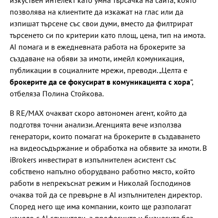
позволява на клиентите да изкажат на глас или да
изпишат търсене със свои думи, вместо да филтрират
търсенето си по критерии като площ, цена, тип на имота.
AI помага и в ежедневната работа на брокерите за
създаване на обяви за имоти, имейл комуникация,
публикации в социалните мрежи, преводи. „Целта е
брокерите да се фокусират в комуникацията с хора
“,
отбеляза Полина Стойкова.
В RE/MAX очакват скоро автономен агент, който да
подготвя точни анализи. Агенцията вече използва
генератори, които помагат на брокерите в създаването
на видеосъдържание и обработка на обявите за имоти. В
iBrokers инвестират в изпълнителен асистент със
собствено напълно оборудвано работно място, който
работи в непрекъснат режим и Николай Господинов
очаква той да се превърне в AI изпълнителен директор.
Според него ще има компании, които ще разполагат
изцяло с AI служители, а професиите и бизнесите без