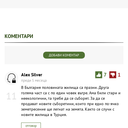
КОМЕНТАРИ
ДОБАВИ КОМЕНТАР
Alex Silver
7
1
преди 5 месеца
В България половината жилища са празни. Друга
11
голяма част са с по един човек вътре. Ама били стари и
неекологични, та требе да се съборят. За да се
продават новите съборетини, които при едно по-ячко
земетресение ще легнат на земята. Както се случи с
новите жилища в Турция.
отговор