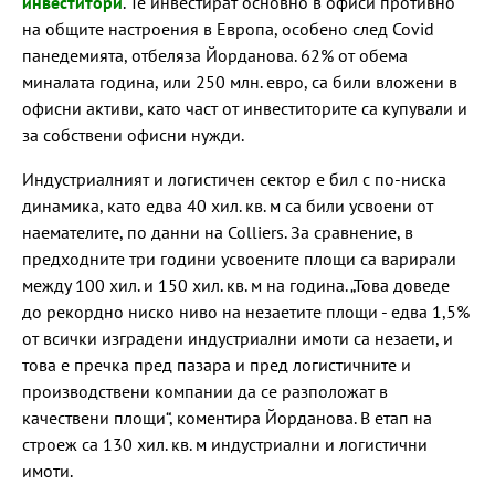
инвеститори
. Те инвестират основно в офиси противно
на общите настроения в Европа, особено след Covid
панедемията, отбеляза Йорданова. 62% от обема
миналата година, или 250 млн. евро, са били вложени в
офисни активи, като част от инвеститорите са купували и
за собствени офисни нужди.
Индустриалният и логистичен сектор е бил с по-ниска
динамика, като едва 40 хил. кв. м са били усвоени от
наемателите, по данни на Colliers. За сравнение, в
предходните три години усвоените площи са варирали
между 100 хил. и 150 хил. кв. м на година. „Това доведе
до рекордно ниско ниво на незаетите площи - едва 1,5%
от всички изградени индустриални имоти са незаети, и
това е пречка пред пазара и пред логистичните и
производствени компании да се разположат в
качествени площи“, коментира Йорданова. В етап на
строеж са 130 хил. кв. м индустриални и логистични
имоти.