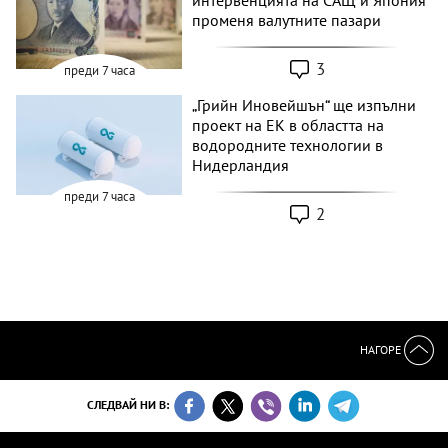
променя валутните пазари
3
преди 7 часа
„Грийн Иновейшън“ ще изпълни
проект на ЕК в областта на
водородните технологии в
Нидерландия
преди 7 часа
2
НАГОРЕ
СЛЕДВАЙ НИ В: