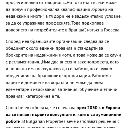
професионална отговорност. „На този етап всеки може
да получи професионална квалификация „брокер на
недвижими имоти“, а тя дори не е задължително условие,
за да се упражнява професията. Това подкопава
доверието на потребителите в бранша“, изтъкна Грозева.
Според нея браншовите организации следва да се
обединят около единни правила и стандарти за
брокерите на недвижими имоти, а това може да се случи
с регламентация. „Има два внесени законопроекта, като
и по двата има върху какво да се работи, но е нужно
обедениние на браншовите организации. Работим с
парите и домовете на хората и не може да няма
елементарни изисквания за знания, обучение и етинчи
правила“, категорична е тя.
Стоян Гочев отбеляза, че се очаква
през 2030 г. в Европа
да се появят първите консултанти, които са хуманоидни
роботи
. В Bulgarian Properties вече използват решения с
изкуствен интелект като умна търсачка на сайта, която