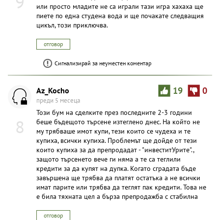
9
или просто младите не са играли тази игра хахаха ще
пиете по една студена вода и ще почакате следващия
цикъл, този приключва.
отговор
Сигнализирай за неуместен коментар
Az_Kocho
19
0
преди 5 месеца
Този бум на сделките през последните 2-3 години
8
беше бъдещото търсене изтеглено днес. На който не
му трябваше имот купи, тези които се чудеха и те
купиха, всички купиха. Проблемът ще дойде от тези
които купиха за да препродадат - "инвеститУрите".,
защото търсенето вече ги няма а те са теглили
кредити за да купят на дупка. Когато сградата бъде
завършена ще трябва да платят остатъка а не всички
имат парите или трябва да теглят пак кредити. Това не
е била тяхната цел а бърза препродажба с стабилна
отговор