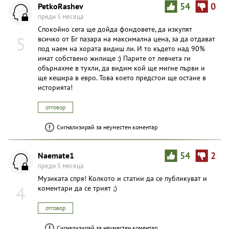
PetkoRashev
54
0
преди 5 месеца
Спокойно сега ще дойда фондовете, да изкупят
5
всичко от Бг пазара на максимална цена, за да отдават
под наем на хората видиш ли. И то където над 90%
имат собствено жилище :) Парите от левчета ги
обърнахме в тухли, да видим кой ще мигне първи и
ще кешира в евро. Това което предстои ще остане в
историята!
отговор
Сигнализирай за неуместен коментар
Naemate1
54
2
преди 5 месеца
Музиката спря! Колкото и статии да се публикуват и
4
коментари да се трият ;)
отговор
Сигнализирай за неуместен коментар