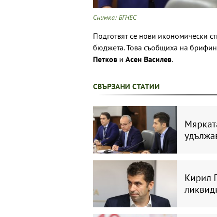
Снимка: БГНЕС
Подготвят се нови икономически ст
бюджета. Това съобщиха на брифин
Петков
и
Асен Василев
.
СВЪРЗАНИ СТАТИИ
Мярката
удължа
Кирил 
ликвид