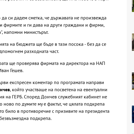
о да си дадем сметка, че държавата не произвежда
 и фирмите и ги дава на други граждани и фирми,
", напомни министърът.
ията на бюджета ще бъде в тази посока - без да се
дпомогнем разходната част.
урата ще проверява фирмата на директора на НАП
Иван Гешев.
рви експресен коментар по програмата направи
нчев
, който участваше на посветена на евентуални
я на ГЕРБ. Според Дончев служебният кабинет не
 ново по думите му е фактът, че цялата подкрепа
ето било в противоречие с призивите на президента
 безвъзмездна подкрепа.