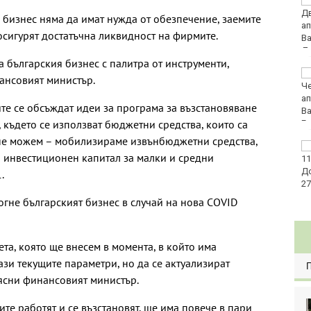
Легендарният кораб
на "Грийнпийс" Arctic
 бизнес няма да имат нужда от обезпечение, заемите
Sunrise пристига във
осигурят достатъчна ликвидност на фирмите.
Варна
а българския бизнес с палитра от инструменти,
Осем задържани след
ансовият министър.
побоя до смърт в
Пловдив
ите се обсъждат идеи за програма за възстановяване
, където се използват бюджетни средства, които са
не можем – мобилизираме извънбюджетни средства,
Какво ще бъде
и инвестиционен капитал за малки и средни
времето в петък?
.
могне българският бизнес в случай на нова COVID
та, която ще внесем в момента, в който има
ази текущите параметри, но да се актуализират
оясни финансовият министър.
ите работят и се възстановят, ще има повече в пари