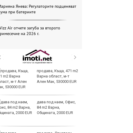
арияна Янева: Регулаторите подценяват
бума при батериите
izz Air отчете загуба за второто
римесечие на 2026 г.
продава, Къща, 471 m2
Па
Варна област, м-т
„
Ален Мак, 530000 EUR
с
дава под наем, Офис,
Sp
84 m2 Варна,
ри
Общината, 2000 EUR
си
те