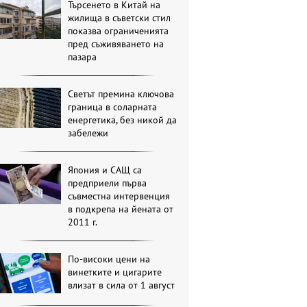
Търсенето в Китай на
жилища в съветски стил
показва ограниченията
пред съживяването на
пазара
Светът премина ключова
граница в соларната
енергетика, без никой да
забележи
Япония и САЩ са
предприели първа
съвместна интервенция
в подкрепа на йената от
2011 г.
По-високи цени на
винетките и цигарите
влизат в сила от 1 август