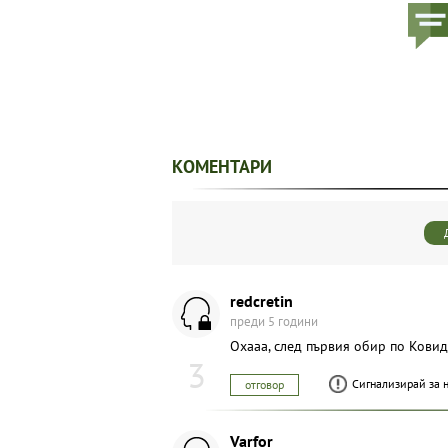
КОМЕНТАРИ
redcretin
преди 5 години
Охааа, след първия обир по Ковид
3
Сигнализирай за 
отговор
Varfor