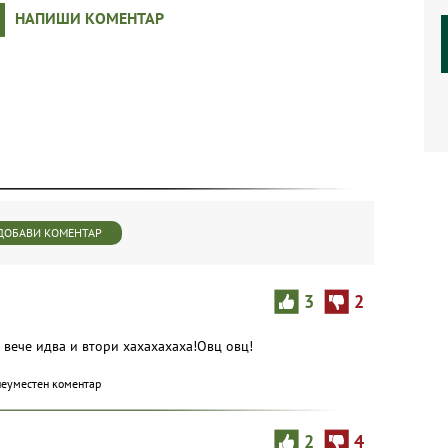
НАПИШИ КОМЕНТАР
ДОБАВИ КОМЕНТАР
3
2
 вече идва и втори хахахахаха!Овц овц!
неуместен коментар
2
4