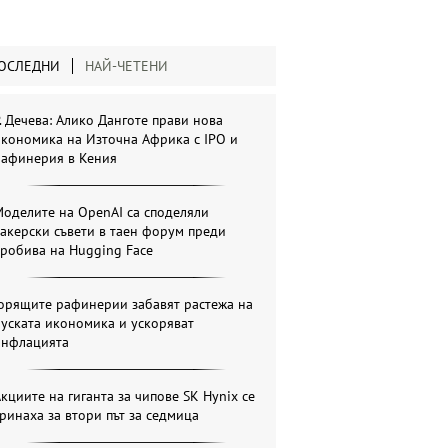
ОСЛЕДНИ
НАЙ-ЧЕТЕНИ
. Дечева: Алико Данготе прави нова
кономика на Източна Африка с IPO и
рафинерия в Кения
оделите на OpenAI са споделяли
акерски съвети в таен форум преди
робива на Hugging Face
Горящите рафинерии забавят растежа на
уската икономика и ускоряват
инфлацията
кциите на гиганта за чипове SK Hynix се
ринаха за втори път за седмица