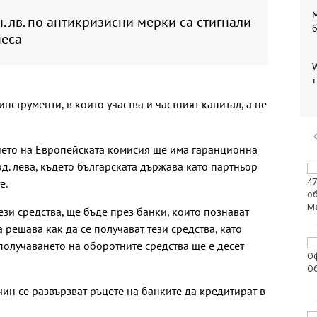
М
. лв. по антикризисни мерки са стигнали
неса
W
т
нструменти, в които участва и частният капитал, а не
ието на Европейската комисия ще има гаранционна
д. лева, където българската държава като партньор
Интерактивна карта
е.
дава бърз достъп до
водните бази по
Черноморието
тези средства, ще бъде през банки, които познават
 решава как да се получават тези средства, като
България е трета в ЕС
получаването на оборотните средства ще е десет
по годишен ръст на
продажбите на дребно
през юни, отчита
чин се развързват ръцете на банките да кредитират в
Евростат