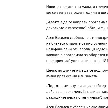
Новите кредити към малък и среден
ще се вземат за седем години и ще 
„Идеята е да се направи програма з
доколкото е възможно“, обясни фин
Асен Василев съобщи, че с министр
на бизнеса с парите от инструменти
нотифицирани от Европа. „Където 
каквато е програмата за оборотен 
предприятия“, уточни финансист №1
Целта, по думите му, е да се подпо
вълна през есента или зимата.
„Подготвяме актуализация на бюдже
действащ парламент. Тя цели да зап
разходните пера по тези мерки“, п
Асен Василев е убеден, че ако фирм