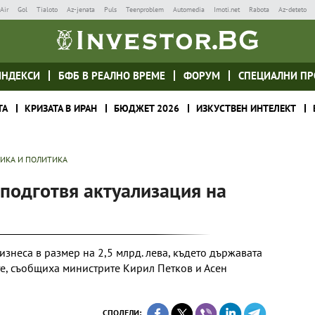
Air
Gol
Tialoto
Az-jenata
Puls
Teenproblem
Automedia
Imoti.net
Rabota
Az-deteto
ИНДЕКСИ
БФБ В РЕАЛНО ВРЕМЕ
ФОРУМ
СПЕЦИАЛНИ ПР
ТА
КРИЗАТА В ИРАН
БЮДЖЕТ 2026
ИЗКУСТВЕН ИНТЕЛЕКТ
ИКА И ПОЛИТИКА
подготвя актуализация на
знеса в размер на 2,5 млрд. лева, където държавата
е, съобщиха министрите Кирил Петков и Асен
СПОДЕЛИ: