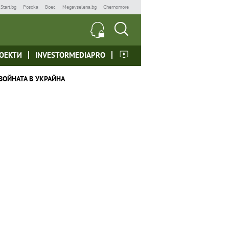
Start.bg
Posoka
Boec
Megavselena.bg
Chernomore
ОЕКТИ
INVESTORMEDIAPRO
ВОЙНАТА В УКРАЙНА