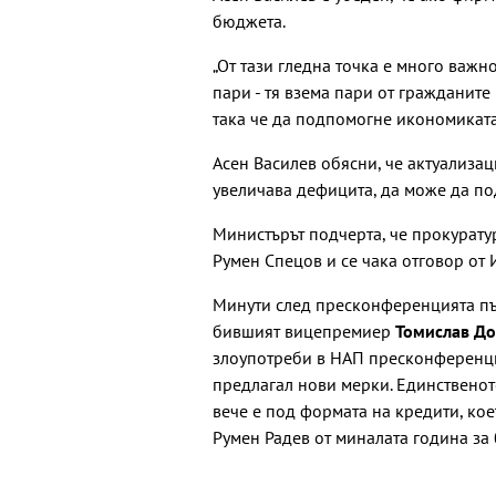
бюджета.
„От тази гледна точка е много важн
пари - тя взема пари от гражданите
така че да подпомогне икономиката
Асен Василев обясни, че актуализац
увеличава дефицита, да може да по
Министърът подчерта, че прокурат
Румен Спецов и се чака отговор от 
Минути след пресконференцията пъ
бившият вицепремиер
Томислав До
злоупотреби в НАП пресконференци
предлагал нови мерки. Единственото
вече е под формата на кредити, ко
Румен Радев от миналата година за