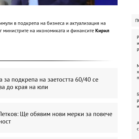
П
имули в подкрепа на бизнеса и актуализация на
г министрите на икономиката и финансите
Кирил
Р
и
М
х
п
 за подкрепа на заетостта 60/40 се
ва до края на юли
р
Петков: Ще обявим нови мерки за повече
ност
А
с