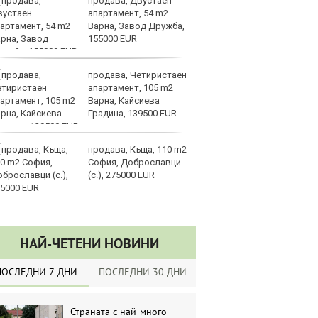
продава, Двустаен
Go
апартамент, 54 m2
р
Варна, Завод Дружба,
Ка
155000 EUR
на
си
продава, Четиристаен
Мо
апартамент, 105 m2
об
Варна, Кайсиева
ме
Градина, 139500 EUR
в 
продава, Къща, 110 m2
От
София, Доброславци
„к
(с.), 275000 EUR
пр
л
НАЙ-ЧЕТЕНИ НОВИНИ
ПОСЛЕДНИ 7 ДНИ
ПОСЛЕДНИ 30 ДНИ
Страната с най-много