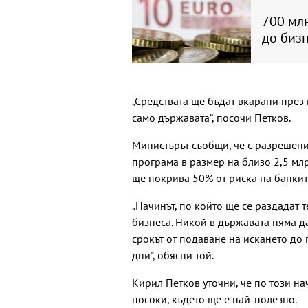
700 млн
до биз
„Средствата ще бъдат вкарани през и
само държавата“, посочи Петков.
Министърът съобщи, че с разрешен
програма в размер на близо 2,5 млр
ще покрива 50% от риска на банкит
„Начинът, по който ще се раздадат 
бизнеса. Никой в държавата няма да
срокът от подаване на искането до 
дни", обясни той.
Кирил Петков уточни, че по този на
посоки, където ще е най-полезно.