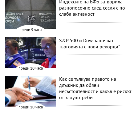
Индексите на БФБ затвориха
разнопосочно след сесия с по-
слаба активност
преди 9 часа
S&P 500 и Dow започват
търговията с нови рекорди*
преди 10 часа
Как се тълкува правото на
длъжник да обяви
несъстоятелност и какъв е рискът
от злоупотреби
преди 10 часа