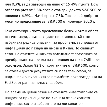
или 0,3%, за да завърши на ниво от 15 498 пункта. Dow
отбеляза ръст от 5,8% през октомври, докато S&P 500 се
повиши с 6,9%, а Nasdaq - със 7,3%. Това е най-доброто
месечно представяне за S&P 500 от ноември 2020 г.
Така октомврийското представяне бележи рязък обрат
от септември, когато акциите поевтиняха, тъй като
избухнаха редица опасения за проблеми, вариращи от
инфлацията до пазара на имоти в Китай. Но силният
сезон на отчетите и ниската волатилност помогнаха за
преобръщане на тренда на фондовия пазар в САЩ през
октомври. Около 82% от компаниите от S&P 500, които
са отчели досега резултатите си през този сезон, са
надминали очакванията за печалбите, показват данни на
FactSet от ранния петък следобед.
По време на целия сезон на отчетите инвеститорите са
нащрек за признаци, че по-силната от очакваното
инфлация, както и забавянето на доставките и