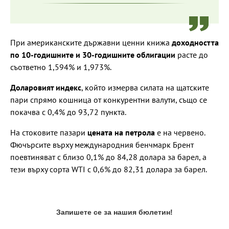
При американските държавни ценни книжа
доходността
по 10-годишните и 30-годишните облигации
расте до
съответно 1,594% и 1,973%.
Доларовият индекс
, който измерва силата на щатските
пари спрямо кошница от конкурентни валути, също се
покачва с 0,4% до 93,72 пункта.
На стоковите пазари
цената на петрола
е на червено.
Фючърсите върху международния бенчмарк Брент
поевтиняват с близо 0,1% до 84,28 долара за барел, а
тези върху сорта WTI с 0,6% до 82,31 долара за барел.