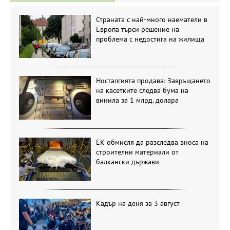
Страната с най-много наематели в
Европа търси решение на
проблема с недостига на жилища
Носталгията продава: Завръщането
на касетките следва бума на
винила за 1 млрд. долара
ЕК обмисля да разследва вноса на
строителни материали от
балкански държави
Кадър на деня за 3 август