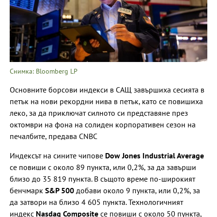
Снимка: Bloomberg LP
Основните борсови индекси в САЩ завършиха сесията в
петък на нови рекордни нива в петък, като се повишиха
леко, за да приключат силното си представяне през
октомври на фона на солиден корпоративен сезон на
печалбите, предава CNBC
Индексът на сините чипове
Dow Jones Industrial Average
се повиши с около 89 пункта, или 0,2%, за да завърши
близо до 35 819 пункта. В същото време по-широкият
бенчмарк
S&P 500
добави около 9 пункта, или 0,2%, за
да затвори на близо 4 605 пункта. Технологичният
индекс
Nasdaq Composite
се повиши с около 50 пункта,