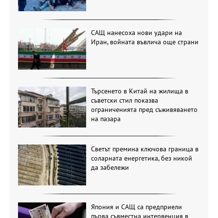
САЩ нанесоха нови удари на
Иран, войната въвлича още страни
Търсенето в Китай на жилища в
съветски стил показва
ограниченията пред съживяването
на пазара
Светът премина ключова граница в
соларната енергетика, без никой
да забележи
Япония и САЩ са предприели
първа съвместна интервенция в