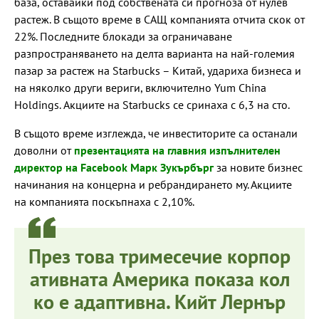
база, оставайки под собствената си прогноза от нулев
растеж. В същото време в САЩ компанията отчита скок от
22%. Последните блокади за ограничаване
разпространяването на делта варианта на най-големия
пазар за растеж на Starbucks – Китай, удариха бизнеса и
на няколко други вериги, включително Yum China
Holdings. Акциите на Starbucks се сринаха с 6,3 на сто.
В същото време изглежда, че инвеститорите са останали
доволни от
презентацията на главния изпълнителен
директор на Facebook Марк Зукърбърг
за новите бизнес
начинания на концерна и ребрандирането му. Акциите
на компанията поскъпнаха с 2,10%.
През това тримесечие корпор
ативната Америка показа кол
ко е адаптивна. Кийт Лернър