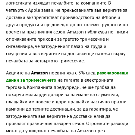
логистиката изяждат печалбите на компаниите. В
четвъртък Apple заяви, че прекъсванията във веригите за
доставки възпрепятстват производството на iPhone и
други продукти и ще доведат до по-големи трудности по
време на празничния сезон. Amazon публикува по-ниски
от очакваните приходи за третото тримесечие и
сигнализира, че затрудненият пазар на труда и
смущенията във веригите на доставки ще натежат върху
печалбата за четвъртото тримесечие.
Акциите на
Amazon
поевтиняха с 3% след
разочароващи
данни за тримесечието
на гиганта в електронната
търговия. Компанията предупреди, че ще трябва да
похарчи милиарди долари за наемане на служители,
плащайки им повече и дори пращайки частично празни
камиони до техните дестинации, за да гарантира, че
затрудненията във веригите на доставки няма да
провалят празничния пазарен сезон. Огромните разходи
могат да унищожат печалбата на Amazon през