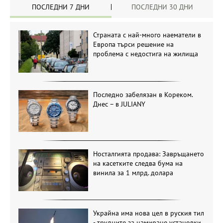
ПОСЛЕДНИ 7 ДНИ
ПОСЛЕДНИ 30 ДНИ
Страната с най-много наематели в
Европа търси решение на
проблема с недостига на жилища
Последно забелязан в Кореком.
Днес – в JULIANY
Носталгията продава: Завръщането
на касетките следва бума на
винила за 1 млрд. долара
Украйна има нова цел в руския тил
- трудните за намиране установки