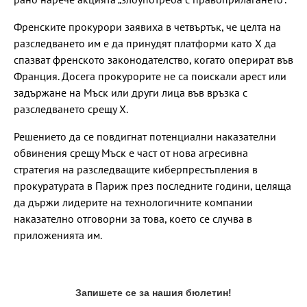
Френските прокурори заявиха в четвъртък, че целта на
разследването им е да принудят платформи като X да
спазват френското законодателство, когато оперират във
Франция. Досега прокурорите не са поискали арест или
задържане на Мъск или други лица във връзка с
разследването срещу X.
Решението да се повдигнат потенциални наказателни
обвинения срещу Мъск е част от нова агресивна
стратегия на разследващите киберпрестъпления в
прокуратурата в Париж през последните години, целяща
да държи лидерите на технологичните компании
наказателно отговорни за това, което се случва в
приложенията им.