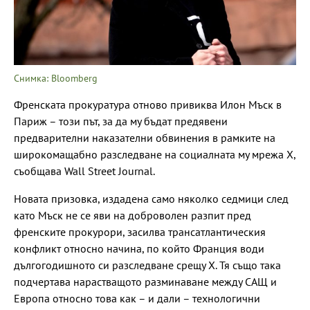
Снимка: Bloomberg
Френската прокуратура отново привиква Илон Мъск в
Париж – този път, за да му бъдат предявени
предварителни наказателни обвинения в рамките на
широкомащабно разследване на социалната му мрежа X,
съобщава Wall Street Journal.
Новата призовка, издадена само няколко седмици след
като Мъск не се яви на доброволен разпит пред
френските прокурори, засилва трансатлантическия
конфликт относно начина, по който Франция води
дългогодишното си разследване срещу X. Тя също така
подчертава нарастващото разминаване между САЩ и
Европа относно това как – и дали – технологични