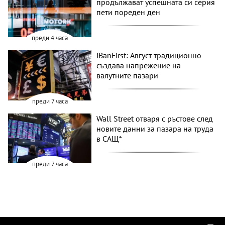
продължават успешната си серия
пети пореден ден
преди 4 часа
iBanFirst: Август традиционно
създава напрежение на
валутните пазари
преди 7 часа
Wall Street отваря с ръстове след
новите данни за пазара на труда
в САЩ*
преди 7 часа