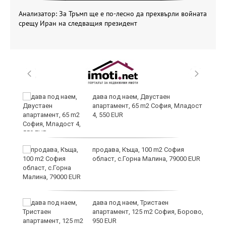
Анализатор: За Тръмп ще е по-лесно да прехвърли войната
срещу Иран на следващия президент
и
дава под наем, Двустаен
апартамент, 65 m2 София, Младост
4, 550 EUR
и
продава, Къща, 100 m2 София
област, с.Горна Малина, 79000 EUR
дава под наем, Тристаен
апартамент, 125 m2 София, Борово,
950 EUR