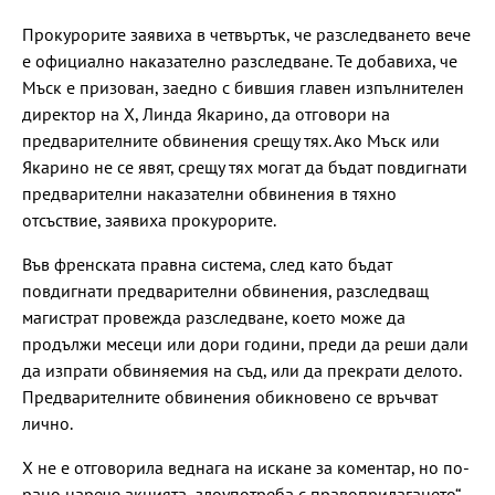
Прокурорите заявиха в четвъртък, че разследването вече
е официално наказателно разследване. Те добавиха, че
Мъск е призован, заедно с бившия главен изпълнителен
директор на X, Линда Якарино, да отговори на
предварителните обвинения срещу тях. Ако Мъск или
Якарино не се явят, срещу тях могат да бъдат повдигнати
предварителни наказателни обвинения в тяхно
отсъствие, заявиха прокурорите.
Във френската правна система, след като бъдат
повдигнати предварителни обвинения, разследващ
магистрат провежда разследване, което може да
продължи месеци или дори години, преди да реши дали
да изпрати обвиняемия на съд, или да прекрати делото.
Предварителните обвинения обикновено се връчват
лично.
X не е отговорила веднага на искане за коментар, но по-
рано нарече акцията „злоупотреба с правоприлагането“.