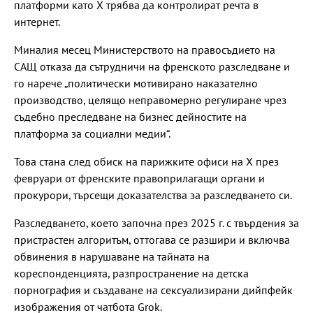
платформи като X трябва да контролират речта в
интернет.
Миналия месец Министерството на правосъдието на
САЩ отказа да сътрудничи на френското разследване и
го нарече „политически мотивирано наказателно
производство, целящо неправомерно регулиране чрез
съдебно преследване на бизнес дейностите на
платформа за социални медии“.
Това стана след обиск на парижките офиси на X през
февруари от френските правоприлагащи органи и
прокурори, търсещи доказателства за разследването си.
Разследването, което започна през 2025 г. с твърдения за
пристрастен алгоритъм, оттогава се разшири и включва
обвинения в нарушаване на тайната на
кореспонденцията, разпространение на детска
порнография и създаване на сексуализирани дийпфейк
изображения от чатбота Grok.