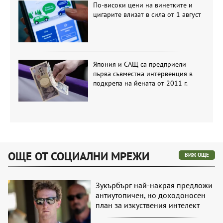
По-високи цени на винетките и
цигарите влизат в сила от 1 август
Япония и САЩ са предприели
първа съвместна интервенция в
подкрепа на йената от 2011 г.
ОЩЕ ОТ СОЦИАЛНИ МРЕЖИ
ВИЖ ОЩЕ
Зукърбърг най-накрая предложи
антиутопичен, но доходоносен
план за изкуствения интелект