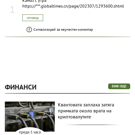
Kамаз с утра
1
https://***.globaltimes.cn/page/202307/1293600.shtml
отговор
Сигнализирай за неуместен коментар
ФИНАНСИ
ВИЖ ОЩЕ
Квантовата заплаха затяга
примката около врата на
криптовалутите
преди 5 часа