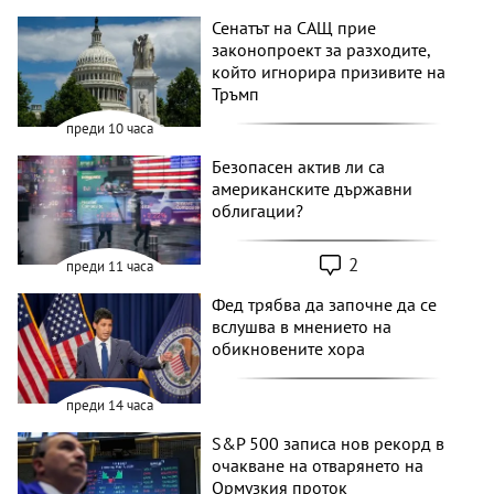
Сенатът на САЩ прие
законопроект за разходите,
който игнорира призивите на
Тръмп
преди 10 часа
Безопасен актив ли са
американските държавни
облигации?
2
преди 11 часа
Фед трябва да започне да се
вслушва в мнението на
обикновените хора
преди 14 часа
S&P 500 записа нов рекорд в
очакване на отварянето на
Ормузкия проток