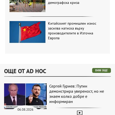
демографска криза
Китайският промишлен износ
засилва натиска върху
производителите в Източна
Европа
ОЩЕ ОТ AD HOC
ВИЖ ОЩЕ
Сергей Гуриев: Путин
демонстрира увереност, но не
знаем колко добре е
информиран
06.08.2026