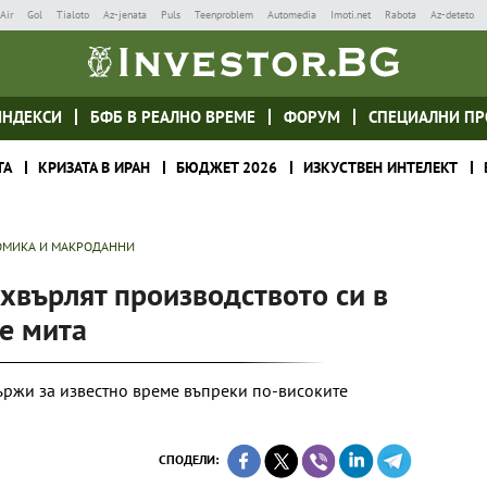
Air
Gol
Tialoto
Az-jenata
Puls
Teenproblem
Automedia
Imoti.net
Rabota
Az-deteto
ИНДЕКСИ
БФБ В РЕАЛНО ВРЕМЕ
ФОРУМ
СПЕЦИАЛНИ ПР
ТА
КРИЗАТА В ИРАН
БЮДЖЕТ 2026
ИЗКУСТВЕН ИНТЕЛЕКТ
МИКА И МАКРОДАННИ
хвърлят производството си в
е мита
държи за известно време въпреки по-високите
СПОДЕЛИ: