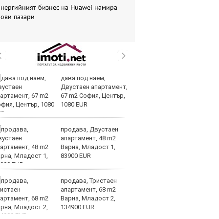
Енергийният бизнес на Huawei намира
нови пазари
дава под наем,
В
Двустаен апартамент,
ик
67 m2 София, Център,
но
1080 EUR
продава, Двустаен
Тр
апартамент, 48 m2
зл
Варна, Младост 1,
в
83900 EUR
е
продава, Тристаен
И
апартамент, 68 m2
ин
Варна, Младост 2,
с 
134900 EUR
те