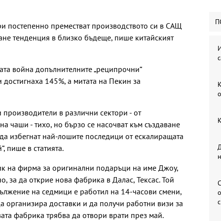
П
ри постепенно преместват производството си в САЩ
тане тенденция в близко бъдеще, пише китайският
И
с
ката война допълнителните „реципрочни“
 достигнаха 145%, а митата на Пекин за
К
о
 производители в различни сектори - от
К
а чаши - тихо, но бързо се насочват към създаване
да избегнат най-лошите последици от ескалиращата
Д
, пише в статията.
ик на фирма за оригинални подаръци на име Джоу,
о, за да открие нова фабрика в Далас, Тексас. Той
С
дължение на седмици е работил на 14-часови смени,
о
да организира доставки и да получи работни визи за
вата фабрика трябва да отвори врати през май.