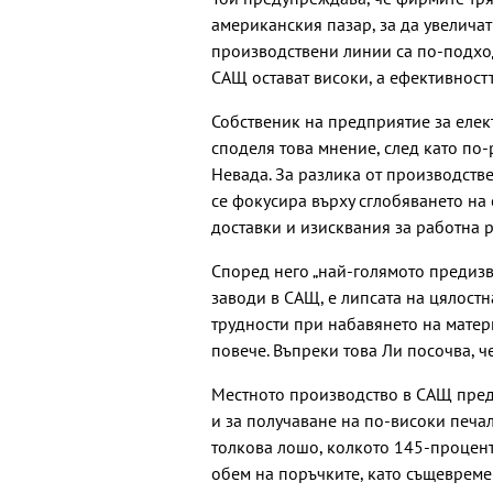
американския пазар, за да увелича
производствени линии са по-подход
САЩ остават високи, а ефективността
Собственик на предприятие за еле
споделя това мнение, след като по-
Невада. За разлика от производстве
се фокусира върху сглобяването на
доставки и изисквания за работна р
Според него „най-голямото предизв
заводи в САЩ, е липсата на цялостн
трудности при набавянето на матер
повече. Въпреки това Ли посочва, ч
Местното производство в САЩ предл
и за получаване на по-високи печалб
толкова лошо, колкото 145-процент
обем на поръчките, като същевреме