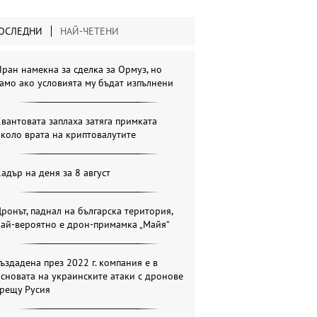
ОСЛЕДНИ
НАЙ-ЧЕТЕНИ
ран намекна за сделка за Ормуз, но
амо ако условията му бъдат изпълнени
вантовата заплаха затяга примката
коло врата на криптовалутите
адър на деня за 8 август
ронът, паднал на българска територия,
най-вероятно е дрон-примамка „Майя“
ъздадена през 2022 г. компания е в
сновата на украинските атаки с дронове
срещу Русия