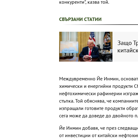
конкуренти“, казва той.
СВЪРЗАНИ СТАТИИ
Защо Т
китайс
Междувременно Йе Инмин, основате
химически и енергийни продукти Ch
нефтохимически рафинерии изгражд
стъпка. Той обяснява, че компаниит
изпращали готовите продукти обрат
сега може да доведе до двойното п
Йе Инмин добавя, че през следващи
от инвестиции от китайски нефтохи