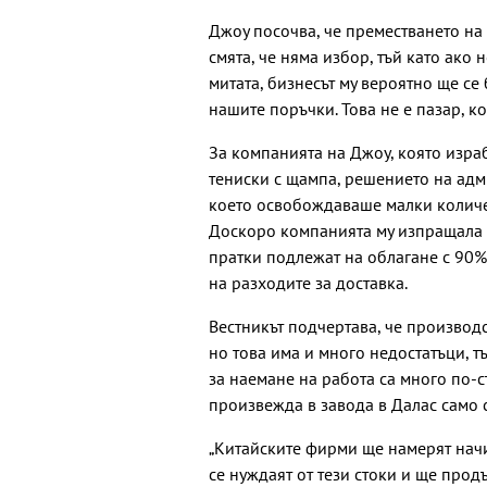
Джоу посочва, че преместването на
смята, че няма избор, тъй като ако
митата, бизнесът му вероятно ще се
нашите поръчки. Това не е пазар, ко
За компанията на Джоу, която изр
тениски с щампа, решението на адм
което освобождаваше малки количес
Доскоро компанията му изпращала х
пратки подлежат на облагане с 90%
на разходите за доставка.
Вестникът подчертава, че производ
но това има и много недостатъци, т
за наемане на работа са много по-с
произвежда в завода в Далас само 
„Китайските фирми ще намерят начи
се нуждаят от тези стоки и ще прод