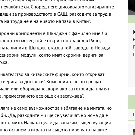
т печалбите си. Според него „високоавтоматизираните
ящи за производството в САЩ, разходите за труд в
 на труда не е на нивото на тази в Китай“.
ктронни компоненти в Шънджън с фамилно име Ли
рано този месец той е открил нов завод в Рино,
ната линия в Шънджън, казва той, заводът в Невада
 сензорни модули, които имат скромни вериги за
ъка.
икателство за китайските фирми, които откриват
а верига за доставки“. Компаниите често срещат
иали или оборудване, дори ако са готови да платят
е „преместването все още си заслужава“.
ага не само възможност за избягване на митата, но
и. „Да, разходите ми ще се увеличат, но няма да е
ното мито. Нашата цел е да запазим съществуващия
нно останем в играта на същото ниво като нашите