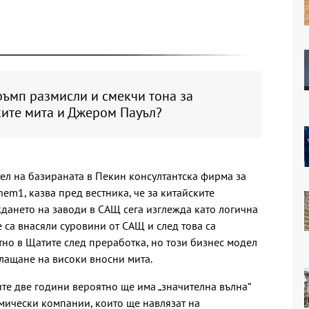
ръмп размисли и смекчи тона за
ките мита и Джером Пауъл?
л на базираната в Пекин консултантска фирма за
em1, казва пред вестника, че за китайските
ането на заводи в САЩ сега изглежда като логична
е са внасяли суровини от САЩ и след това са
но в Щатите след преработка, но този бизнес модел
лащане на високи вносни мита.
те две години вероятно ще има „значителна вълна“
мически компании, които ще навлязат на