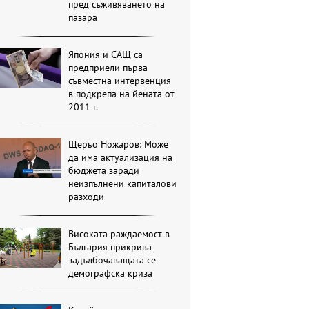
пред съживяването на
пазара
Япония и САЩ са
предприели първа
съвместна интервенция
в подкрепа на йената от
2011 г.
Щерьо Ножаров: Може
да има актуализация на
бюджета заради
неизпълнени капиталови
разходи
Високата раждаемост в
България прикрива
задълбочаващата се
демографска криза