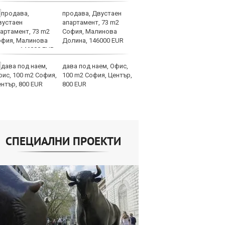
продава, Двустаен
Ту
апартамент, 73 m2
дв
София, Малинова
къ
Долина, 146000 EUR
в
дава под наем, Офис,
За
100 m2 София, Център,
мо
800 EUR
ск
СПЕЦИАЛНИ ПРОЕКТИ