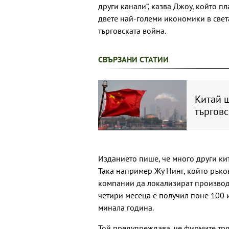
други канали“, казва Джоу, който 
двете най-големи икономики в свет
търговската война.
СВЪРЗАНИ СТАТИИ
Китай щ
търговс
Изданието пише, че много други ки
Така например Жу Нинг, който ръко
компании да локализират производс
четири месеца е получил поне 100 и
минала година.
Той предупреждава, че фирмите тря