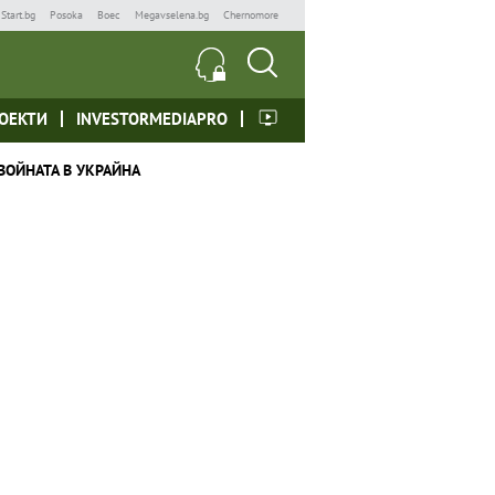
Start.bg
Posoka
Boec
Megavselena.bg
Chernomore
ОЕКТИ
INVESTORMEDIAPRO
ВОЙНАТА В УКРАЙНА