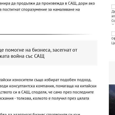
планира да продължи да произвежда в САЩ, дори ако
Хороскоп за 9 август
а постигнат споразумение за намаляване на
2026
Медицински
хеликоптери
проведоха две
успешни операции
е помогне на бизнеса, засегнат от
ката война със САЩ
тайски износители също избират подобен подход.
води консултантска компания, помагаща на китайски
твото си в САЩ, споделя, че само през последните
скания - толкова, колкото е получил през цялата
бва да адаптират бизнес стратегиите си към