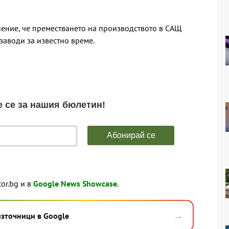
нение, че преместването на производството в САЩ
заводи за известно време.
tor.bg и в
Google News Showcase
.
→
източници в Google