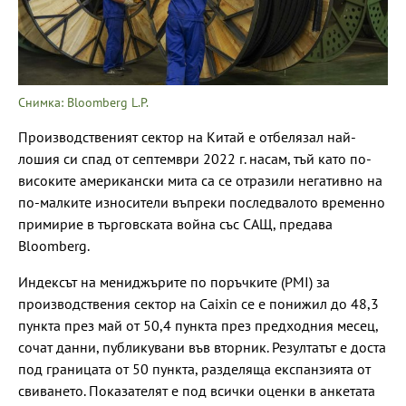
Снимка: Bloomberg L.P.
Производственият сектор на Китай е отбелязал най-
лошия си спад от септември 2022 г. насам, тъй като по-
високите американски мита са се отразили негативно на
по-малките износители въпреки последвалото временно
примирие в търговската война със САЩ, предава
Bloomberg.
Индексът на мениджърите по поръчките (PMI) за
производствения сектор на Caixin се е понижил до 48,3
пункта през май от 50,4 пункта през предходния месец,
сочат данни, публикувани във вторник. Резултатът е доста
под границата от 50 пункта, разделяща експанзията от
свиването. Показателят е под всички оценки в анкетата