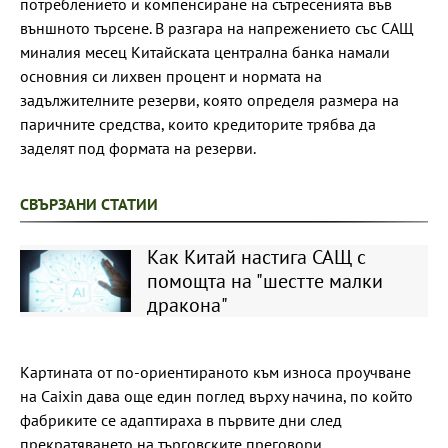
потреблението и компенсиране на сътресенията във
външното търсене. В разгара на напрежението със САЩ
миналия месец Китайската централна банка намали
основния си лихвен процент и нормата на
задължителните резерви, която определя размера на
паричните средства, които кредиторите трябва да
заделят под формата на резерви.
СВЪРЗАНИ СТАТИИ
Как Китай настига САЩ с
помощта на "шестте малки
дракона"
Картината от по-ориентираното към износа проучване
на Caixin дава още един поглед върху начина, по който
фабриките се адаптираха в първите дни след
прекратяването на търговските преговори.