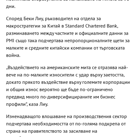
дни.
Според Беки Лиу, ръководител на отдела за
макростратегии за Китай в Standard Chartered Bank,
разминаването между частните и официалните данни за
PMI също така подчертава непропорционалните щети за
малките и средните китайски компании от търговската
война.
„Въздействието на американските мита се отразява най-
вече на по-малките износители с удар върху заетостта,
докато прякото въздействие върху големите корпорации
и общия износ вероятно ще бъде по-ограничено
предвид много по-диверсифицираните им бизнес
профили“, каза Лиу.
Изненадващото влошаване на производствения сектор
подчертава необходимостта от по-голяма подкрепа от
страна на правителството за засилване на