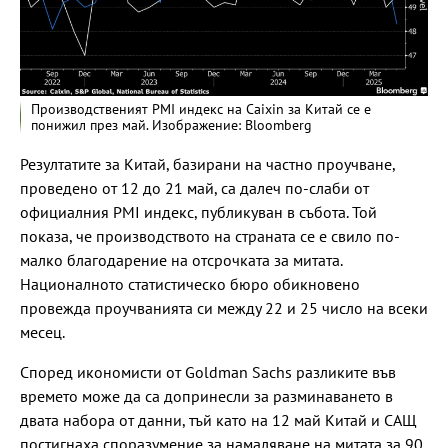
Производственият PMI индекс на Caixin за Китай се е
понижил през май. Изображение: Bloomberg
Резултатите за Китай, базирани на частно проучване,
проведено от 12 до 21 май, са далеч по-слаби от
официалния PMI индекс, публикуван в събота. Той
показа, че производството на страната се е свило по-
малко благодарение на отсрочката за митата.
Националното статистическо бюро обикновено
провежда проучванията си между 22 и 25 число на всеки
месец.
Според икономисти от Goldman Sachs разликите във
времето може да са допринесли за разминаването в
двата набора от данни, тъй като на 12 май Китай и САЩ
постигнаха споразумение за намаляване на митата за 90