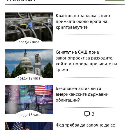
Квантовата заплаха затяга
примката около врата на
криптовалутите
преди 7 часа
Сенатът на САЩ прие
законопроект за разходите,
който игнорира призивите на
Тръмп
преди 12 часа
Безопасен актив ли са
американските държавни
облигации?
2
преди 13 часа
Фед трябва да започне да се