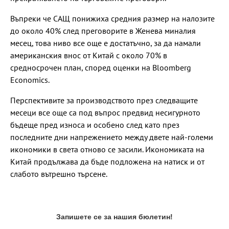
Въпреки че САЩ понижиха средния размер на налозите
до около 40% след преговорите в Женева миналия
месец, това ниво все още е достатъчно, за да намали
американския внос от Китай с около 70% в
средносрочен план, според оценки на Bloomberg
Economics.
Перспективите за производството през следващите
месеци все още са под въпрос предвид несигурното
бъдеще пред износа и особено след като през
последните дни напрежението между двете най-големи
икономики в света отново се засили. Икономиката на
Китай продължава да бъде подложена на натиск и от
слабото вътрешно търсене.