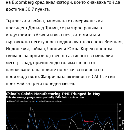
на Bloomberg сред анализатори, които очакваха той да
достигне 50,7 пункта.
Търговската война, започната от американския
президент Доналд Тръмп, се разпространява в
индустриите в Азия и извън нея, като митата и
търговската несигурност подкопават търсенето. Виетнам,
Индонезия, Тайван, Япония и Южна Корея отчетоха
свиване на производствената активност за миналия
месец - спад, причинен до голяма степен от
намаляването на новите поръчки за износ и на
производството. Фабричната активност в САЩ се сви
през май за трети пореден месец.