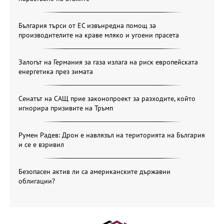
България търси от ЕС извънредна помощ за
производителите на краве мляко и угоени прасета
Залогът на Германия за газа излага на риск европейската
енергетика през зимата
Сенатът на САЩ прие законопроект за разходите, който
игнорира призивите на Тръмп
Румен Радев: Дрон е навлязъл на територията на България
и се е взривил
Безопасен актив ли са американските държавни
облигации?