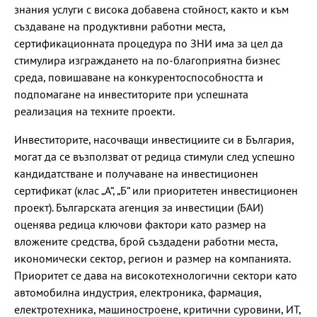
знания услуги с висока добавена стойност, както и към
създаване на продуктивни работни места,
сертификационната процедура по ЗНИ има за цел да
стимулира изграждането на по-благоприятна бизнес
среда, повишаване на конкурентоспособността и
подпомагане на инвеститорите при успешната
реализация на техните проекти.
Инвеститорите, насочващи инвестициите си в България,
могат да се възползват от редица стимули след успешно
кандидатстване и получаване на инвестиционен
сертификат (клас „А“, „Б“ или приоритетен инвестиционен
проект). Българската агенция за инвестиции (БАИ)
оценява редица ключови фактори като размер на
вложените средства, брой създадени работни места,
икономически сектор, регион и размер на компанията.
Приоритет се дава на високотехнологични сектори като
автомобилна индустрия, електроника, фармация,
електротехника, машиностроене, критични суровини, ИТ,