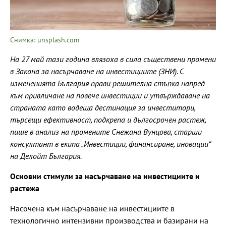
Снимка: unsplash.com
На 27 май тази година влязоха в сила съществени промени
в Закона за насърчаване на инвестициите (ЗНИ). С
измененията България прави решителна стъпка напред
към привличане на повече инвестиции и утвърждаване на
страната като водеща дестинация за инвеститори,
търсещи ефективност, подкрепа и дългосрочен растеж,
пише в анализ на промените Снежана Вунцова, старши
консултант в екипа „Инвестиции, финансиране, иновации“
на Делойт България.
Основни стимули за насърчаване на инвестициите и
растежа
Насочена към насърчаване на инвестициите в
технологично интензивни производства и базирани на