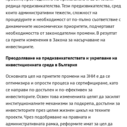
редица предизвикателства. Тези предизвикателства, сред
които административни тежести, сложност на
процедурите и необходимост от по-пълно съответствие с
динамичните икономически приоритети, подчертават
необходимостта от законодателни промени. В резултат
са приети изменения в Закона за насърчаване на
инвестициите.
Преодоляване на предизвикателствата и укрепване на
инвестиционната среда в България
Основната цел на приетите промени на ЗНИ е да се
оптимизира и опрости процеса на сертифициране, като
се направи по-достъпен и по-ефективен за
инвеститорите. Освен това измененията целят да засилят
институционалните механизми за подкрепа, достъпни за
инвеститорите през целия жизнен цикъл на техните
проекти. Чрез подобряване на правната и
административната рамка, реформите имат за цел да