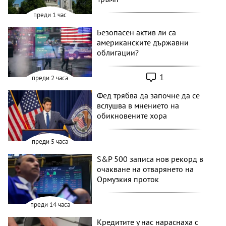
преди 1 час
Безопасен актив ли са
американските държавни
облигации?
1
преди 2 часа
Фед трябва да започне да се
вслушва в мнението на
обикновените хора
преди 5 часа
S&P 500 записа нов рекорд в
очакване на отварянето на
Ормузкия проток
преди 14 часа
Кредитите у нас нараснаха с