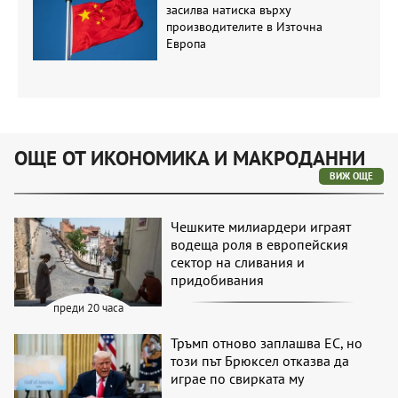
засилва натиска върху
производителите в Източна
Европа
ОЩЕ ОТ ИКОНОМИКА И МАКРОДАННИ
ВИЖ ОЩЕ
Чешките милиардери играят
водеща роля в европейския
сектор на сливания и
придобивания
преди 20 часа
Тръмп отново заплашва ЕС, но
този път Брюксел отказва да
играе по свирката му