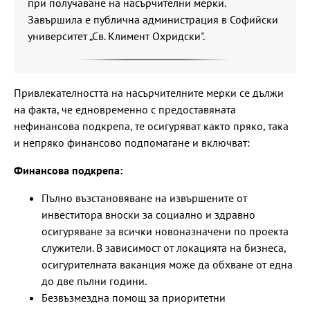
при получаване на насърчителни мерки.
Завършила е публична администрация в Софийски
университет „Св. Климент Охридски".
Привлекателността на насърчителните мерки се дължи
на факта, че едновременно с предоставяната
нефинансова подкрепа, те осигуряват както пряко, така
и непряко финансово подпомагане и включват:
Финансова подкрепа:
Пълно възстановяване на извършените от
инвеститора вноски за социално и здравно
осигуряване за всички новоназначени по проекта
служители. В зависимост от локацията на бизнеса,
осигурителната ваканция може да обхване от една
до две пълни години.
Безвъзмездна помощ за приоритетни