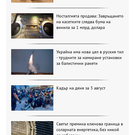
Носталгията продава: Завръщането
на касетките следва бума на
винила за 1 млрд. долара
Украйна има нова цел в руския тил
- трудните за намиране установки
за балистични ракети
Кадър на деня за 3 август
Светът премина ключова граница в
соларната енергетика, без никой