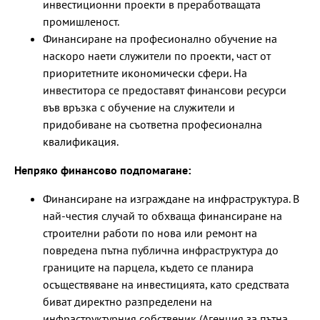
инвестиционни проекти в преработващата
промишленост.
Финансиране на професионално обучение на
наскоро наети служители по проекти, част от
приоритетните икономически сфери. На
инвеститора се предоставят финансови ресурси
във връзка с обучение на служители и
придобиване на съответна професионална
квалификация.
Непряко финансово подпомагане:
Финансиране на изграждане на инфраструктура. В
най-честия случай то обхваща финансиране на
строителни работи по нова или ремонт на
повредена пътна публична инфраструктура до
границите на парцела, където се планира
осъществяване на инвестицията, като средствата
биват директно разпределени на
инфраструктурния собственик (Агенция за пътна