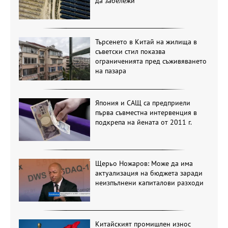
да забележи
Търсенето в Китай на жилища в
съветски стил показва
ограниченията пред съживяването
на пазара
Япония и САЩ са предприели
първа съвместна интервенция в
подкрепа на йената от 2011 г.
Щерьо Ножаров: Може да има
актуализация на бюджета заради
неизпълнени капиталови разходи
Китайският промишлен износ