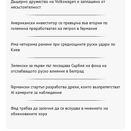
Дъщерно дружество на Volkswagen е заплашено от
несъстоятелност
Американски инвеститор се превърна във втория по
големина преработвател на петрол в Германия
Има четирима ранени при среднощните руски удари по
Киев
Зеленски за първи път посещава Сърбия на фона на
отслабващото руско влияние в Белград
Германски стартъп разработва дрехи, които възпрепятстват
AI камерите за наблюдение
Фед трябва да започне да се вслушва в мнението на
обикновените хора