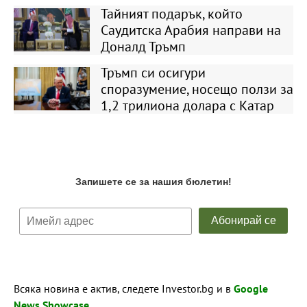
Тайният подарък, който
Саудитска Арабия направи на
Доналд Тръмп
Тръмп си осигури
споразумение, носещо ползи за
1,2 трилиона долара с Катар
Всяка новина е актив, следете Investor.bg и в
Google
News Showcase
.