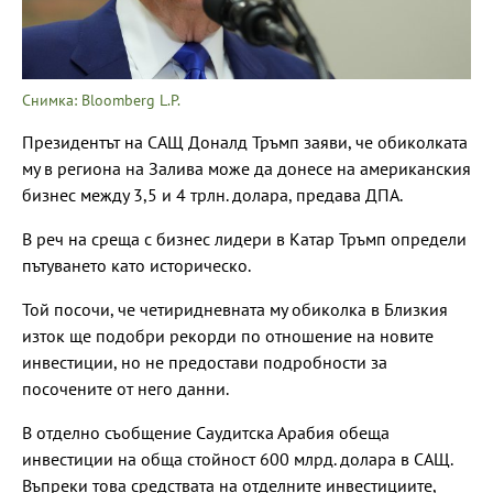
Снимка: Bloomberg L.P.
Президентът на САЩ Доналд Тръмп заяви, че обиколката
му в региона на Залива може да донесе на американския
бизнес между 3,5 и 4 трлн. долара, предава ДПА.
В реч на среща с бизнес лидери в Катар Тръмп определи
пътуването като историческо.
Той посочи, че четиридневната му обиколка в Близкия
изток ще подобри рекорди по отношение на новите
инвестиции, но не предостави подробности за
посочените от него данни.
В отделно съобщение Саудитска Арабия обеща
инвестиции на обща стойност 600 млрд. долара в САЩ.
Въпреки това средствата на отделните инвестициите,