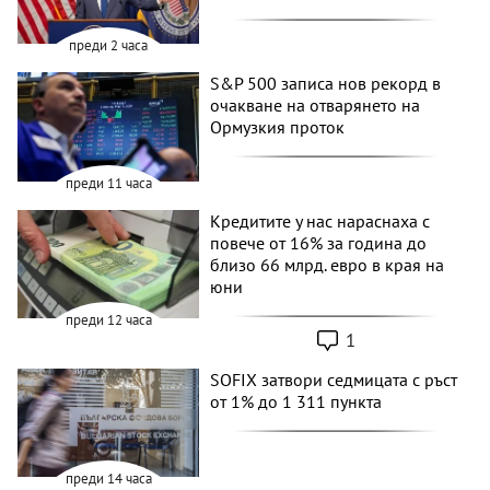
преди 2 часа
S&P 500 записа нов рекорд в
очакване на отварянето на
Ормузкия проток
преди 11 часа
Кредитите у нас нараснаха с
повече от 16% за година до
близо 66 млрд. евро в края на
юни
преди 12 часа
1
SOFIX затвори седмицата с ръст
от 1% до 1 311 пункта
преди 14 часа