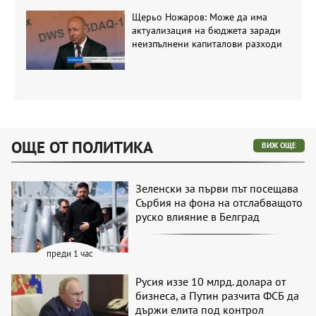
Щерьо Ножаров: Може да има
актуализация на бюджета заради
неизпълнени капиталови разходи
ОЩЕ ОТ ПОЛИТИКА
ВИЖ ОЩЕ
Зеленски за първи път посещава
Сърбия на фона на отслабващото
руско влияние в Белград
преди 1 час
Русия иззе 10 млрд. долара от
бизнеса, а Путин разчита ФСБ да
държи елита под контрол