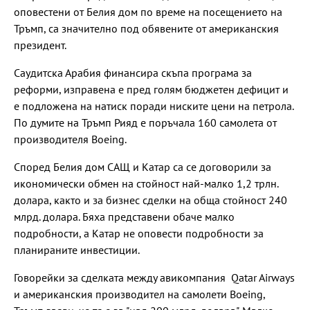
оповестени от Белия дом по време на посещението на
Тръмп, са значително под обявените от американския
президент.
Саудитска Арабия финансира скъпа програма за
реформи, изправена е пред голям бюджетен дефицит и
е подложена на натиск поради ниските цени на петрола.
По думите на Тръмп Рияд е поръчала 160 самолета от
производителя Boeing.
Според Белия дом САЩ и Катар са се договорили за
икономически обмен на стойност най-малко 1,2 трлн.
долара, както и за бизнес сделки на обща стойност 240
млрд. долара. Бяха представени обаче малко
подробности, а Катар не оповести подробности за
планираните инвестиции.
Говорейки за сделката между авикомпания Qatar Airways
и американския производител на самолети Boeing,