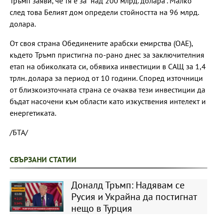
Тръмп заяви, че тя е за "над 200 млрд. долара". Малко
след това Белият дом определи стойността на 96 млрд.
долара.
От своя страна Обединените арабски емирства (ОАЕ),
където Тръмп пристигна по-рано днес за заключителния
етап на обиколката си, обявиха инвестиции в САЩ за 1,4
трлн. долара за период от 10 години. Според източници
от близкоизточната страна се очаква тези инвестиции да
бъдат насочени към области като изкуствения интелект и
енергетиката.
/БТА/
СВЪРЗАНИ СТАТИИ
Доналд Тръмп: Надявам се
Русия и Украйна да постигнат
нещо в Турция