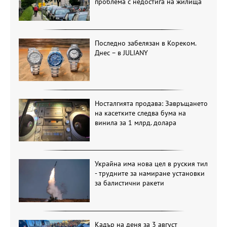
проблема с недостига на жилища
Последно забелязан в Кореком.
Днес – в JULIANY
Носталгията продава: Завръщането
на касетките следва бума на
винила за 1 млрд. долара
Украйна има нова цел в руския тил
- трудните за намиране установки
за балистични ракети
Кадър на деня за 3 август