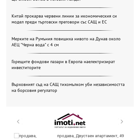
Китай прокарва червени линии за икономическия си
модел преди търговски преговори със САЩ и ЕС
Мерките на Румъния повишиха нивото на Дунав около
АЕЦ "Черна вода" с 4 см
Горещите фондови пазари в Европа наелектризират
инвеститорите
Върховният съд на САЩ тихомълком уби независимостта
на борсовия регулатор
продава, Двустаен апартамент, 49