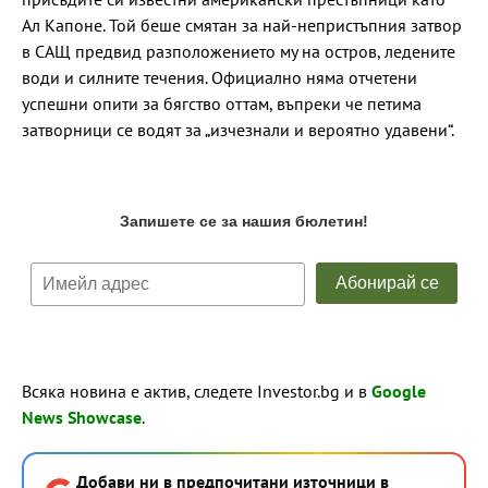
Ал Капоне. Той беше смятан за най-непристъпния затвор
в САЩ предвид разположението му на остров, ледените
води и силните течения. Официално няма отчетени
успешни опити за бягство оттам, въпреки че петима
затворници се водят за „изчезнали и вероятно удавени“.
Всяка новина е актив, следете Investor.bg и в
Google
News Showcase
.
Добави ни в предпочитани източници в