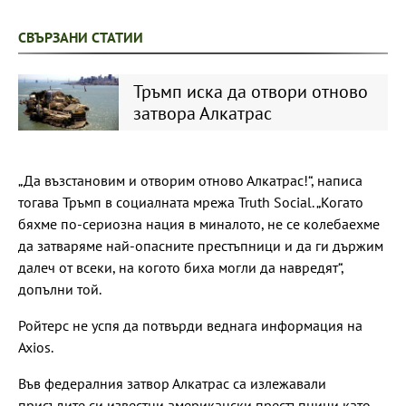
СВЪРЗАНИ СТАТИИ
Тръмп иска да отвори отново
затвора Алкатрас
„Да възстановим и отворим отново Алкатрас!“, написа
тогава Тръмп в социалната мрежа Truth Social. „Когато
бяхме по-сериозна нация в миналото, не се колебаехме
да затваряме най-опасните престъпници и да ги държим
далеч от всеки, на когото биха могли да навредят“,
допълни той.
Ройтерс не успя да потвърди веднага информация на
Axios.
Във федералния затвор Алкатрас са излежавали
присъдите си известни американски престъпници като