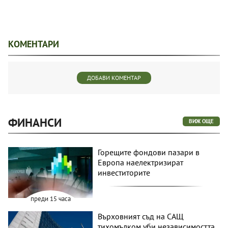
КОМЕНТАРИ
ДОБАВИ КОМЕНТАР
ФИНАНСИ
ВИЖ ОЩЕ
Горещите фондови пазари в
Европа наелектризират
инвеститорите
преди 15 часа
Върховният съд на САЩ
тихомълком уби независимостта