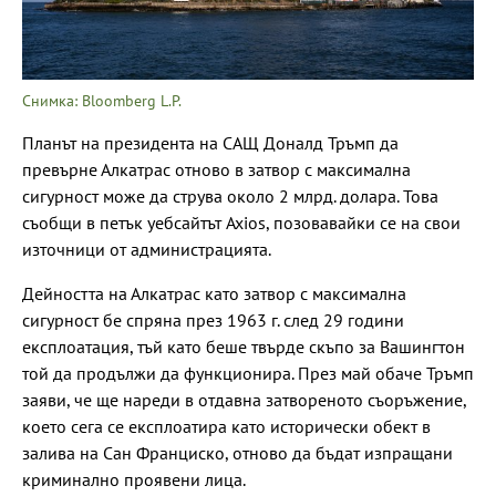
Снимка: Bloomberg L.P.
Планът на президента на САЩ Доналд Тръмп да
превърне Алкатрас отново в затвор с максимална
сигурност може да струва около 2 млрд. долара. Това
съобщи в петък уебсайтът Axios, позовавайки се на свои
източници от администрацията.
Дейността на Алкатрас като затвор с максимална
сигурност бе спряна през 1963 г. след 29 години
експлоатация, тъй като беше твърде скъпо за Вашингтон
той да продължи да функционира. През май обаче Тръмп
заяви, че ще нареди в отдавна затвореното съоръжение,
което сега се експлоатира като исторически обект в
залива на Сан Франциско, отново да бъдат изпращани
криминално проявени лица.