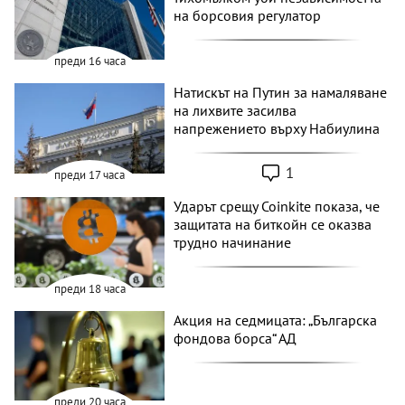
на борсовия регулатор
преди 16 часа
Натискът на Путин за намаляване
на лихвите засилва
напрежението върху Набиулина
1
преди 17 часа
Ударът срещу Coinkite показа, че
защитата на биткойн се оказва
трудно начинание
преди 18 часа
Акция на седмицата: „Българска
фондова борса“ АД
преди 20 часа