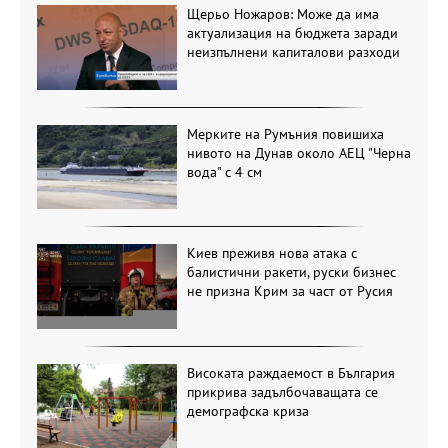
Щерьо Ножаров: Може да има
актуализация на бюджета заради
неизпълнени капиталови разходи
Мерките на Румъния повишиха
нивото на Дунав около АЕЦ "Черна
вода" с 4 см
Киев преживя нова атака с
балистични ракети, руски бизнес
не призна Крим за част от Русия
Високата раждаемост в България
прикрива задълбочаващата се
демографска криза