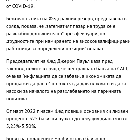
от COVID-19.
Бежовата книга на Федералния резерв, представена в
сряда, показа, че „затегнатият пазар на труда се е
разхлабил допълнително“ през февруари, но
„трудностите при намирането на висококвалифицирани
работници за определени позиции“ остават.
Председателят на Фед Джером Пауъл каза пред
законодателите в сряда, че централната банка на САЩ
очаква "инфлацията да се забави, а икономиката да
продължи да расте", но отказа да дава каквито и да са
насоки за началото на разхлабването на паричната
политика.
От март 2022 г. насам Фед повиши основния си лихвен
процент с 525 базисни пункта до текущия диапазон от
5,25%-5,50%.
Броят на подадените молби остава близо до