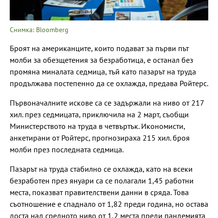
Снимка: Bloomberg
Броят на американците, които подават за първи път
молби за обезщетения за безработица, е останал без
промяна миналата седмица, тъй като пазарът на труда
продължава постепенно да се охлажда, предава Ройтерс.
Първоначалните искове са се задържали на ниво от 217
хил. през седмицата, приключила на 2 март, съобщи
Министерството на труда в четвъртък. Икономисти,
анкетирани от Ройтерс, прогнозираха 215 хил. броя
молби през последната седмица.
Пазарът на труда стабилно се охлажда, като на всеки
безработен през януари са се полагали 1,45 работни
места, показват правителствени данни в сряда. Това
съотношение е спаднало от 1,82 преди година, но остава
доста над средното ниво от 1,2 места преди пандемията