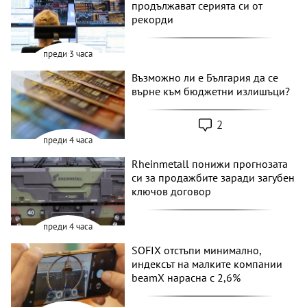
продължават серията си от
рекорди
преди 3 часа
Възможно ли е България да се
върне към бюджетни излишъци?
2
преди 4 часа
Rheinmetall понижи прогнозата
си за продажбите заради загубен
ключов договор
преди 4 часа
SOFIX отстъпи минимално,
индексът на малките компании
beamX нарасна с 2,6%