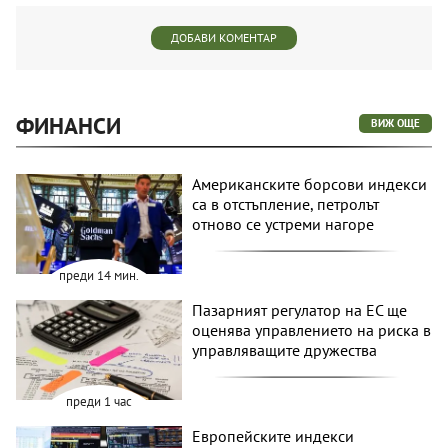
ДОБАВИ КОМЕНТАР
ФИНАНСИ
ВИЖ ОЩЕ
Американските борсови индекси
са в отстъпление, петролът
отново се устреми нагоре
преди 14 мин.
Пазарният регулатор на ЕС ще
оценява управлението на риска в
управляващите дружества
преди 1 час
Европейските индекси