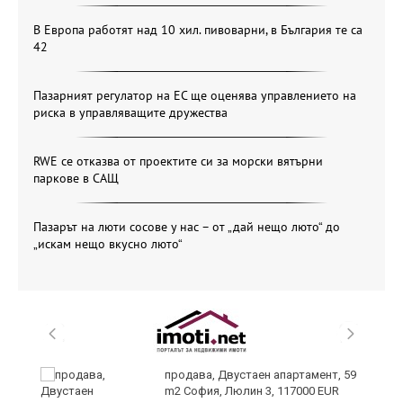
В Европа работят над 10 хил. пивоварни, в България те са
42
Пазарният регулатор на ЕС ще оценява управлението на
риска в управляващите дружества
RWE се отказва от проектите си за морски вятърни
паркове в САЩ
Пазарът на люти сосове у нас – от „дай нещо люто“ до
„искам нещо вкусно люто“
продава, Двустаен апартамент, 59
m2 София, Люлин 3, 117000 EUR