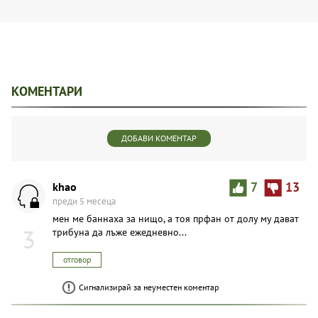
КОМЕНТАРИ
ДОБАВИ КОМЕНТАР
khao
7
13
преди 5 месеца
мен ме баннаха за нищо, а тоя прфан от долу му дават
3
трибуна да лъже ежедневно...
отговор
Сигнализирай за неуместен коментар