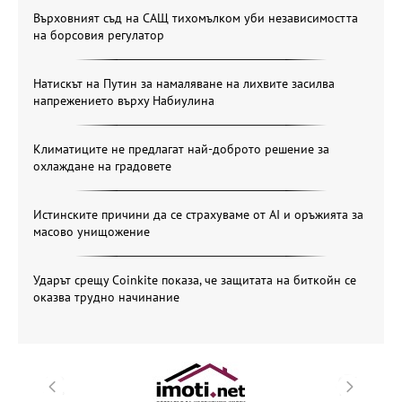
Върховният съд на САЩ тихомълком уби независимостта
на борсовия регулатор
Натискът на Путин за намаляване на лихвите засилва
напрежението върху Набиулина
Климатиците не предлагат най-доброто решение за
охлаждане на градовете
Истинските причини да се страхуваме от AI и оръжията за
масово унищожение
Ударът срещу Coinkite показа, че защитата на биткойн се
оказва трудно начинание