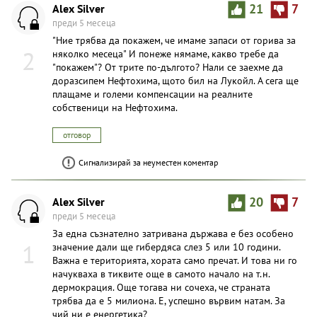
Alex Silver
21
7
преди 5 месеца
"Ние трябва да покажем, че имаме запаси от горива за
2
няколко месеца" И понеже нямаме, какво требе да
"покажем"? От трите по-дългото? Нали се заехме да
доразсипем Нефтохима, щото бил на Лукойл. А сега ще
плащаме и големи компенсации на реалните
собственици на Нефтохима.
отговор
Сигнализирай за неуместен коментар
Alex Silver
20
7
преди 5 месеца
За една съзнателно затривана държава е без особено
1
значение дали ще гибердяса слез 5 или 10 години.
Важна е територията, хората само пречат. И това ни го
начукваха в тиквите още в самото начало на т.н.
дермокрация. Още тогава ни сочеха, че страната
трябва да е 5 милиона. Е, успешно вървим натам. За
чий ни е енергетика?