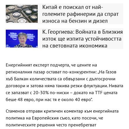
Китай е поискал от най-
големите рафинерии да спрат
износа на бензин и дизел
К. Георгиева: Войната в Близкия
изток ще изпита устойчивостта
на световната икономика
Енергийният експерт подчерта, че цените на
регионалния пазар остават по-конкурентни: „На Газов
хъб Балкан количествата са обвързани с дългосрочни
договори и затова няма такива резки флуктуации. Нивата
се запазват с 20-30% по-ниски – докато на TTF цената
беше 48 евро, при нас тя е около 40 евро“.
Стаменов отправи критичен коментар към енергийната
политика на Европейския съюз, като посочи, че
политическите решения често пренебрегват