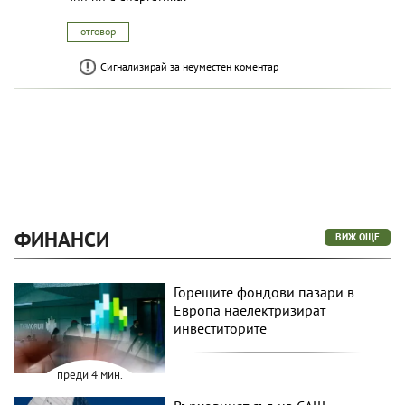
отговор
Сигнализирай за неуместен коментар
ФИНАНСИ
ВИЖ ОЩЕ
Горещите фондови пазари в
Европа наелектризират
инвеститорите
преди 4 мин.