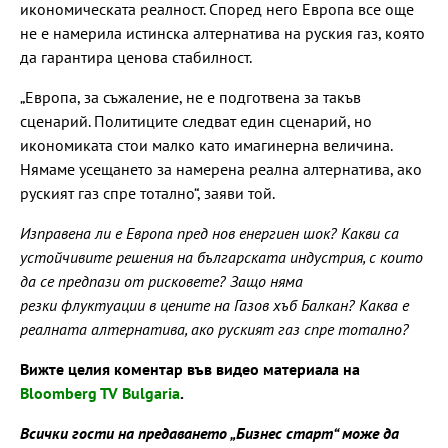
икономическата реалност. Според него Европа все още
не е намерила истинска алтернатива на руския газ, която
да гарантира ценова стабилност.
„Европа, за съжаление, не е подготвена за такъв
сценарий. Политиците следват един сценарий, но
икономиката стои малко като имагинерна величина.
Нямаме усещането за намерена реална алтернатива, ако
руският газ спре тотално“, заяви той.
Изправена ли е Европа пред нов енергиен шок? Какви са
устойчивите решения на българската индустрия, с които
да се предпази от рисковете? Защо няма
резки флуктуации в цените на Газов хъб Балкан? Каква е
реалната алтернатива, ако руският газ спре тотално?
Вижте целия коментар във видео материала на
Bloomberg TV Bulgaria
.
Всички гости на предаването „Бизнес старт“ може да