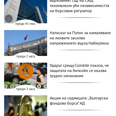
Върховният съд на САЩ
тихомълком уби независимостта
на борсовия регулатор
преди 45 мин.
Натискът на Путин за намаляване
на лихвите засилва
напрежението върху Набиулина
преди 2 часа
Ударът срещу Coinkite показа, че
защитата на биткойн се оказва
трудно начинание
преди 3 часа
Акция на седмицата: „Българска
фондова борса“ АД