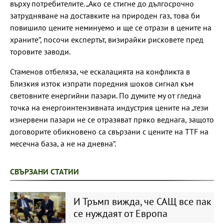
върху потребителите. „Ако се стигне до дългосрочно
затрудняване на доставките на природен газ, това би
повишило цените неминуемо и ще се отрази в цените на
храните“, посочи експертът, визирайки рисковете пред
торовите заводи.
Стаменов отбеляза, че ескалацията на конфликта в
Близкия изток изпрати поредния шоков сигнал към
световните енергийни пазари. По думите му от гледна
точка на енергоинтензивната индустрия цените на „тези
изнервени пазари не се отразяват пряко веднага, защото
договорите обикновено са свързани с цените на TTF на
месечна база, а не на дневна“.
СВЪРЗАНИ СТАТИИ
И Тръмп вижда, че САЩ все пак
се нуждаят от Европа