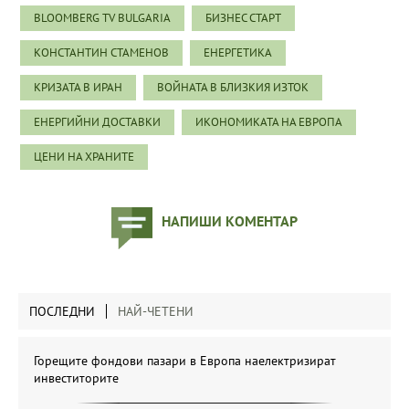
BLOOMBERG TV BULGARIA
БИЗНЕС СТАРТ
КОНСТАНТИН СТАМЕНОВ
ЕНЕРГЕТИКА
КРИЗАТА В ИРАН
ВОЙНАТА В БЛИЗКИЯ ИЗТОК
ЕНЕРГИЙНИ ДОСТАВКИ
ИКОНОМИКАТА НА ЕВРОПА
ЦЕНИ НА ХРАНИТЕ
НАПИШИ КОМЕНТАР
ПОСЛЕДНИ
НАЙ-ЧЕТЕНИ
Горещите фондови пазари в Европа наелектризират
инвеститорите