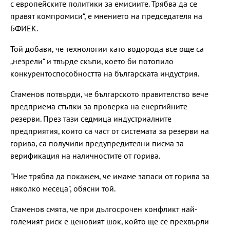
с европейските политики за емисиите. Трябва да се
правят компромиси“, е мнението на председателя на
БФИЕК.
Той добави, че технологии като водорода все още са
„незрели“ и твърде скъпи, което би потопило
конкурентоспособността на българската индустрия.
Стаменов потвърди, че българското правителство вече
предприема стъпки за проверка на енергийните
резерви. През тази седмица индустриалните
предприятия, които са част от системата за резерви на
горива, са получили предупредителни писма за
верификация на наличностите от горива.
"Ние трябва да покажем, че имаме запаси от горива за
няколко месеца", обясни той.
Стаменов смята, че при дългосрочен конфликт най-
големият риск е ценовият шок, който ще се прехвърли