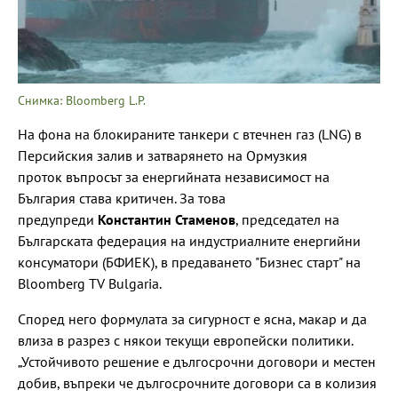
Снимка: Bloomberg L.P.
На фона на блокираните танкери с втечнен газ (LNG) в
Персийския залив и затварянето на Ормузкия
проток въпросът за енергийната независимост на
България става критичен. За това
предупреди
Константин Стаменов
, председател на
Българската федерация на индустриалните енергийни
консуматори (БФИЕК), в предаването "Бизнес старт" на
Bloomberg TV Bulgaria.
Според него формулата за сигурност е ясна, макар и да
влиза в разрез с някои текущи европейски политики.
„Устойчивото решение е дългосрочни договори и местен
добив, въпреки че дългосрочните договори са в колизия