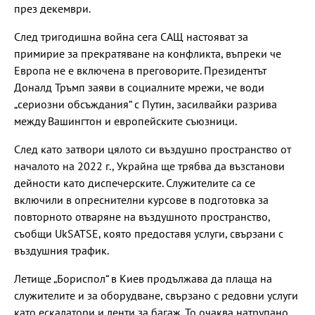
през декември.
След тригодишна война сега САЩ настояват за
примирие за прекратяване на конфликта, въпреки че
Европа не е включена в преговорите. Президентът
Доналд Тръмп заяви в социалните мрежи, че води
„сериозни обсъждания“ с Путин, засилвайки разрива
между Вашингтон и европейските съюзници.
След като затвори цялото си въздушно пространство от
началото на 2022 г., Украйна ще трябва да възстанови
дейности като диспечерските. Служителите са се
включили в опреснителни курсове в подготовка за
повторното отваряне на въздушното пространство,
съобщи UkSATSE, която предоставя услуги, свързани с
въздушния трафик.
Летище „Бориспол“ в Киев продължава да плаща на
служителите и за оборудване, свързано с редовни услуги
като ескалатори и ленти за багаж. То очаква натрупано