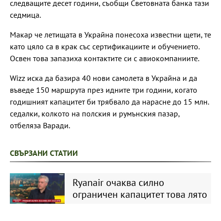
следващите десет години, съобщи Световната банка тази
седмица.
Макар че летищата в Украйна понесоха известни щети, те
като цяло са в крак със сертификациите и обучението.
Освен това запазиха контактите си с авиокомпаниите.
Wizz иска да базира 40 нови самолета в Украйна и да
въведе 150 маршрута през идните три години, когато
годишният капацитет би трябвало да нарасне до 15 млн.
седалки, колкото на полския и румънския пазар,
отбеляза Варади.
СВЪРЗАНИ СТАТИИ
Ryanair очаква силно
ограничен капацитет това лято