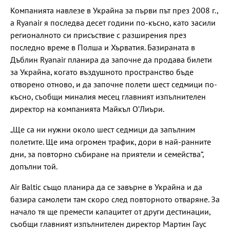
Компанията навлезе в Украйна за първи път през 2008 г.,
а Ryanair я последва десет години по-късно, като засили
регионалното си присъствие с разширения през
последно време в Полша и Хърватия. Базираната в
Дъблин Ryanair планира да започне да продава билети
за Украйна, когато въздушното пространство бъде
отворено отново, и да започне полети шест седмици по-
късно, съобщи миналия месец главният изпълнителен
директор на компанията Майкъл О’Лиъри.
„Ще са ни нужни около шест седмици да запълним
полетите. Ще има огромен трафик, дори в най-ранните
дни, за повторно събиране на приятели и семейства“,
допълни той.
Air Baltic също планира да се завърне в Украйна и да
базира самолети там скоро след повторното отваряне. За
начало тя ще премести капацитет от други дестинации,
съобщи главният изпълнителен директор Мартин Гаус