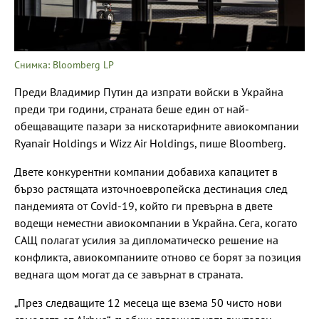
Снимка: Bloomberg LP
Преди Владимир Путин да изпрати войски в Украйна
преди три години, страната беше един от най-
обещаващите пазари за нискотарифните авиокомпании
Ryanair Holdings и Wizz Air Holdings, пише Bloomberg.
Двете конкурентни компании добавиха капацитет в
бързо растящата източноевропейска дестинация след
пандемията от Covid-19, който ги превърна в двете
водещи неместни авиокомпании в Украйна. Сега, когато
САЩ полагат усилия за дипломатическо решение на
конфликта, авиокомпаниите отново се борят за позиция
веднага щом могат да се завърнат в страната.
„През следващите 12 месеца ще взема 50 чисто нови