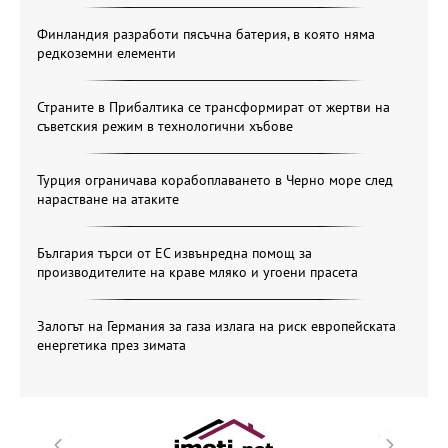
Финландия разработи пясъчна батерия, в която няма
редкоземни елементи
Страните в Прибалтика се трансформират от жертви на
съветския режим в технологични хъбове
Турция ограничава корабоплаването в Черно море след
нарастване на атаките
България търси от ЕС извънредна помощ за
производителите на краве мляко и угоени прасета
Залогът на Германия за газа излага на риск европейската
енергетика през зимата