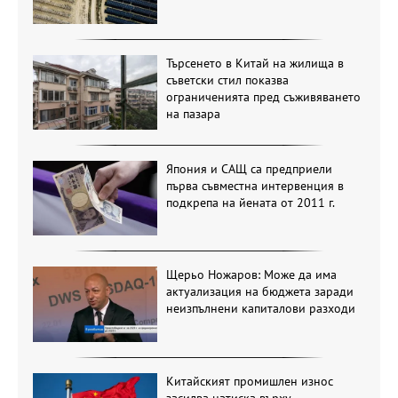
Търсенето в Китай на жилища в
съветски стил показва
ограниченията пред съживяването
на пазара
Япония и САЩ са предприели
първа съвместна интервенция в
подкрепа на йената от 2011 г.
Щерьо Ножаров: Може да има
актуализация на бюджета заради
неизпълнени капиталови разходи
Китайският промишлен износ
засилва натиска върху