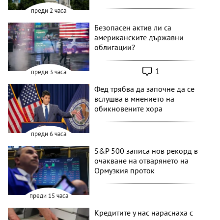
преди 2 часа
Безопасен актив ли са
американските държавни
облигации?
1
преди 3 часа
Фед трябва да започне да се
вслушва в мнението на
обикновените хора
преди 6 часа
S&P 500 записа нов рекорд в
очакване на отварянето на
Ормузкия проток
преди 15 часа
Кредитите у нас нараснаха с