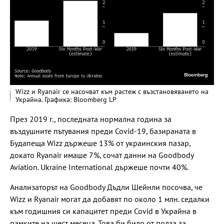
Wizz и Ryanair се насочват към растеж с възстановяването на
Украйна. Графика: Bloomberg LP
През 2019 г., последната нормална година за
въздушните пътувания преди Covid-19, базираната в
Будапеща Wizz държеше 13% от украинския пазар,
докато Ryanair имаше 7%, сочат данни на Goodbody
Aviation. Ukraine International държеше почти 40%.
Анализаторът на Goodbody Дъдли Шейнли посочва, че
Wizz и Ryanair могат да добавят по около 1 млн. седалки
към годишния си капацитет преди Covid в Украйна в
рамките на шест месеца. Това би било от полза за