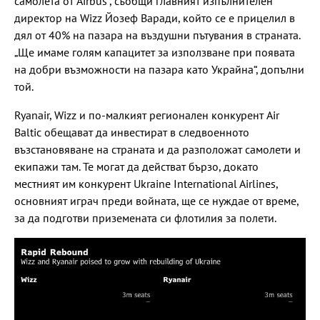
самолета от Airbus“, съобщи главният изпълнителен
директор на Wizz Йозеф Варади, който се е прицелил в
дял от 40% на пазара на въздушни пътувания в страната.
„Ще имаме голям капацитет за използване при появата
на добри възможности на пазара като Украйна“, допълни
той.
Ryanair, Wizz и по-малкият регионален конкурент Air
Baltic обещават да инвестират в следвоенното
възстановяване на страната и да разположат самолети и
екипажи там. Те могат да действат бързо, докато
местният им конкурент Ukraine International Airlines,
основният играч преди войната, ще се нуждае от време,
за да подготви приземената си флотилия за полети.