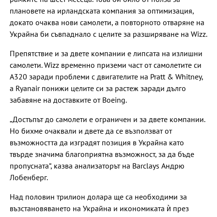
плановете на ирландската компания за оптимизация,
докато очаква нови самолети, а повторното отваряне на
Украйна би съвпаднало с целите за разширяване на Wizz.
Препятствие и за двете компании е липсата на излишни
самолети. Wizz временно приземи част от самолетите си
A320 заради проблеми с двигателите на Pratt & Whitney,
а Ryanair понижи целите си за растеж заради дълго
забавяне на доставките от Boeing.
„Достъпът до самолети е ограничен и за двете компании.
Но бихме очаквали и двете да се възползват от
възможността да изградят позиция в Украйна като
твърде значима благоприятна възможност, за да бъде
пропусната“, казва анализаторът на Barclays Андрю
Лобенберг.
Над половин трилион долара ще са необходими за
възстановяването на Украйна и икономиката ѝ през