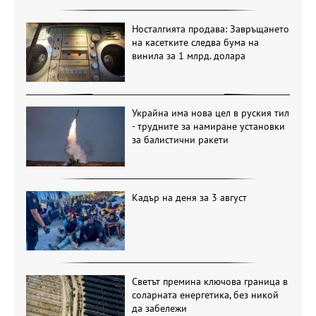
Носталгията продава: Завръщането
на касетките следва бума на
винила за 1 млрд. долара
Украйна има нова цел в руския тил
- трудните за намиране установки
за балистични ракети
Кадър на деня за 3 август
Светът премина ключова граница в
соларната енергетика, без никой
да забележи