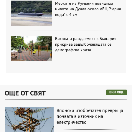
Мерките на Румъния повишиха
нивото на Дунав около АЕЦ "Черна
вода" с 4 см
Високата раждаемост в България
прикрива задълбочаващата се
демографска криза
ОЩЕ ОТ СВЯТ
ВИЖ ОЩЕ
Японски изобретател превръща
почвата в източник на
електричество