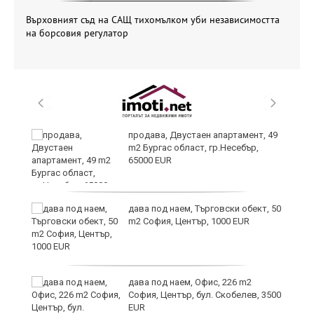
Върховният съд на САЩ тихомълком уби независимостта
на борсовия регулатор
продава, Двустаен апартамент, 49
m2 Бургас област, гр.Несебър,
65000 EUR
дава под наем, Търговски обект, 50
m2 София, Център, 1000 EUR
ния
дава под наем, Офис, 226 m2
ав
София, Център, бул. Скобелев, 3500
EUR