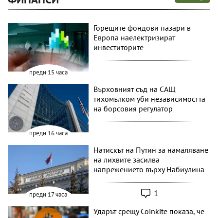
Горещите фондови пазари в
Европа наелектризират
инвеститорите
преди 15 часа
Върховният съд на САЩ
тихомълком уби независимостта
на борсовия регулатор
преди 16 часа
Натискът на Путин за намаляване
на лихвите засилва
напрежението върху Набиулина
1
преди 17 часа
Ударът срещу Coinkite показа, че