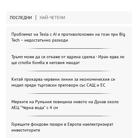
ПОСЛЕДНИ
НАЙ-ЧЕТЕНИ
Проблемът на Tesla с AI е противоположен на този при Big
Tech – недостатъчно разходи
Тръмп може да се откаже от ядрена сделка - Иран едва ли
ще сглоби бомба в неговия мандат
Китай прокарва червени линии за икономическия си
модел преди търговски преговори със САЩ и ЕС
Мерките на Румъния повишиха нивото на Дунав около
АЕЦ "Черна вода" с 4 см
Горещите фондови пазари в Европа наелектризират
инвеститорите