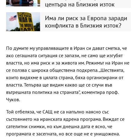
центъра на Близкия изток
Има ли риск за Европа заради
конфликта в Близкия изток?
По думите му управляващите в Иран си дават сметка, че
ако сегашната ситуация се запази, не само ще изгубят
властта, но има риск и за живота им. Режимът на Иран не
се ползва с широка обществена подкрепа. „Шествията,
които видяхме в цялата страна, бяха организирани от
властта. Тепърва ще видим какво ще се случи във
вътрешната политика на страната“, коментира проф.
Чуков.
Той отбеляза, че САЩ не са напълно наясно със
състоянието на иранската ядрена програма. Виждат се
сателитни снимки, но към днешна дата е ясно, че
програмата е засегната, но все още не е унищожена.