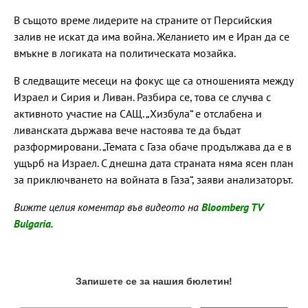
В същото време лидерите на страните от Персийския
залив не искат да има война. Желанието им е Иран да се
вмъкне в логиката на политическата мозайка.
В следващите месеци на фокус ще са отношенията между
Израел и Сирия и Ливан. Разбира се, това се случва с
активното участие на САЩ. „Хизбула“ е отслабена и
ливанската държава вече настоява те да бъдат
разформировани. „Темата с Газа обаче продължава да е в
ущърб на Израел. С днешна дата страната няма ясен план
за приключването на войната в Газа“, заяви анализаторът.
Вижте целия коментар във видеото на
Bloomberg TV
Bulgaria
.