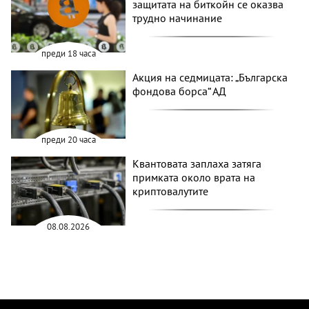
защитата на биткойн се оказва
трудно начинание
преди 18 часа
Акция на седмицата: „Българска
фондова борса“ АД
преди 20 часа
Квантовата заплаха затяга
примката около врата на
криптовалутите
08.08.2026