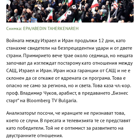
Снимка: EPA/ABEDIN TAHERKENAREH
Войната между Израел и Иран продължи 12 дни, като
станахме свидетели на безпрецедентни удари и от двете
страни. Примирието вече трае около седмица, но нещата
започват да изглеждат постарому като отношения между
САЩ, Израел и Иран. Иран иска гаранции от САЩ и не е
склонен да се откаже от ядрената си програма. Това е
опасно не само за региона, но и света. Това каза чл.-кор.
проф. Владимир Чуков, арабист, в предаването „Бизнес
старт“ на Bloomberg TV Bulgaria.
Анализаторът посочи, че иранците не признават това,
което се случи. В пресата и телевизията те се представят
като победители. Той не е оптимист за развитието на
двустранните отношения.