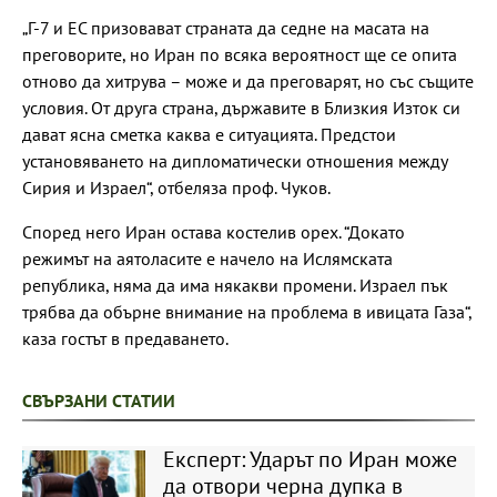
„Г-7 и ЕС призовават страната да седне на масата на
преговорите, но Иран по всяка вероятност ще се опита
отново да хитрува – може и да преговарят, но със същите
условия. От друга страна, държавите в Близкия Изток си
дават ясна сметка каква е ситуацията. Предстои
установяването на дипломатически отношения между
Сирия и Израел“, отбеляза проф. Чуков.
Според него Иран остава костелив орех. “Докато
режимът на аятоласите е начело на Ислямската
република, няма да има някакви промени. Израел пък
трябва да обърне внимание на проблема в ивицата Газа“,
каза гостът в предаването.
СВЪРЗАНИ СТАТИИ
Експерт: Ударът по Иран може
да отвори черна дупка в