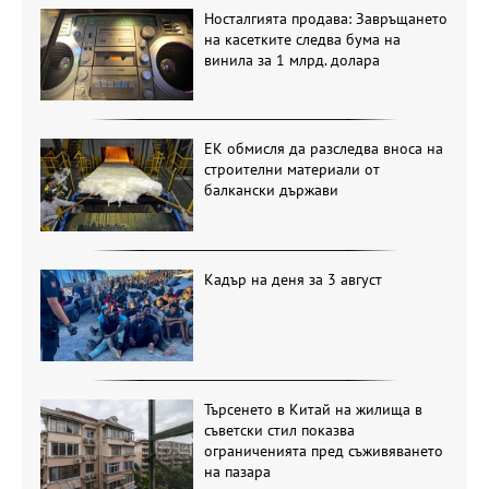
Носталгията продава: Завръщането
на касетките следва бума на
винила за 1 млрд. долара
ЕК обмисля да разследва вноса на
строителни материали от
балкански държави
Кадър на деня за 3 август
Търсенето в Китай на жилища в
съветски стил показва
ограниченията пред съживяването
на пазара