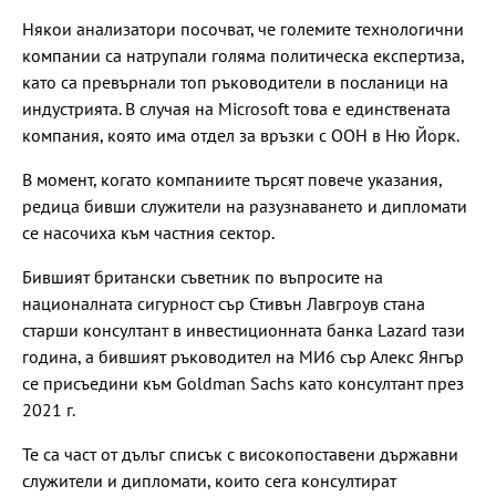
Някои анализатори посочват, че големите технологични
компании са натрупали голяма политическа експертиза,
като са превърнали топ ръководители в посланици на
индустрията. В случая на Microsoft това е единствената
компания, която има отдел за връзки с ООН в Ню Йорк.
В момент, когато компаниите търсят повече указания,
редица бивши служители на разузнаването и дипломати
се насочиха към частния сектор.
Бившият британски съветник по въпросите на
националната сигурност сър Стивън Лавгроув стана
старши консултант в инвестиционната банка Lazard тази
година, а бившият ръководител на МИ6 сър Алекс Янгър
се присъедини към Goldman Sachs като консултант през
2021 г.
Те са част от дълъг списък с високопоставени държавни
служители и дипломати, които сега консултират