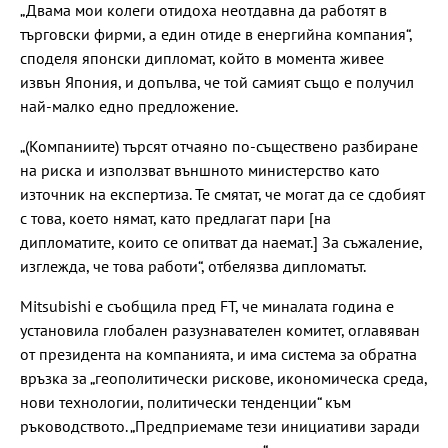
„Двама мои колеги отидоха неотдавна да работят в
търговски фирми, а един отиде в енергийна компания“,
споделя японски дипломат, който в момента живее
извън Япония, и допълва, че той самият също е получил
най-малко едно предложение.
„(Компаниите) търсят отчаяно по-съществено разбиране
на риска и използват външното министерство като
източник на експертиза. Те смятат, че могат да се сдобият
с това, което нямат, като предлагат пари [на
дипломатите, които се опитват да наемат.] За съжаление,
изглежда, че това работи“, отбелязва дипломатът.
Mitsubishi е съобщила пред FT, че миналата година е
установила глобален разузнавателен комитет, оглавяван
от президента на компанията, и има система за обратна
връзка за „геополитически рискове, икономическа среда,
нови технологии, политически тенденции“ към
ръководството. „Предприемаме тези инициативи заради