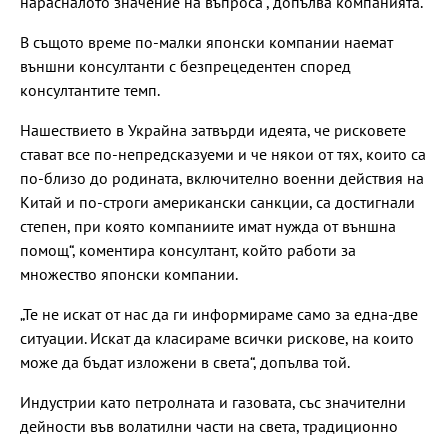
нарасналото значение на въпроса“, допълва компанията.
В същото време по-малки японски компании наемат
външни консултанти с безпрецедентен според
консултантите темп.
Нашествието в Украйна затвърди идеята, че рисковете
стават все по-непредсказуеми и че някои от тях, които са
по-близо до родината, включително военни действия на
Китай и по-строги американски санкции, са достигнали
степен, при която компаниите имат нужда от външна
помощ“, коментира консултант, който работи за
множество японски компании.
„Те не искат от нас да ги информираме само за една-две
ситуации. Искат да класираме всички рискове, на които
може да бъдат изложени в света“, допълва той.
Индустрии като петролната и газовата, със значителни
дейности във волатилни части на света, традиционно