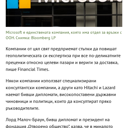
Microsoft е единствената компания, която има отдел за връзки с
ООН. Снимка: Bloomberg LP
Компании от цял свят предприемат стъпки да повишат
геополитическата си експертиза при все по-деликатните
преценки относно целеви пазари и вериги за доставка,
пише Financial Times.
Някои компании използват специализирани
консултантски компании, а други като Hitachi и Lazard
наемат бивши дипломати, високопоставени държавни
чиновници и политици, които да консултират пряко
ръководителите.
Лорд Малоч-Браун, бивш дипломат и президент на
фондация „Отворено общество“, казва, че в миналото