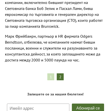
компании, включително бившият президент на
Световната банка Боб Зелик и Паскал Лами, бивш
еврокомисар по търговията и генерален директор на
Световната търговска организация (СТО), които работят
за пиар компанията Brunswick.
Марк Фрийбаирн, партньор в HR фирмата Odgers
Berndtson, отбелязва, че компаниите наемат бивши
посланици, военни и служители на разузнаването за
консултантска дейност, за която заплащането може да
достига между 2000 и 5000 паунда на час.
1
2