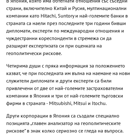
В Япония, която има обтегнати отношения със съседни
страни, включително Китай и Русия, мултинационални
компании като Hitachi, Suntory и най-големите банки в
страната са наели през последните три години бивши
дипломати, експерти по международни отношения и
чуждестранни кореспонденти в стремежа си да
разширят експертизата си при оценката на
геополитически рискове.
Четирима души с пряка информация за положението
казват, че при последната им вълна на наемане на нови
служители дипломати и други експерти са били
привлечени от две от най-големите застрахователни
компании в Япония и три от най-големите търговски
фирми в страната - Mitsubishi, Mitsui и Itochu.
Други корпорации в Япония са създали специално
позицията „главен анализатор на геополитическите
рискове“ в знак колко сериозно се гледа на въпроса.