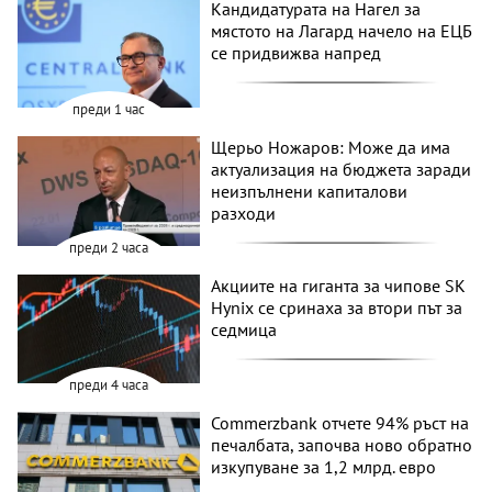
Кандидатурата на Нагел за
мястото на Лагард начело на ЕЦБ
се придвижва напред
преди 1 час
Щерьо Ножаров: Може да има
актуализация на бюджета заради
неизпълнени капиталови
разходи
преди 2 часа
Акциите на гиганта за чипове SK
Hynix се сринаха за втори път за
седмица
преди 4 часа
Commerzbank отчете 94% ръст на
печалбата, започва ново обратно
изкупуване за 1,2 млрд. евро