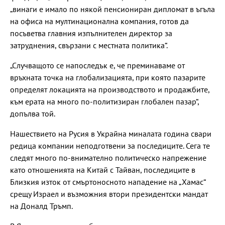
„винаги е имало по някой пенсиониран дипломат в ъгъла
на офиса на мултинационална компания, готов да
посъветва главния изпълнителен директор за
затруднения, свързани с местната политика“.
„Случващото се напоследък е, че преминаваме от
връхната точка на глобализацията, при която пазарите
определят локацията на производството и продажбите,
към ерата на много по-политизиран глобален пазар“,
допълва той.
Нашествието на Русия в Украйна миналата година свари
редица компании неподготвени за последиците. Сега те
следят много по-внимателно политическо напрежение
като отношенията на Китай с Тайван, последиците в
Близкия изток от смъртоносното нападение на „Хамас“
срещу Израел и възможния втори президентски мандат
на Доналд Тръмп.