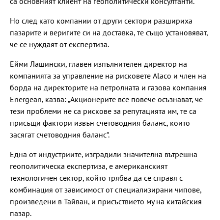
са основният клиент на геополитически консултанти.
Но след като компании от други сектори разшириха
пазарите и веригите си на доставка, те също установяват,
че се нуждаят от експертиза.
Ейми Лашински, главен изпълнителен директор на
компанията за управление на рисковете Alaco и член на
борда на директорите на петролната и газова компания
Energean, казва: „Акционерите все повече осъзнават, че
тези проблеми не са рискове за репутацията им, те са
присъщи фактори извън счетоводния баланс, които
засягат счетоводния баланс“.
Една от индустриите, изградили значителна вътрешна
геополитическа експертиза, е американският
технологичен сектор, който трябва да се справя с
комбинация от зависимост от специализирани чипове,
произведени в Тайван, и присъствието му на китайския
пазар.