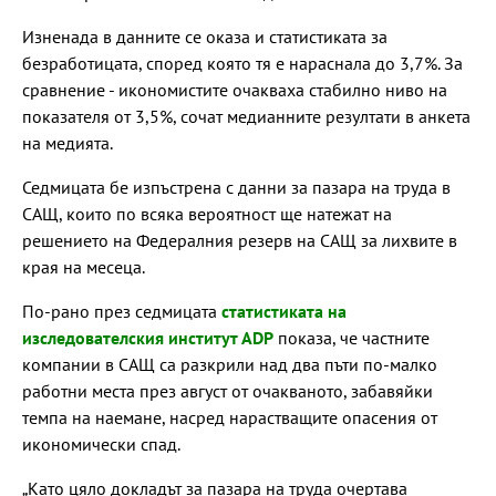
Изненада в данните се оказа и статистиката за
безработицата, според която тя е нараснала до 3,7%. За
сравнение - икономистите очакваха стабилно ниво на
показателя от 3,5%, сочат медианните резултати в анкета
на медията.
Седмицата бе изпъстрена с данни за пазара на труда в
САЩ, които по всяка вероятност ще натежат на
решението на Федералния резерв на САЩ за лихвите в
края на месеца.
По-рано през седмицата
статистиката на
изследователския институт ADP
показа, че частните
компании в САЩ са разкрили над два пъти по-малко
работни места през август от очакваното, забавяйки
темпа на наемане, насред нарастващите опасения от
икономически спад.
„Като цяло докладът за пазара на труда очертава