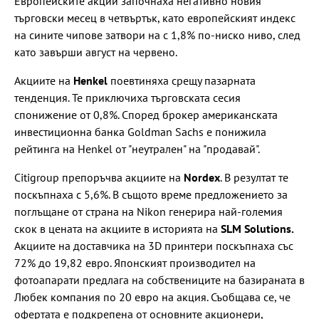
Европейските акции започнаха негативно новия
търговски месец в четвъртък, като европейският индекс
на сините чипове затвори на с 1,8% по-ниско ниво, след
като завърши август на червено.
Акциите на
Henkel
поевтиняха срещу пазарната
тенденция. Те приключиха търговската сесия
спонижение от 0,8%. Според брокер американската
инвестиционна банка Goldman Sachs е понижила
рейтинга на Henkel от "неутрален" на "продавай".
Citigroup препоръчва акциите на
Nordex
. В резултат те
поскъпнаха с 5,6%. В същото време предложението за
поглъщане от страна на Nikon генерира най-големия
скок в цената на акциите в историята на
SLM Solutions.
Акциите на доставчика на 3D принтери поскъпнаха със
72% до 19,82 евро. Японският производител на
фотоапарати предлага на собствениците на базираната в
Любек компания по 20 евро на акция. Съобщава се, че
офертата е подкрепена от основните акционери,