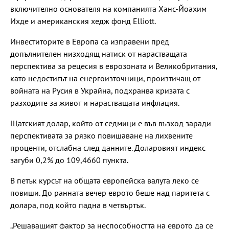
включително основателя на компанията Ханс-Йоахим
Ихде и американския хедж фонд Elliott.
Инвеститорите в Европа са изправени пред
допълнителен низходящ натиск от нарастващата
перспектива за рецесия в еврозоната и Великобритания,
като недостигът на енергоизточници, произтичащ от
войната на Русия в Украйна, подхранва кризата с
разходите за живот и нарастващата инфлация.
Щатският долар, който от седмици е във възход заради
перспективата за рязко повишаване на лихвените
проценти, отслабна след данните. Доларовият индекс
загуби 0,2% до 109,4660 пункта.
В петък курсът на общата европейска валута леко се
повиши. До ранната вечер еврото беше над паритета с
долара, под който падна в четвъртък.
„Решаващият фактор за неспособността на еврото да се