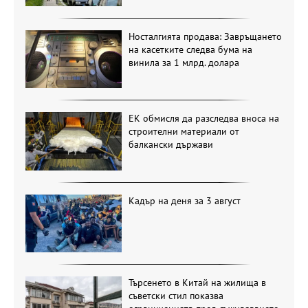
Носталгията продава: Завръщането
на касетките следва бума на
винила за 1 млрд. долара
ЕК обмисля да разследва вноса на
строителни материали от
балкански държави
Кадър на деня за 3 август
Търсенето в Китай на жилища в
съветски стил показва