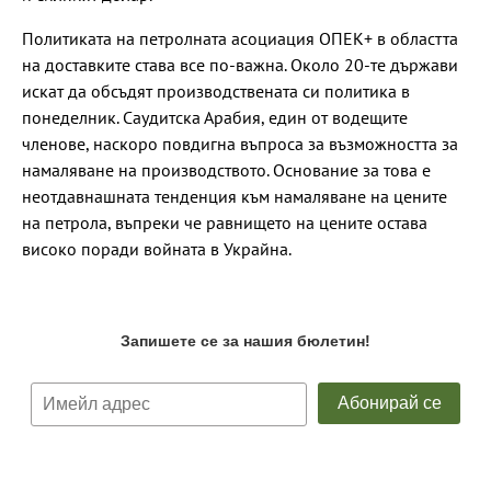
Политиката на петролната асоциация ОПЕК+ в областта
на доставките става все по-важна. Около 20-те държави
искат да обсъдят производствената си политика в
понеделник. Саудитска Арабия, един от водещите
членове, наскоро повдигна въпроса за възможността за
намаляване на производството. Основание за това е
неотдавнашната тенденция към намаляване на цените
на петрола, въпреки че равнището на цените остава
високо поради войната в Украйна.