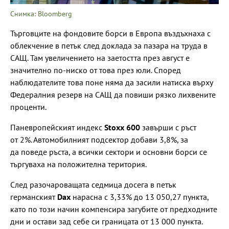
Снимка: Bloomberg
Търговците на фондовите борси в Европа въздъхнаха с
облекчение в петък след доклада за пазара на труда в
САЩ. Там увеличението на заетостта през август е
значително по-ниско от това през юли. Според
наблюдателите това поне няма да засили натиска върху
Федералния резерв на САЩ да повиши рязко лихвените
проценти.
Паневропейският индекс
Stoxx 600
завърши с ръст
от 2%. Автомобилният подсектор добави 3,8%, за
да поведе ръста, а всички сектори и основни борси се
търгуваха на положителна територия.
След разочароващата седмица досега в петък
германският
Dax
нарасна с 3,33% до 13 050,27 пункта,
като по този начин компенсира загубите от предходните
дни и остави зад себе си границата от 13 000 пункта.