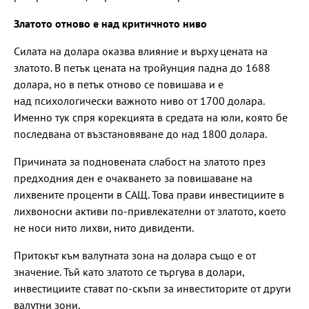
Златото отново е над критичното ниво
Силата на долара оказва влияние и върху цената на
златото. В петък цената на тройунция падна до 1688
долара, но в петък отново се повишава и е
над психологически важното ниво от 1700 долара.
Именно тук спря корекцията в средата на юли, която бе
последвана от възстановяване до над 1800 долара.
Причината за подновената слабост на златото през
предходния ден е очакването за повишаване на
лихвените проценти в САЩ. Това прави инвестициите в
лихвоносни активи по-привлекателни от златото, което
не носи нито лихви, нито дивиденти.
Притокът към валутната зона на долара също е от
значение. Тъй като златото се търгува в долари,
инвестициите стават по-скъпи за инвеститорите от други
валутни зони.