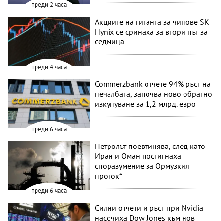
преди 2 часа
Акциите на гиганта за чипове SK
Hynix се сринаха за втори път за
седмица
преди 4 часа
Commerzbank отчете 94% ръст на
печалбата, започва ново обратно
изкупуване за 1,2 млрд. евро
преди 6 часа
Петролът поевтинява, след като
Иран и Оман постигнаха
споразумение за Ормузкия
проток*
преди 6 часа
Силни отчети и ръст при Nvidia
насочиха Dow Jones към нов