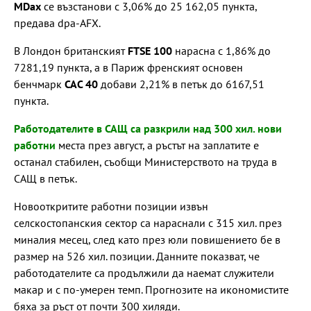
MDax
се възстанови с 3,06% до 25 162,05 пункта,
предава dpa-AFX.
В Лондон британският
FTSE 100
нарасна с 1,86% до
7281,19 пункта, а в Париж френският основен
бенчмарк
CAC 40
добави 2,21% в петък до 6167,51
пункта.
Работодателите в САЩ са разкрили над 300 хил. нови
работни
места през август, а ръстът на заплатите е
останал стабилен, съобщи Министерството на труда в
САЩ в петък.
Новооткритите работни позиции извън
селскостопанския сектор са нараснали с 315 хил. през
миналия месец, след като през юли повишението бе в
размер на 526 хил. позиции. Данните показват, че
работодателите са продължили да наемат служители
макар и с по-умерен темп. Прогнозите на икономистите
бяха за ръст от почти 300 хиляди.