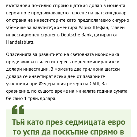
възстанови по-силно спрямо щатския долар в момента
вероятно е продължаващото търсене на щатския долар
от страна на инвеститорите като предполагаемо сигурно
убежище за валутите", коментира Улрих Щефан, главен
инвестиционен стратег в Deutsche Bank, цитиран от
Handelsblatt.
Опасенията за развитието на световната икономика
предизвикват силен интерес към деноминираните в
долари инвестиции. В момента два трилиона щатски
долара се инвестират всеки ден от пазарните
участници при Федералния резерв на САЩ. За
сравнение, по същото време на миналата година сумата
бе само 1 трлн. долара.
Тъй като през седмицата евро
то успя да поскъпне спрямо в