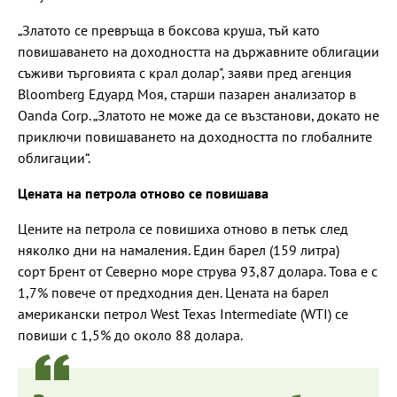
„Златото се превръща в боксова круша, тъй като
повишаването на доходността на държавните облигации
съживи търговията с крал долар", заяви пред агенция
Bloomberg Едуард Моя, старши пазарен анализатор в
Oanda Corp. „Златото не може да се възстанови, докато не
приключи повишаването на доходността по глобалните
облигации“.
Цената на петрола отново се повишава
Цените на петрола се повишиха отново в петък след
няколко дни на намаления. Един барел (159 литра)
сорт Брент от Северно море струва 93,87 долара. Това е с
1,7% повече от предходния ден. Цената на барел
американски петрол West Texas Intermediate (WTI) се
повиши с 1,5% до около 88 долара.