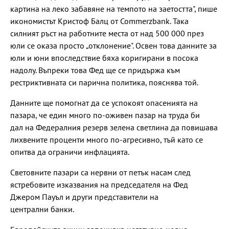
картина на леко забавяне на темпото на заетостта", пише
икономистът Кристоф Балц от Commerzbank. Така
силният ръст на работните места от над 500 000 през
юли се оказа просто „отклонение". Освен това данните за
юли и юни впоследствие бяха коригирани в посока
надолу. Въпреки това Фед ще се придържа към
рестриктивната си парична политика, пояснява той.
Данните ще помогнат да се успокоят опасенията на
пазара, че един много по-оживен пазар на труда би
дал на Федералния резерв зелена светлина да повишава
лихвените проценти много по-агресивно, тъй като се
опитва да ограничи инфлацията.
Световните пазари са нервни от петък насам след
ястребовите изказвания на председателя на Фед
Джером Пауъл и други представители на
централни банки.