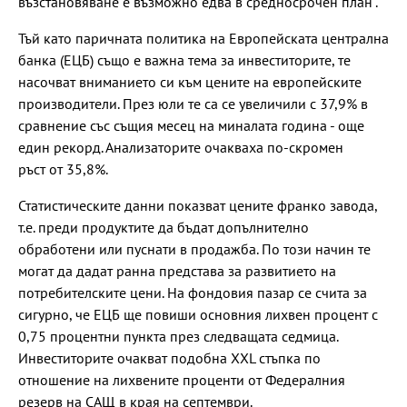
възстановяване е възможно едва в средносрочен план“.
Тъй като паричната политика на Европейската централна
банка (ЕЦБ) също е важна тема за инвеститорите, те
насочват вниманието си към цените на европейските
производители. През юли те са се увеличили с 37,9% в
сравнение със същия месец на миналата година - още
един рекорд. Анализаторите очакваха по-скромен
ръст от 35,8%.
Статистическите данни показват цените франко завода,
т.е. преди продуктите да бъдат допълнително
обработени или пуснати в продажба. По този начин те
могат да дадат ранна представа за развитието на
потребителските цени. На фондовия пазар се счита за
сигурно, че ЕЦБ ще повиши основния лихвен процент с
0,75 процентни пункта през следващата седмица.
Инвеститорите очакват подобна XXL стъпка по
отношение на лихвените проценти от Федералния
резерв на САЩ в края на септември.