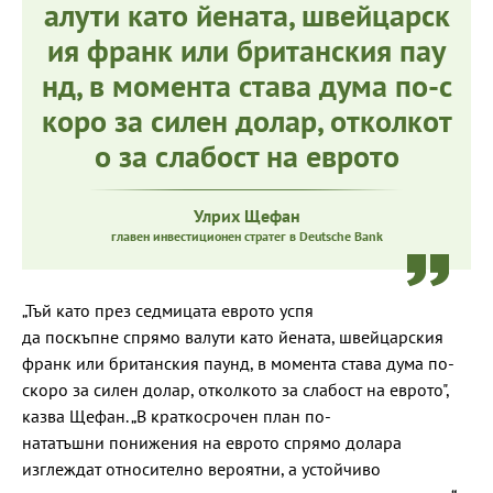
алути като йената, швейцарск
ия франк или британския пау
нд, в момента става дума по-с
коро за силен долар, отколкот
о за слабост на еврото
Улрих Щефан
главен инвестиционен стратег в Deutsche Bank
„Тъй като през седмицата еврото успя
да поскъпне спрямо валути като йената, швейцарския
франк или британския паунд, в момента става дума по-
скоро за силен долар, отколкото за слабост на еврото",
казва Щефан. „В краткосрочен план по-
нататъшни понижения на еврото спрямо долара
изглеждат относително вероятни, а устойчиво