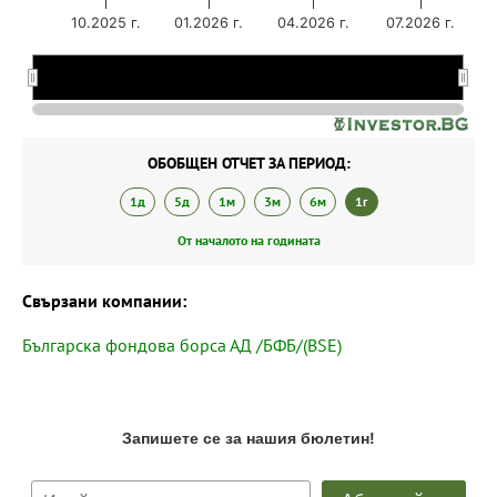
10.2025 г.
01.2026 г.
04.2026 г.
07.2026 г.
09.2025 г.
09.2025 г.
01.2026 г.
01.2026 г.
05.2026 г.
05.2026 г.
ОБОБЩЕН ОТЧЕТ ЗА ПЕРИОД:
1д
5д
1м
3м
6м
1г
От началото на годината
Свързани компании:
Българска фондова борса АД /БФБ/(BSE)