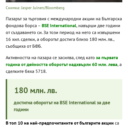
Снимка: Jasper Juinen/Bloomberg
Пазарът за търговия с международни акции на Българска
фондова борса –
BSE International
, навърши две години
от създаването си. За този период на него са извършени
16 хил. сделки, а оборотът достига близо 180 млн. лв.,
съобщиха от БФБ.
Активността на пазара се засилва, след като
за първата
година от дейността оборотът надхвърли 60 млн. лева
, а
сделките бяха 5718.
180 млн. лв.
достигна оборотът на BSE International за две
години
В топ 10 на най-предпочитаните от българите акции
са