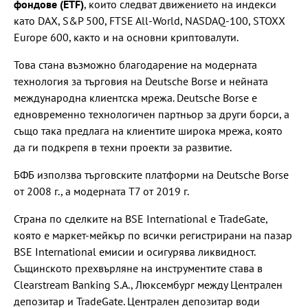
фондове (ETF)
, които следват движението на индекси
като DAX, S&P 500, FTSE All-World, NASDAQ-100, STOXX
Europe 600, както и на основни криптовалути.
Това стана възможно благодарение на модерната
технология за търговия на Deutsche Borse и нейната
международна клиентска мрежа. Deutsche Borse е
едновременно технологичен партньор за други борси, а
също така предлага на клиентите широка мрежа, която
да ги подкрепя в техни проекти за развитие.
БФБ използва търговските платформи на Deutsche Borse
от 2008 г., а модерната T7 от 2019 г.
Страна по сделките на BSE International е TradeGate,
която е маркет-мейкър по всички регистрирани на пазар
BSE International емисии и осигурява ликвидност.
Същинското прехвърляне на инструментите става в
Clearstream Banking S.A., Люксембург между Централен
депозитар и TradeGate. Централен депозитар води