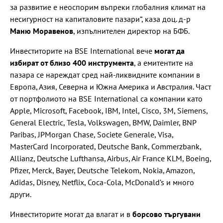
за развитие е неоспорим въпреки глобалния климат на
несигурност на капиталовите пазари“, каза доц. д-р
Маню Моравенов
, изпълнителен директор на БФБ.
Инвеститорите на BSE International вече
могат да
избират от близо 400 инструмента
, а емитентите на
пазара се нареждат сред най-ликвидните компании в
Европа, Азия, Северна и Южна Америка и Австралия. Част
от портфолиото на BSE International са компании като
Apple, Microsoft, Facebook, IBM, Intel, Cisco, 3М, Siemens,
General Electric, Tesla, Volkswagen, BMW, Daimler, BNP
Paribas, JPMorgan Chase, Societe Generale, Visa,
MasterCard Incorporated, Deutsche Bank, Commerzbank,
Allianz, Deutsche Lufthansa, Airbus, Air France KLM, Boeing,
Pfizer, Merck, Bayer, Deutsche Telekom, Nokia, Amazon,
Adidas, Disney, Netflix, Coca-Cola, McDonald’s и много
други.
Инвеститорите могат да влагат и в
борсово търгувани