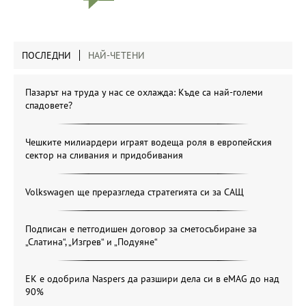
ПОСЛЕДНИ
НАЙ-ЧЕТЕНИ
Пазарът на труда у нас се охлажда: Къде са най-големи
спадовете?
Чешките милиардери играят водеща роля в европейския
сектор на сливания и придобивания
Volkswagen ще преразгледа стратегията си за САЩ
Подписан е петгодишен договор за сметосъбиране за
„Слатина“, „Изгрев“ и „Подуяне“
ЕК е одобрила Naspers да разшири дела си в eMAG до над
90%