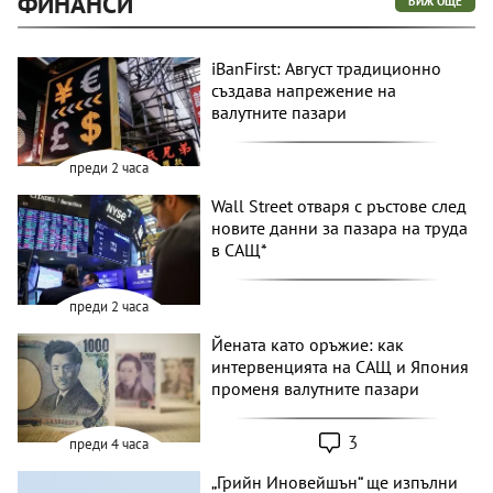
ФИНАНСИ
ВИЖ ОЩЕ
iBanFirst: Август традиционно
създава напрежение на
валутните пазари
преди 2 часа
Wall Street отваря с ръстове след
новите данни за пазара на труда
в САЩ*
преди 2 часа
Йената като оръжие: как
интервенцията на САЩ и Япония
променя валутните пазари
3
преди 4 часа
„Грийн Иновейшън“ ще изпълни