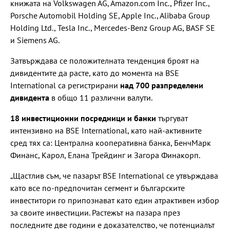
книжата на Volkswagen AG, Amazon.com Inc., Pfizer Inc.,
Porsche Automobil Holding SE, Apple Inc., Alibaba Group
Holding Ltd., Tesla Inc., Mercedes-Benz Group AG, BASF SE
и Siemens AG.
Затвърждава се положителната тенденция броят на
дивидентите да расте, като до момента на BSE
International са регистрирани
над 700 разпределени
дивидента
в общо 11 различни валути.
18 инвестиционни посредници и банки
търгуват
интензивно на BSE International, като най-активните
сред тях са: Централна кооперативна банка, БенчМарк
Финанс, Карол, Елана Трейдинг и Загора Финакорп.
„Щастлив съм, че пазарът BSE International се утвърждава
като все по-предпочитан сегмент и българските
инвеститори го припознават като един атрактивен избор
за своите инвестиции. Растежът на пазара през
последните две години е доказателство, че потенциалът