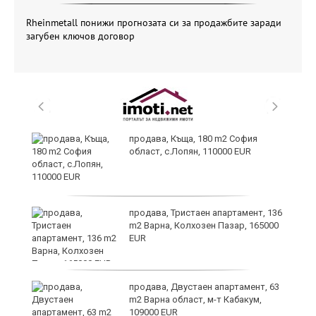
Rheinmetall понижи прогнозата си за продажбите заради
загубен ключов договор
в
продава, Къща, 180 m2 София
област, с.Лопян, 110000 EUR
за
продава, Тристаен апартамент, 136
m2 Варна, Колхозен Пазар, 165000
EUR
те
продава, Двустаен апартамент, 63
m2 Варна област, м-т Кабакум,
109000 EUR