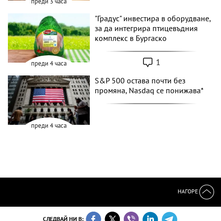
преди 3 часа
"Градус" инвестира в оборудване,
за да интегрира птицевъдния
комплекс в Бургаско
1
преди 4 часа
S&P 500 остава почти без
промяна, Nasdaq се понижава*
преди 4 часа
НАГОРЕ
СЛЕДВАЙ НИ В: