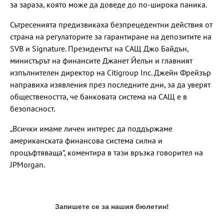
за зараза, която може да доведе до по-широка паника.
Сътресенията предизвикаха безпрецедентни действия от
страна на регулаторите за гарантиране на депозитите на
SVB и Signature. Президентът на САЩ Джо Байдън,
министърът на финансите Джанет Йелън и главният
изпълнителен директор на Citigroup Inc. Джейн Фрейзър
направиха изявления през последните дни, за да уверят
обществеността, че банковата система на САЩ е в
безопасност.
„Всички имаме личен интерес да поддържаме
американската финансова система силна и
процъфтяваща“, коментира в тази връзка говорител на
JPMorgan.