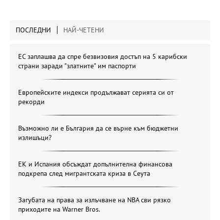
ПОСЛЕДНИ
НАЙ-ЧЕТЕНИ
ЕС заплашва да спре безвизовия достъп на 5 карибски
страни заради "златните" им паспорти
Европейските индекси продължават серията си от
рекорди
Възможно ли е България да се върне към бюджетни
излишъци?
ЕК и Испания обсъждат допълнителна финансова
подкрепа след мигрантската криза в Сеута
Загубата на права за излъчване на NBA сви рязко
приходите на Warner Bros.