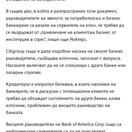
В същия ден, в който е разпространен този документ,
ръководителите на звеното за потребителско и бизнес
банкиране са казали на служители на клон, че трябва да
се въздържат от „привличане на клиентски бизнес от
институция в стрес“, пише още Ройтерс.
Citigroup също е дала подобни насоки на своите бизнес
ръководители, съобщава източник, запознат с въпроса.
Насоките включват да не се спекулира с други банки или
пазарни слухове.
Кредиторът е изпратил бележка, в която напомня на
банкерите, че в дискусии с потенциални клиенти не
трябва да обсъждат състоянието на други банки, казва
източник, приближен до висшето ръководство на
банката.
Висшите ръководители на Bank of America Corp също са
информирали служителите си да не преследват