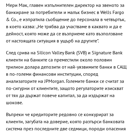
Мери Мак, главен изпълнителен директор на звеното за
банкиране за потребители и малък бизнес в Wells Fargo
& Co., е изпратила съобщение до персонала в четвъртък,
в което казва: „Не трябва да участваме в каквато и да е
дейност, която може да се възприеме като възползване
от настоящата ситуация в ущърб на другите“.
След срива на Silicon Valley Bank (SVB) и Signature Bank
клиенти на банките са преместили около половин
трилион долара депозити от най-уязвимите банки в САЩ
в по-големи финансови институции, според
анализаторите на JPMorgan. Големите банки се считат за
по-сигурни от клиентите, защото регулаторите изискват
от тях да държат повече капитал, за да издържат на
шокове.
Въпреки че кредиторите редовно се конкурират за
клиенти, загубата на доверие, която разтърси банковата
система през последните две седмици, породи опасения