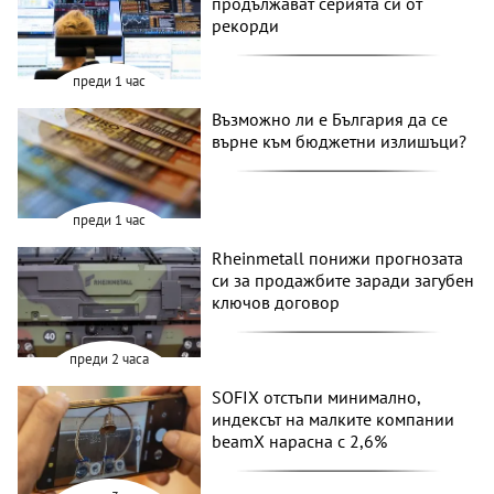
продължават серията си от
рекорди
преди 1 час
Възможно ли е България да се
върне към бюджетни излишъци?
преди 1 час
Rheinmetall понижи прогнозата
си за продажбите заради загубен
ключов договор
преди 2 часа
SOFIX отстъпи минимално,
индексът на малките компании
beamX нарасна с 2,6%