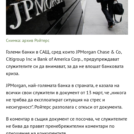
Снимка: архив Ройтерс
Големи банки в САЩ, сред които JPMorgan Chase & Co,
Citigroup Inc и Bank of America Corp., предупреждават
служителите си да внимават, за да не влошат банковата
криза.
JPMorgan, най-голямата банка в страната, е казала на
всички свои служители в документ от 13 март, че „никога
не трябва да експлоатират ситуация на стрес и
несигурност“. Ройтерс разполага с откъси от документа.
В коментар в същия документ се посочва, че служителите
не бива да правят пренебрежителни коментари по
отношение на конкурентите.