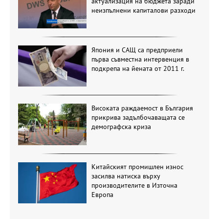
актуализация на бюджета заради
неизпълнени капиталови разходи
Япония и САЩ са предприели
първа съвместна интервенция в
подкрепа на йената от 2011 г.
Високата раждаемост в България
прикрива задълбочаващата се
демографска криза
Китайският промишлен износ
засилва натиска върху
производителите в Източна
Европа