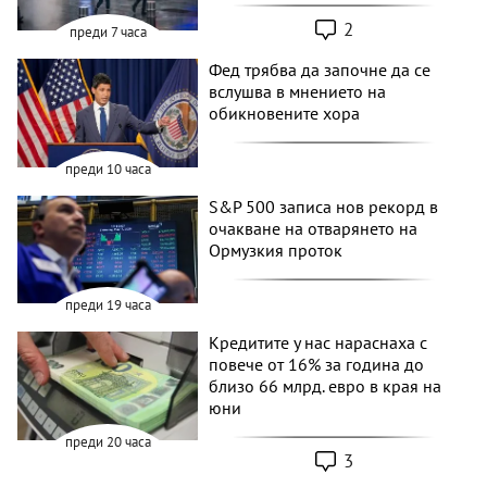
2
преди 7 часа
Фед трябва да започне да се
вслушва в мнението на
обикновените хора
преди 10 часа
S&P 500 записа нов рекорд в
очакване на отварянето на
Ормузкия проток
преди 19 часа
Кредитите у нас нараснаха с
повече от 16% за година до
близо 66 млрд. евро в края на
юни
преди 20 часа
3