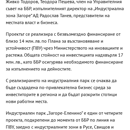
Живко Тодоров, Теодора Пешева, член на Управителния
съвет на ББР, изпълнителният директор на „Индустриална
зона Загоре“ АД Радослав Танев, представители на
местната власт и бизнеса.
Проектът се реализира с безвъзмездно финансиране от
близо 14 млн. лв. по Плана за възстановяване и
устойчивост (ПВУ) чрез Министерството на иновациите и
растежа. Общата стойност на инвестицията надхвърля 17
млн. лв., като ББР осигурява необходимото финансиране
за изпълнението на дейностите.
С реализирането на индустриалния парк се очаква да
бъде създадена по-привлекателна бизнес среда за
инвеститорите в региона и да бъдат разкрити стотици
нови работни места.
Индустриален парк „Загоре-Еленино“ е един от четирите
проекта, подкрепени до момента от ББР по линия на
ПВУ, заедно с индустриалните зони в Русе, Свищов и