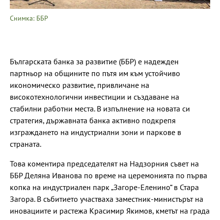
Снимка: ББР
Българската банка за развитие (ББР) е надежден
партньор на общините по пътя им към устойчиво
икономическо развитие, привличане на
високотехнологични инвестиции и създаване на
стабилни работни места. В изпълнение на новата си
стратегия, държавната банка активно подкрепя
изграждането на индустриални зони и паркове в
страната.
Това коментира председателят на Надзорния съвет на
ББР Деляна Иванова по време на церемонията по първа
копка на индустриален парк „Загоре-Еленино“ в Стара
Загора. В събитието участваха заместник-министърът на
иновациите и растежа Красимир Якимов, кметът на града