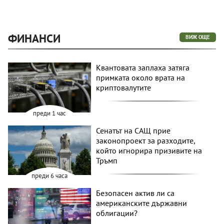
ФИНАНСИ
ВИЖ ОЩЕ
Квантовата заплаха затяга
примката около врата на
криптовалутите
преди 1 час
Сенатът на САЩ прие
законопроект за разходите,
който игнорира призивите на
Тръмп
преди 6 часа
Безопасен актив ли са
американските държавни
облигации?