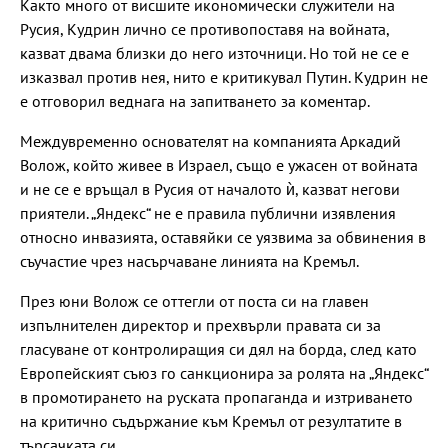
Както много от висшите икономически служители на
Русия, Кудрин лично се противопоставя на войната,
казват двама близки до него източници. Но той не се е
изказвал против нея, нито е критикувал Путин. Кудрин не
е отговорил веднага на запитването за коментар.
Междувременно основателят на компанията Аркадий
Волож, който живее в Израел, също е ужасен от войната
и не се е връщал в Русия от началото ѝ, казват негови
приятели. „Яндекс“ не е правила публични изявления
относно инвазията, оставяйки се уязвима за обвинения в
съучастие чрез насърчаване линията на Кремъл.
През юни Волож се оттегли от поста си на главен
изпълнителен директор и прехвърли правата си за
гласуване от контролиращия си дял на борда, след като
Европейският съюз го санкционира за ролята на „Яндекс“
в промотирането на руската пропаганда и изтриването
на критично съдържание към Кремъл от резултатите в
търсачката си.