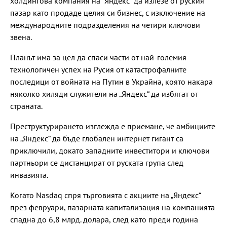
холдингова компания на "Яндекс" да излезе от руския
пазар като продаде целия си бизнес, с изключение на
международните подразделения на четири ключови
звена.
Планът има за цел да спаси части от най-големия
технологичен успех на Русия от катастрофалните
последици от войната на Путин в Украйна, която накара
няколко хиляди служители на „Яндекс“ да избягат от
страната.
Преструктурирането изглежда е приемане, че амбициите
на „Яндекс“ да бъде глобален интернет гигант са
приключили, докато западните инвеститори и ключови
партньори се дистанцират от руската група след
инвазията.
Когато Nasdaq спря търговията с акциите на „Яндекс“
през февруари, пазарната капитализация на компанията
спадна до 6,8 млрд. долара, след като преди година