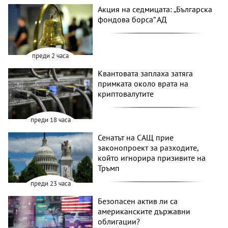
Акция на седмицата: „Българска
фондова борса“ АД
преди 2 часа
Квантовата заплаха затяга
примката около врата на
криптовалутите
преди 18 часа
Сенатът на САЩ прие
законопроект за разходите,
който игнорира призивите на
Тръмп
преди 23 часа
Безопасен актив ли са
американските държавни
облигации?