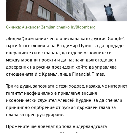
Снимка: Alexander Zemlianichenko Jr./Bloomberg
„Яндекс“, компания често описвана като „руския Google”,
търси благословията на Владимир Путин, за да продаде
операциите си в страната, да отдели основните си
международни проекти и да назначи дългогодишен
довереник на руския президент, който да управлява
отношенията ѝ с Кремъл, пише Financial Times.
Трима души, запознати с тези ходове, казаха, че интернет
гигантът неофициално е привлякъл висшия
икономически служител Алексей Курдин, за да спечели
принципно одобрение от руския държавен глава за
плана за преструктуриране.
Промените ще доведат до това нидерландската