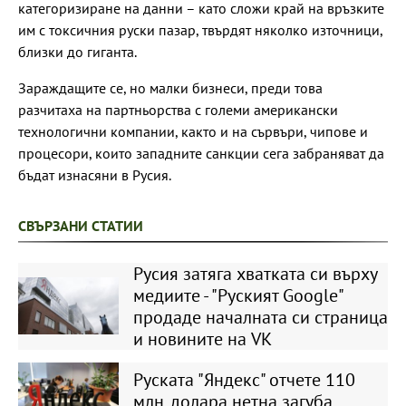
категоризиране на данни – като сложи край на връзките
им с токсичния руски пазар, твърдят няколко източници,
близки до гиганта.
Зараждащите се, но малки бизнеси, преди това
разчитаха на партньорства с големи американски
технологични компании, както и на сървъри, чипове и
процесори, които западните санкции сега забраняват да
бъдат изнасяни в Русия.
СВЪРЗАНИ СТАТИИ
Русия затяга хватката си върху
медиите - "Руският Google"
продаде началната си страница
и новините на VK
Руската "Яндекс" отчете 110
млн. долара нетна загуба