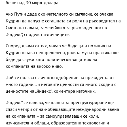
беше над 30 млрд. долара.
Ако Путин даде окончателното си съгласие, се очаква
Кудрин да напусне сегашната си роля на ръководител на
Сметната палата, заменяйки я за ръководен пост в
„Яндекс“, споделят източниците.
Според двама от тях, макар че бъдещата позиция на
Кудрин остава неопределена, ролята му на практика ще
бъде да служи като политически защитник на
компанията на високо ниво.
„Той се ползва с личното одобрение на президента от
много години... и неговите ценности са много сходни с
ценностите на „Яндекс“, коментира източник.
„Яндекс“ се надява, че планът за преструктуриране ще
спаси четири от най-обещаващите международни звена
на компанията – за самоуправляващи се коли,
изчислителни облаци, образователни технологии и