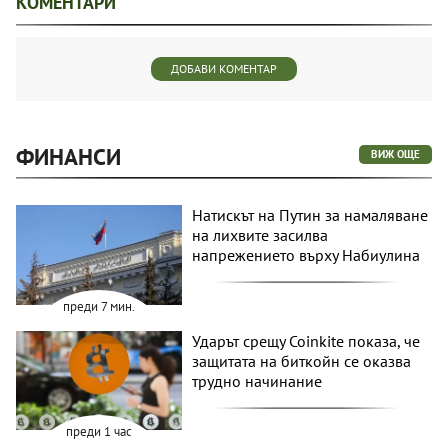
КОМЕНТАРИ
ДОБАВИ КОМЕНТАР
ФИНАНСИ
ВИЖ ОЩЕ
Натискът на Путин за намаляване
на лихвите засилва
напрежението върху Набиулина
преди 7 мин.
Ударът срещу Coinkite показа, че
защитата на биткойн се оказва
трудно начинание
преди 1 час