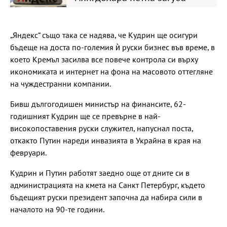
„Яндекс“ също така се надява, че Кудрин ще осигури
бъдеще на доста по-големия ѝ руски бизнес във време, в
което Кремъл засилва все повече контрола си върху
икономиката и интернет на фона на масовото оттегляне
на чуждестранни компании.
Бивш дългогодишен министър на финансите, 62-
годишният Кудрин ще се превърне в най-
високопоставения руски служител, напуснал поста,
откакто Путин нареди инвазията в Украйна в края на
февруари.
Кудрин и Путин работят заедно още от дните си в
администрацията на кмета на Санкт Петербург, където
бъдещият руски президент започна да набира сили в
началото на 90-те години.