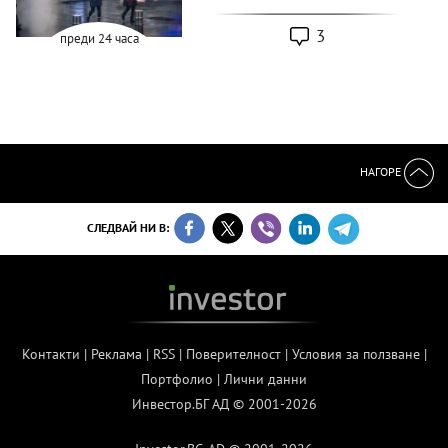
3
преди 24 часа
НАГОРЕ
СЛЕДВАЙ НИ В:
Контакти
|
Реклама
|
RSS
|
Поверителност
|
Условия за ползване
|
Портфолио
|
Лични данни
Инвестор.БГ АД © 2001-2026