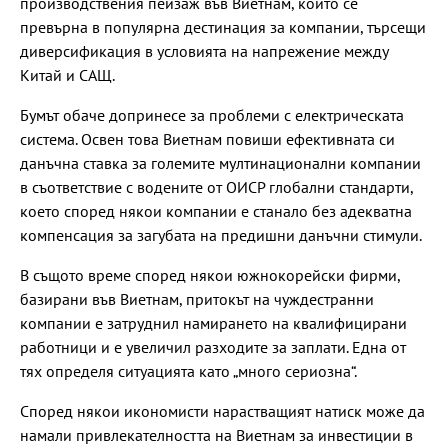
производствения пейзаж във Виетнам, който се
превърна в популярна дестинация за компании, търсещи
диверсификация в условията на напрежение между
Китай и САЩ.
Бумът обаче допринесе за проблеми с електрическата
система. Освен това Виетнам повиши ефективната си
данъчна ставка за големите мултинационални компании
в съответствие с водените от ОИСР глобални стандарти,
което според някои компании е станало без адекватна
компенсация за загубата на предишни данъчни стимули.
В същото време според някои южнокорейски фирми,
базирани във Виетнам, притокът на чуждестранни
компании е затруднил намирането на квалифицирани
работници и е увеличил разходите за заплати. Една от
тях определя ситуацията като „много сериозна“.
Според някои икономисти нарастващият натиск може да
намали привлекателността на Виетнам за инвестиции в