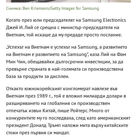
Снимка: Ben Kriemann/Getty Images for Samsung
Когато през юли председателят на Samsung Electronics
Джей И. Лий се срещна с министър-председателя на
Виетнам, той искаше да му предаде просто послание.
„Успехът на Виетнам е успехът на Samsung, а развитието
на Виетнам е развитието на Samsung“, каза Лий на Фам
Мин Чин, обещавайки дългосрочни инвестиции, за да
превърне страната в най-голямата си производствена
база за продукти за дисплеи.
Откакто южнокорейският конгломерат навлезе във
Виетнам през 1989 г., той е вложил милиарди долари в
разширяването на глобалния си производствен
отпечатък извън Китай, пише Ройтерс. Много от
конкурентите му го последваха, след като американският
президент Доналд Тръмп наложи мита върху китайските
стоки през първия си мандат.