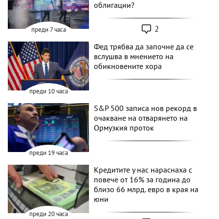
облигации?
2
преди 7 часа
Фед трябва да започне да се
вслушва в мнението на
обикновените хора
преди 10 часа
S&P 500 записа нов рекорд в
очакване на отварянето на
Ормузкия проток
преди 19 часа
Кредитите у нас нараснаха с
повече от 16% за година до
близо 66 млрд. евро в края на
юни
преди 20 часа