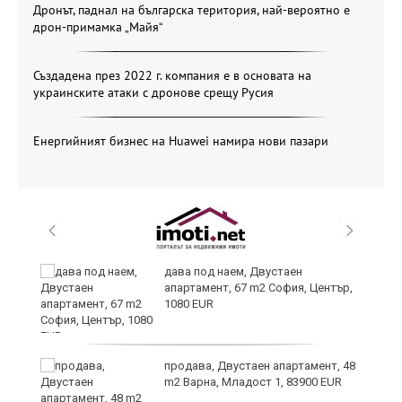
Дронът, паднал на българска територия, най-вероятно е
дрон-примамка „Майя“
Създадена през 2022 г. компания е в основата на
украинските атаки с дронове срещу Русия
Енергийният бизнес на Huawei намира нови пазари
те
дава под наем, Двустаен
апартамент, 67 m2 София, Център,
1080 EUR
ли
продава, Двустаен апартамент, 48
m2 Варна, Младост 1, 83900 EUR