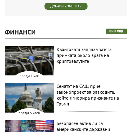
ДОБАВИ КОМЕНТАР
ФИНАНСИ
ВИЖ ОЩЕ
Квантовата заплаха затяга
примката около врата на
криптовалутите
преди 1 час
Сенатът на САЩ прие
законопроект за разходите,
който игнорира призивите на
Тръмп
преди 6 часа
Безопасен актив ли са
американските държавни