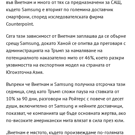
във Виетнам и много от тях са предназначени за САЩ,
където Samsung е вторият по големина доставчик
смартфони, според изследователската фирма
Counterpoint.
Сега тази зависимост от Виетнам заплашва да се обърне
срещу Samsung, докато Ханой се опитва да преговаря с
администрацията на Тръмп за намаляване на
потенциалното наказателно мито от 46%, което разкри
уязвимостта на експортния модел на страната от
Югоизточна Азия.
Въпреки че Виетнам и Samsung получиха отсрочка тази
седмица, след като Тръмп сложи пауза на ставката от
10% за 90 дни, разговори на Ройтерс с повече от десет
души, включително от Samsung и нейните доставчици,
показват, че компанията ще бъде основната жертва, ако
по-високите американски мита влязат в сила през юли.
„Виетнам е мястото, където произвеждаме по-голямата