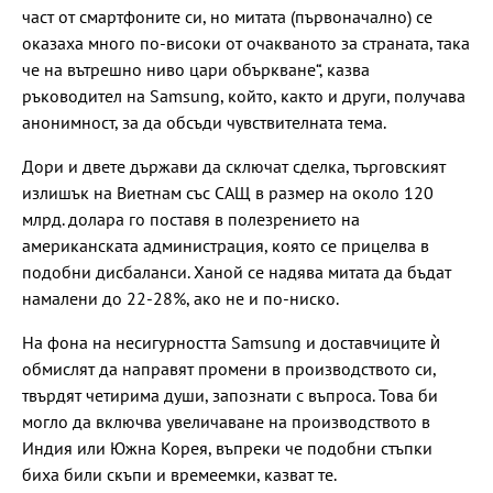
част от смартфоните си, но митата (първоначално) се
оказаха много по-високи от очакваното за страната, така
че на вътрешно ниво цари объркване“, казва
ръководител на Samsung, който, както и други, получава
анонимност, за да обсъди чувствителната тема.
Дори и двете държави да сключат сделка, търговският
излишък на Виетнам със САЩ в размер на около 120
млрд. долара го поставя в полезрението на
американската администрация, която се прицелва в
подобни дисбаланси. Ханой се надява митата да бъдат
намалени до 22-28%, ако не и по-ниско.
На фона на несигурността Samsung и доставчиците ѝ
обмислят да направят промени в производството си,
твърдят четирима души, запознати с въпроса. Това би
могло да включва увеличаване на производството в
Индия или Южна Корея, въпреки че подобни стъпки
биха били скъпи и времеемки, казват те.