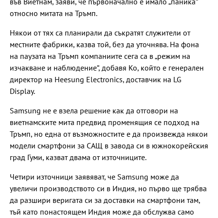
във Виетнам, заяви, че първоначално е имало „паника“
относно митата на Тръмп.
Някои от тях са планирали да съкратят служители от
местните фабрики, казва той, без да уточнява. На фона
на паузата на Тръмп компаниите сега са в „режим на
изчакване и наблюдение“, добавя Ко, който е генерален
директор на Heesung Electronics, доставчик на LG
Display.
Samsung не е взела решение как да отговори на
виетнамските мита предвид променящия се подход на
Тръмп, но една от възможностите е да произвежда някои
модели смартфони за САЩ в завода си в южнокорейския
град Гуми, казват двама от източниците.
Четири източници заявяват, че Samsung може да
увеличи производството си в Индия, но първо ще трябва
да разшири веригата си за доставки на смартфони там,
тъй като понастоящем Индия може да обслужва само