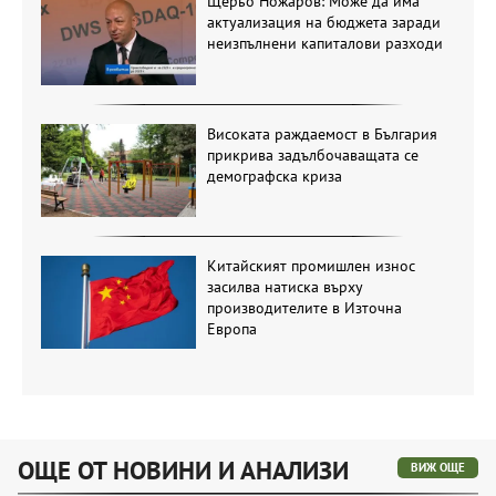
Щерьо Ножаров: Може да има
актуализация на бюджета заради
неизпълнени капиталови разходи
Високата раждаемост в България
прикрива задълбочаващата се
демографска криза
Китайският промишлен износ
засилва натиска върху
производителите в Източна
Европа
ОЩЕ ОТ НОВИНИ И АНАЛИЗИ
ВИЖ ОЩЕ