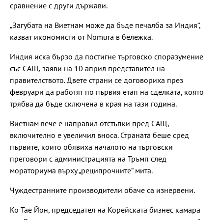
сравнение с други държави.
„Загубата на Виетнам може да бъде печалба за Индия“,
казват икономисти от Nomura в бележка.
Индия иска бързо да постигне търговско споразумение
със САЩ, заяви на 10 април представител на
правителството. Двете страни се договориха през
февруари да работят по първия етап на сделката, която
трябва да бъде сключена в края на тази година.
Виетнам вече е направил отстъпки пред САЩ,
включително е увеличил вноса. Страната беше сред
първите, които обявиха началото на търговски
преговори с администрацията на Тръмп след
мораториума върху „реципрочните“ мита.
Чуждестранните производители обаче са изнервени.
Ко Тае Йон, председател на Корейската бизнес камара