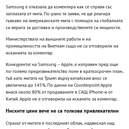
Samsung е отказала да коментира как се справя със
заплахата от мита. По-рано тя заяви, че ще реагира
гъвкаво на американските мита с помощта на глобалната
си верига за доставки и производствените си мощности.
Министерствата на външните работи и на
промишлеността на Виетнам също не са отговорили на
исканията за коментар.
Конкурентът на Samsung – Apple, е изправен пред още
по-голямо предизвикателство поне в краткосрочен план,
тъй като митата на Тръмп върху китайския внос се
увеличиха до 145%. По данни на Counterpoint Apple
внася около 80% от продаваните в САЩ iPhone-и от
Китай. Apple не е отговорила на искането за коментар.
Ниските цени вече не са толкова привлекателни
Страхът от митата е последният облак, надвиснал над