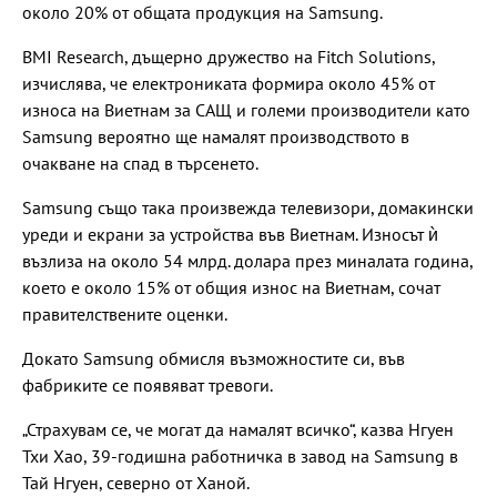
около 20% от общата продукция на Samsung.
BMI Research, дъщерно дружество на Fitch Solutions,
изчислява, че електрониката формира около 45% от
износа на Виетнам за САЩ и големи производители като
Samsung вероятно ще намалят производството в
очакване на спад в търсенето.
Samsung също така произвежда телевизори, домакински
уреди и екрани за устройства във Виетнам. Износът ѝ
възлиза на около 54 млрд. долара през миналата година,
което е около 15% от общия износ на Виетнам, сочат
правителствените оценки.
Докато Samsung обмисля възможностите си, във
фабриките се появяват тревоги.
„Страхувам се, че могат да намалят всичко“, казва Нгуен
Тхи Хао, 39-годишна работничка в завод на Samsung в
Тай Нгуен, северно от Ханой.