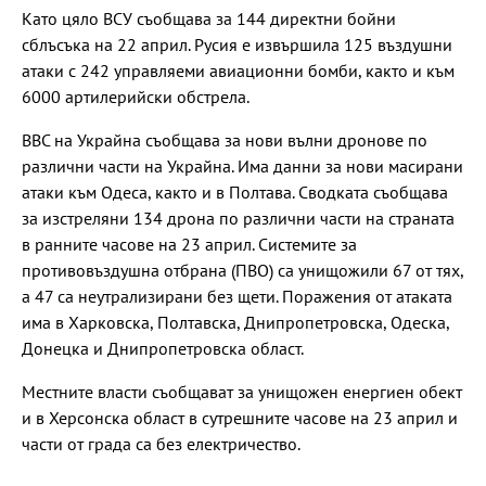
Като цяло ВСУ съобщава за 144 директни бойни
сблъсъка на 22 април. Русия е извършила 125 въздушни
атаки с 242 управляеми авиационни бомби, както и към
6000 артилерийски обстрела.
ВВС на Украйна съобщава за нови вълни дронове по
различни части на Украйна. Има данни за нови масирани
атаки към Одеса, както и в Полтава. Сводката съобщава
за изстреляни 134 дрона по различни части на страната
в ранните часове на 23 април. Системите за
противовъздушна отбрана (ПВО) са унищожили 67 от тях,
а 47 са неутрализирани без щети. Поражения от атаката
има в Харковска, Полтавска, Днипропетровска, Одеска,
Донецка и Днипропетровска област.
Местните власти съобщават за унищожен енергиен обект
и в Херсонска област в сутрешните часове на 23 април и
части от града са без електричество.