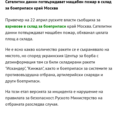
Сателитни данни потвърждават мащабен пожар в склад
за боеприпаси край Москва
Привечер на 22 април руските власти съобщиха за
взривове в склад за боеприпаси
край Москва. Сателитни
данни потвърждават мащабен пожар, обхванал цялата
площ а склада.
Не е ясно какво количество ракети се е съхранявало на
мястото, но според украинския Център за борба с
дезинформация там са били складирани ракети
"Искандер", "Кинжал", както и боеприпаси за системите за
противовъздушна отбрана, артилерийски снаряди и
други боеприпаси.
На този етап версията за инцидента е нарушение на
правилата за безопасност. Руското Министерство на
отбраната разследва случая.