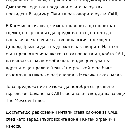
Дмитриев - един от представителите на руския
президент Владимир Путин в разговорите му със САЩ.
В Кремъл не очакват, че могат наистина да постигнат
сделка, но ще опитат да предложат нещо, което да
направи впечатление на американския президент
Доналд Тръмп и да го задържи в разговорите. На този
етап предложенията включват основно титан, който САЩ
да използват за автомобилната индустрия, уран за
ядрените централи и "тежък" петрол, който да бъде
използван в няколко рафинерии в Мексиканския залив.
Това предложение не може да подобри съществено
търговския баланс на САЩ с останалия свят, допълва още
The Moscow Times.
Достъпът до редкоземни метали става ключов за САЩ,
след като заради търговските войни Китай ограничи
износа.