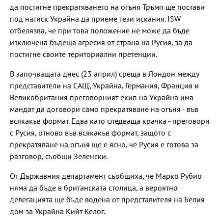
да постигне прекратяването на огъня Тръмп ще постави
под натиск Украйна да приеме тези искания. ISW
отбелязва, че при това положение не може да бъде
изключена бъдеща агресия от страна на Русия, за да
постигне своите териториални претенции.
В започващата днес (23 април) среща в Лондон между
представители на САЩ, Украйна, Германия, Франция и
Великобритания преговорният екип на Украйна има
мандат да договори само прекратяване на огъня - във
всякакъв формат. Едва като следваща крачка - преговори
с Русия, отново във всякакъв формат, защото с
прекратяване на огъня ще е ясно, че Русия е готова за
разговор, съобщи Зеленски.
От Държавния департамент съобщиха, че Марко Рубио
няма да бъде в британската столица, а вероятно
делегацията ще бъде водена от представителя на Белия
дом за Украйна Кийт Келог.