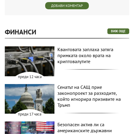
ДОБАВИ КОМЕНТАР
ФИНАНСИ
ВИЖ ОЩЕ
Квантовата заплаха затяга
примката около врата на
криптовалутите
преди 12 часа
Сенатът на САЩ прие
законопроект за разходите,
който игнорира призивите на
Тръмп
преди 17 часа
Безопасен актив ли са
американските държавни