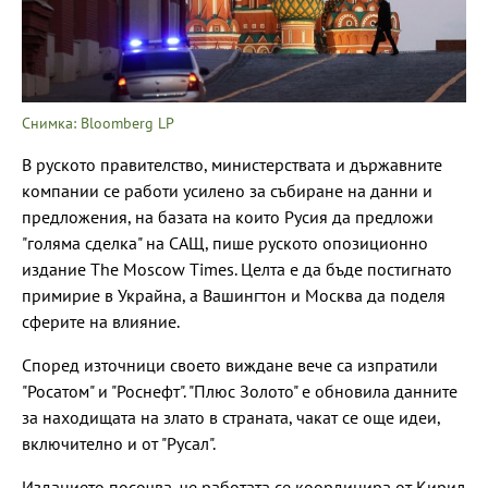
Снимка: Bloomberg LP
В руското правителство, министерствата и държавните
компании се работи усилено за събиране на данни и
предложения, на базата на които Русия да предложи
"голяма сделка" на САЩ, пише руското опозиционно
издание The Moscow Times. Целта е да бъде постигнато
примирие в Украйна, а Вашингтон и Москва да поделя
сферите на влияние.
Според източници своето виждане вече са изпратили
"Росатом" и "Роснефт". "Плюс Золото" е обновила данните
за находищата на злато в страната, чакат се още идеи,
включително и от "Русал".
Изданието посочва, че работата се координира от Кирил