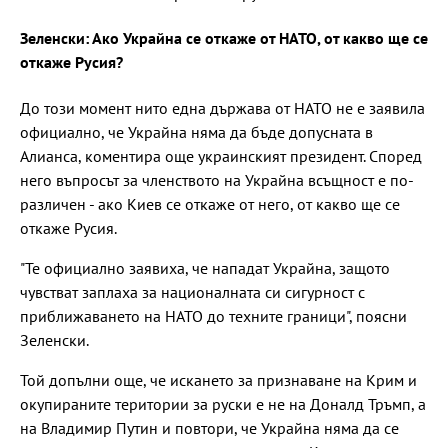
Зеленски: Ако Украйна се откаже от НАТО, от какво ще се
откаже Русия?
До този момент нито една държава от НАТО не е заявила
официално, че Украйна няма да бъде допусната в
Алианса, коментира още украинският президент. Според
него въпросът за членството на Украйна всъщност е по-
различен - ако Киев се откаже от него, от какво ще се
откаже Русия.
"Те официално заявиха, че нападат Украйна, защото
чувстват заплаха за националната си сигурност с
приближаването на НАТО до техните граници", поясни
Зеленски.
Той допълни още, че искането за признаване на Крим и
окупираните територии за руски е не на Доналд Тръмп, а
на Владимир Путин и повтори, че Украйна няма да се