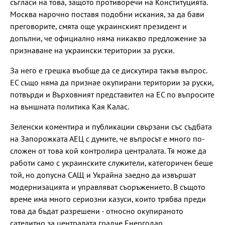
съгласи на това, защото противоречи на Конституцията.
Москва нарочно поставя подобни искания, за да бави
преговорите, смята още украинският президент и
допълни, че официално няма никакво предложение за
признаване на украински територии за руски.
За него е грешка въобще да се дискутира такъв въпрос.
ЕС също няма да признае окупирани територии за руски,
потвърди и Върховният представител на ЕС по въпросите
на външната политика Кая Калас.
Зеленски коментира и публикации свързани със съдбата
на Запорожката АЕЦ с думите, че въпросът е много по-
сложен от това кой контролира централата. Тя може да
работи само с украинските служители, категоричен беше
той, но допусна САЩ и Украйна заедно да извършат
модернизацията и управляват съоръжението. В същото
време има много сериозни казуси, които трябва преди
това да бъдат разрешени - относно окупираното
сателитно за централата градче Енергодар,