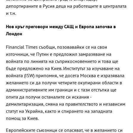
депортираните в Русия деца на работещите в централата
и т.н.
Нов кръг преговори между САЩ и Европа започва в
Лондон
Financial Times съобщи, позовавайки се на свои
източници, че Путин е предложил замразяване на
войната по линията на съприкосновението и това ще
бъде предложено на Киев. Институтът за изучаване на
войната (ISW) припомня, че досега Москва е изразявала
желанието си да получи четирите окупирани области в
административните им граници и с тази отстъпка ще
опита да получи останалите си искания -
демилитаризация, смяна на правителството и независим
статут на Украйна, както и спирането на западната
помощ за Киев.
Европейските съюзници се опасяват, че в желанието си