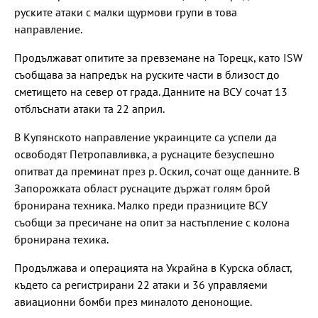
руските атаки с малки щурмови групи в това
направление.
Продължават опитите за превземане на Торецк, като ISW
съобщава за напредък на руските части в близост до
сметището на север от града. Данните на ВСУ сочат 13
отблъснати атаки та 22 април.
В Купянското направление украинците са успели да
освободят Петропавливка, а руснаците безуспешно
опитват да преминат през р. Оскил, сочат още данните. В
Запорожката област руснаците държат голям брой
бронирана техника. Малко преди празниците ВСУ
съобщи за пресичане на опит за настъпление с колона
бронирана техика.
Продължава и операцията на Украйна в Курска област,
където са регистрирани 22 атаки и 36 управляеми
авиационни бомби през миналото денонощие.