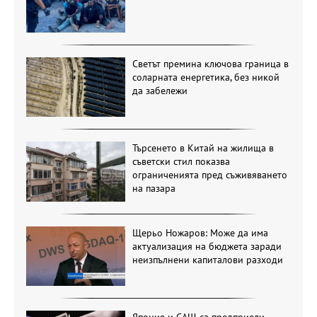
Светът премина ключова граница в
соларната енергетика, без никой
да забележи
Търсенето в Китай на жилища в
съветски стил показва
ограниченията пред съживяването
на пазара
Щерьо Ножаров: Може да има
актуализация на бюджета заради
неизпълнени капиталови разходи
Япония и САЩ са предприели