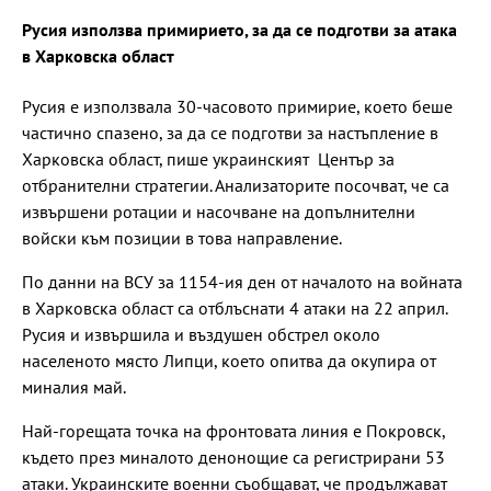
Русия използва примирието, за да се подготви за атака
в Харковска област
Русия е използвала 30-часовото примирие, което беше
частично спазено, за да се подготви за настъпление в
Харковска област, пише украинският Център за
отбранителни стратегии. Анализаторите посочват, че са
извършени ротации и насочване на допълнителни
войски към позиции в това направление.
По данни на ВСУ за 1154-ия ден от началото на войната
в Харковска област са отблъснати 4 атаки на 22 април.
Русия и извършила и въздушен обстрел около
населеното място Липци, което опитва да окупира от
миналия май.
Най-горещата точка на фронтовата линия е Покровск,
където през миналото денонощие са регистрирани 53
атаки. Украинските военни съобщават, че продължават