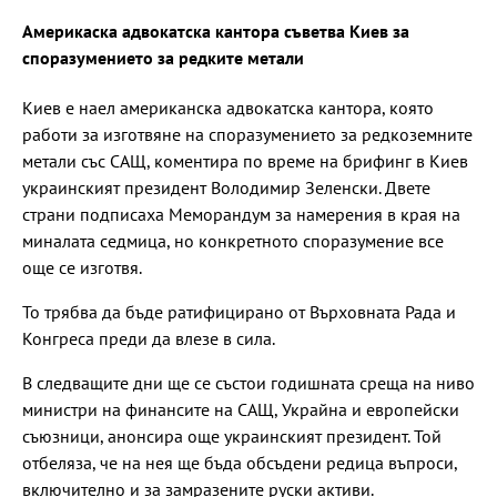
Америкаска адвокатска кантора съветва Киев за
споразумението за редките метали
Киев е наел американска адвокатска кантора, която
работи за изготвяне на споразумението за редкоземните
метали със САЩ, коментира по време на брифинг в Киев
украинският президент Володимир Зеленски. Двете
страни подписаха Меморандум за намерения в края на
миналата седмица, но конкретното споразумение все
още се изготвя.
То трябва да бъде ратифицирано от Върховната Рада и
Конгреса преди да влезе в сила.
В следващите дни ще се състои годишната среща на ниво
министри на финансите на САЩ, Украйна и европейски
съюзници, анонсира още украинският президент. Той
отбеляза, че на нея ще бъда обсъдени редица въпроси,
включително и за замразените руски активи.