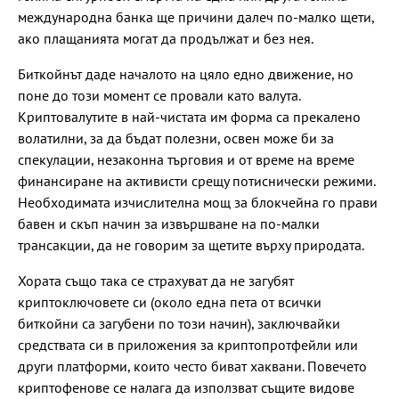
международна банка ще причини далеч по-малко щети,
ако плащанията могат да продължат и без нея.
Биткойнът даде началото на цяло едно движение, но
поне до този момент се провали като валута.
Криптовалутите в най-чистата им форма са прекалено
волатилни, за да бъдат полезни, освен може би за
спекулации, незаконна търговия и от време на време
финансиране на активисти срещу потиснически режими.
Необходимата изчислителна мощ за блокчейна го прави
бавен и скъп начин за извършване на по-малки
трансакции, да не говорим за щетите върху природата.
Хората също така се страхуват да не загубят
криптоключовете си (около една пета от всички
биткойни са загубени по този начин), заключвайки
средствата си в приложения за криптопротфейли или
други платформи, които често биват хаквани. Повечето
криптофенове се налага да използват същите видове