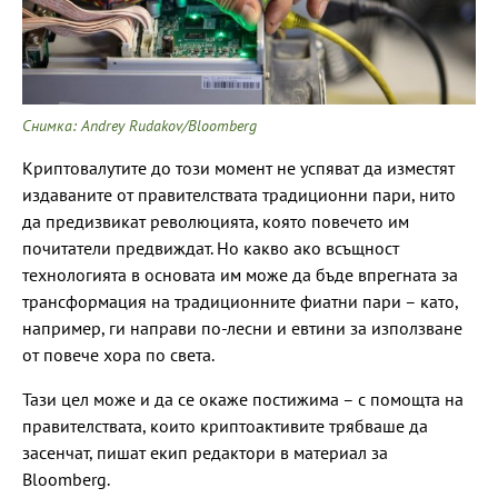
Снимка: Andrey Rudakov/Bloomberg
Криптовалутите до този момент не успяват да изместят
издаваните от правителствата традиционни пари, нито
да предизвикат революцията, която повечето им
почитатели предвиждат. Но какво ако всъщност
технологията в основата им може да бъде впрегната за
трансформация на традиционните фиатни пари – като,
например, ги направи по-лесни и евтини за използване
от повече хора по света.
Тази цел може и да се окаже постижима – с помощта на
правителствата, които криптоактивите трябваше да
засенчат, пишат екип редактори в материал за
Bloomberg.