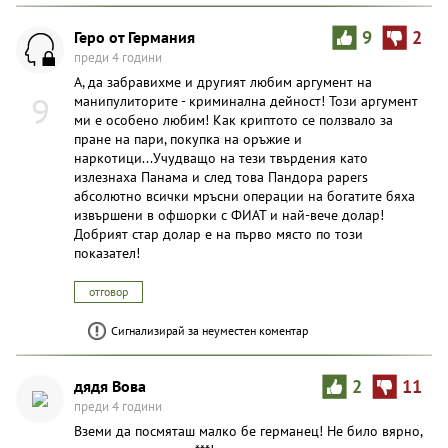
Геро от Германия
9
2
преди 4 години
А, да забравихме и другият любим аргумент на
9
манипулиторите - криминална дейност! Този аргумент
ми е особено любим! Как криптото се ползвало за
пране на пари, покупка на оръжие и
наркотици...Учудващо на тези твърдения като
излезнаха Панама и след това Пандора papers
абсолютно всички мръсни операции на богатите бяха
извършени в офшорки с ФИАТ и най-вече долар!
Добрият стар долар е на първо място по този
показател!
отговор
Сигнализирай за неуместен коментар
дядя Вова
2
11
преди 4 години
Вземи да посмяташ малко бе германец! Не било вярно,