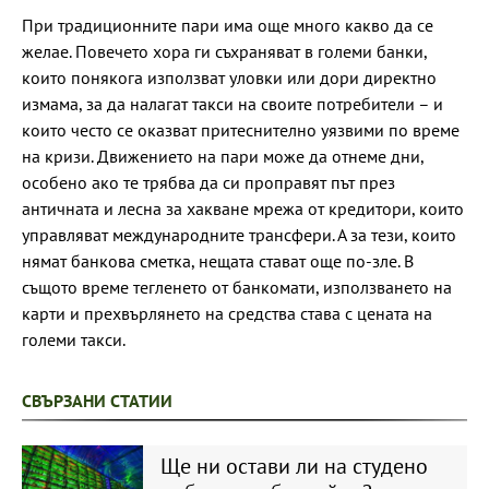
При традиционните пари има още много какво да се
желае. Повечето хора ги съхраняват в големи банки,
които понякога използват уловки или дори директно
измама, за да налагат такси на своите потребители – и
които често се оказват притеснително уязвими по време
на кризи. Движението на пари може да отнеме дни,
особено ако те трябва да си проправят път през
античната и лесна за хакване мрежа от кредитори, които
управляват международните трансфери. А за тези, които
нямат банкова сметка, нещата стават още по-зле. В
същото време тегленето от банкомати, използването на
карти и прехвърлянето на средства става с цената на
големи такси.
СВЪРЗАНИ СТАТИИ
Ще ни остави ли на студено