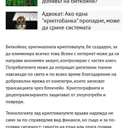
добивът на биткойни?
Адвокат: Ако една
"криптобанка" пропадне, може
да срине системата
Биткойнът, оригиналната криптовалута, бе създаден, за
да елиминира всичко това. Всеки с интернет може да си
направи анонимен акаунт, контролиран с частен ключ.
Потребителите може да изпращат дигитални токени
навсякъде по света и по всяко време благодарение на
доброволна мрежа от компютри, които записват
трансакцията чрез блокчейн. Криптографията и
децентрализирането защитават от злоупотреби и
повреди.
Технологията зад криптовалутите вдъхва надежда не
само за по-справедлив вид финанси, но също и за по-
голяма сигурност: смъртта на една или друга голяма