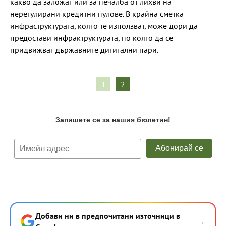
какво да заложат или за печалба от лихви на
нерегулирани кредитни пулове. В крайна сметка
инфраструктурата, която те използват, може дори да
предостави инфрактруктурата, по която да се
придвижват държавните дигитални пари.
1
2
Добави ни в предпочитани източници в
→