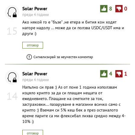
Solar Power
8
0
преди 4 години
Ако някой го е "бъзе" ,че етера и бития кон ходят
15
нагоре надолу ... може да си ползва USDC/USDT има и
други :)
отговор
Сигнализирай за неуместен коментар
Solar Power
4
1
преди 4 години
Напълно си прав :) Аз от поне 1 година използвам
14
изцяло крипто за да си плащам нещата от
ежедневието. Плащане на сметките за ток,
застраховки... пазаруване в магазини всичко само с
крипто :) Вземам си 5% кеш бек а през останалото
време парите са ми флексибал лихва средно между 4-
10% :)
отговор