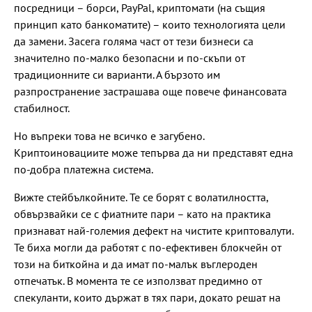
посредници – борси, PayPal, криптомати (на същия
принцип като банкоматите) – които технологията цели
да замени. Засега голяма част от тези бизнеси са
значително по-малко безопасни и по-скъпи от
традиционните си варианти. А бързото им
разпространение застрашава още повече финансовата
стабилност.
Но въпреки това не всичко е загубено.
Криптоиновациите може тепърва да ни представят една
по-добра платежна система.
Вижте стейбълкойните. Те се борят с волатилността,
обвързвайки се с фиатните пари – като на практика
признават най-големия дефект на чистите криптовалути.
Те биха могли да работят с по-ефективен блокчейн от
този на биткойна и да имат по-малък въглероден
отпечатък. В момента те се използват предимно от
спекуланти, които държат в тях пари, докато решат на