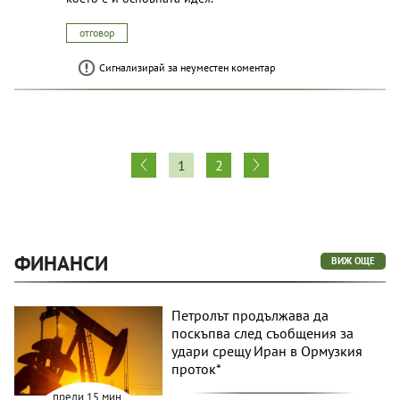
отговор
Сигнализирай за неуместен коментар
1
2
ФИНАНСИ
ВИЖ ОЩЕ
Петролът продължава да
поскъпва след съобщения за
удари срещу Иран в Ормузкия
проток*
преди 15 мин.