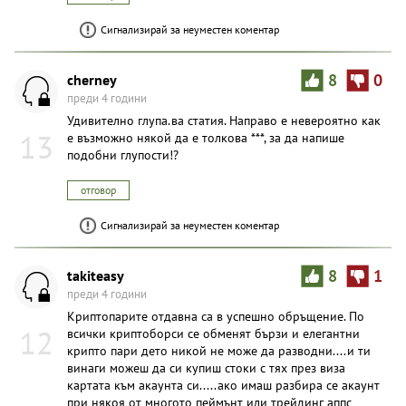
Сигнализирай за неуместен коментар
cherney
8
0
преди 4 години
Удивително глупа.ва статия. Направо е невероятно как
13
е възможно някой да е толкова ***, за да напише
подобни глупости!?
отговор
Сигнализирай за неуместен коментар
takiteasy
8
1
преди 4 години
Криптопарите отдавна са в успешно обръщение. По
12
всички криптоборси се обменят бързи и елегантни
крипто пари дето никой не може да разводни....и ти
винаги можеш да си купиш стоки с тях през виза
картата към акаунта си.....ако имаш разбира се акаунт
при някоя от многото пеймънт или трейдинг аппс