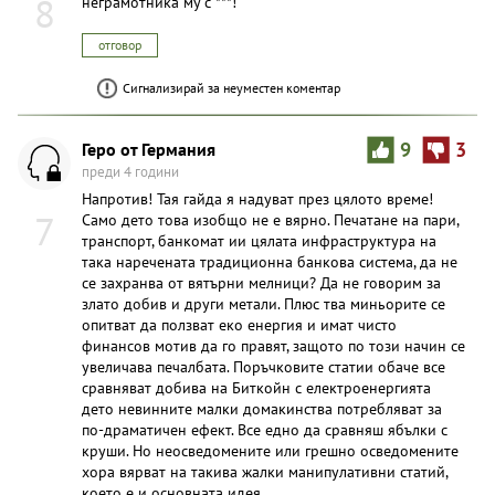
8
неграмотника му с ***!
отговор
Сигнализирай за неуместен коментар
Геро от Германия
9
3
преди 4 години
Напротив! Тая гайда я надуват през цялото време!
7
Само дето това изобщо не е вярно. Печатане на пари,
транспорт, банкомат ии цялата инфраструктура на
така наречената традиционна банкова система, да не
се захранва от вятърни мелници? Да не говорим за
злато добив и други метали. Плюс тва миньорите се
опитват да ползват еко енергия и имат чисто
финансов мотив да го правят, защото по този начин се
увеличава печалбата. Поръчковите статии обаче все
сравняват добива на Биткойн с електроенергията
дето невинните малки домакинства потребляват за
по-драматичен ефект. Все едно да сравняш ябълки с
круши. Но неосведомените или грешно осведомените
хора вярват на такива жалки манипулативни статий,
което е и основната идея.