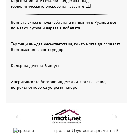
Корпоративните печалби надделяват над
геополитическите рискове на пазарите
Войната влиза в предизборната кампания в Русия, а все
по-малко руснаци вярват в победата
Търговци виждат несъответствия, които могат да провалят
Вертикалния газов коридор
Кадър на деня за 6 август
Американските борсови индекси са в отстъпление,
петролът отново се устреми нагоре
продава, Двустаен апартамент, 59