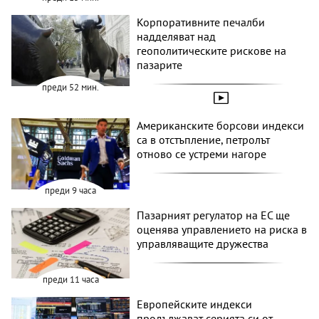
Корпоративните печалби
надделяват над
геополитическите рискове на
пазарите
преди 52 мин.
Американските борсови индекси
са в отстъпление, петролът
отново се устреми нагоре
преди 9 часа
Пазарният регулатор на ЕС ще
оценява управлението на риска в
управляващите дружества
преди 11 часа
Европейските индекси
продължават серията си от