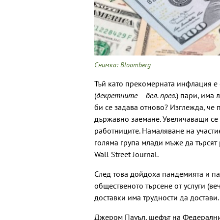
Снимка: Bloomberg
Тъй като прекомерната инфлация е 
(
декретните – бел. прев.
) пари, има
би се задава отново? Изглежда, че 
държавно заемане. Увеличаващи се 
работниците. Намаляване на участи
голяма група млади мъже да търсят
Wall Street Journal.
След това дойдоха пандемията и п
общественото търсене от услуги (веч
доставки има трудности да достави.
Джером Пауъл, шефът на Федерални