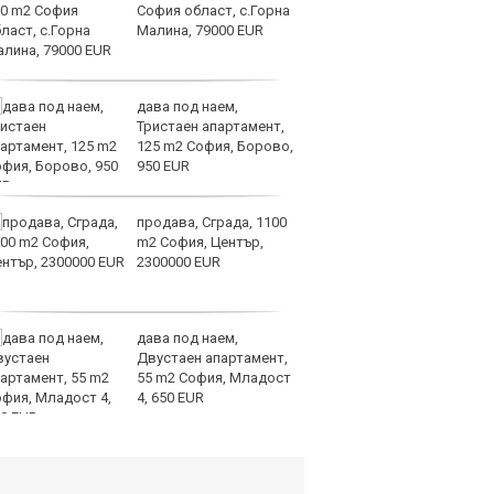
София област, с.Горна
св
Малина, 79000 EUR
сл
О
дава под наем,
За
Тристаен апартамент,
на
125 m2 София, Борово,
ус
950 EUR
продава, Сграда, 1100
И
m2 София, Център,
гр
2300000 EUR
Ит
ми
дава под наем,
Op
Двустаен апартамент,
ра
55 m2 София, Младост
м
4, 650 EUR
оп
сигурността