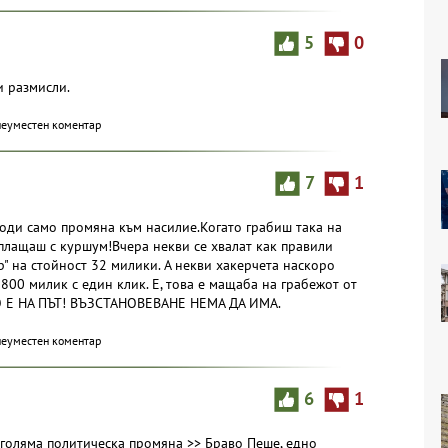
5
0
 и размисли.
неуместен коментар
7
1
оди само промяна към насилие.Когато грабиш така на
и плащаш с куршум!Вчера некви се хвалат как правили
" на стойност 32 милики. А некви хакерчета наскоро
00 милик с един клик. Е, това е мащаба на грабежот от
ТО Е НА ПЪТ! ВЪЗСТАНОВЕВАНЕ НЕМА ДА ИМА.
неуместен коментар
6
1
голяма политическа промяна >> Браво Пеше, едно