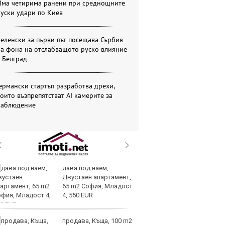
Има четирима ранени при среднощните
уски удари по Киев
еленски за първи път посещава Сърбия
на фона на отслабващото руско влияние
 Белград
ермански стартъп разработва дрехи,
оито възпрепятстват AI камерите за
наблюдение
дава под наем,
AI
Двустаен апартамент,
за
65 m2 София, Младост
с
4, 550 EUR
к
продава, Къща, 100 m2
ОА