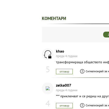
КОМЕНТАРИ
khao
преди 4 години
трансформираща обществото инфла
5
Сигнализирай за 
отговор
zelka007
преди 4 години
*** приключват и се редиш на друга 
4
Сигнализирай за 
отговор