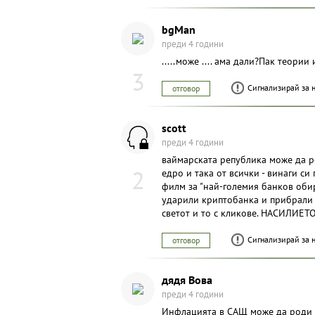
bgMan
преди 4 години
.....може .... ама дали?Пак теории
3
Сигнализирай за 
отговор
scott
преди 4 години
ваймарската република може да р
2
едро и така от всички - винаги с
филм за "най-големия банков обир
ударили криптобанка и прибрали 8
светот и то с кликове. НАСИЛИЕ
Сигнализирай за 
отговор
дядя Вова
преди 4 години
Инфлацията в САЩ може да роди 