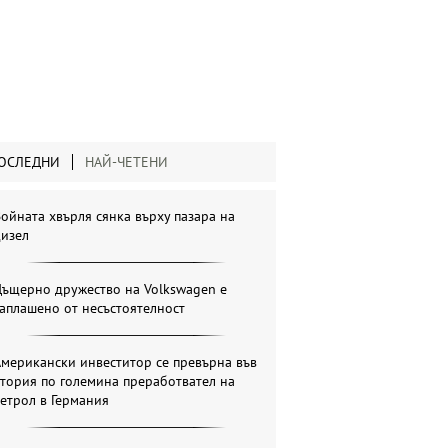
ОСЛЕДНИ
НАЙ-ЧЕТЕНИ
ойната хвърля сянка върху пазара на
дизел
Дъщерно дружество на Volkswagen е
аплашено от несъстоятелност
мерикански инвеститор се превърна във
тория по големина преработвател на
етрол в Германия