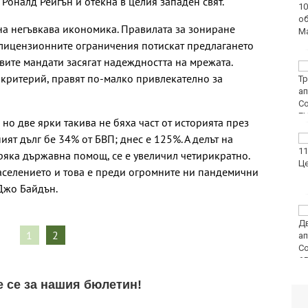
оналд Рейгън и отекна в целия западен свят.
на случаите на
западнонилска треска
а негъвкава икономика. Правилата за зониране
 лицензионните ограничения потискат предлагането
евите мандати засягат надеждността на мрежата.
Фестивал на етносите
критерий, правят по-малко привлекателно за
завладява Варна днес
и утре
но две ярки такива не бяха част от историята през
ият дълг бе 34% от БВП; днес е 125%. А делът на
30 души са
пострадали при
ряка държавна помощ, се е увеличил четирикратно.
катастрофи у нас за
населението и това е преди огромните ни пандемични
последните 24 часа
Джо Байдън.
Нивото на Дунав
продължава да спада
1
2