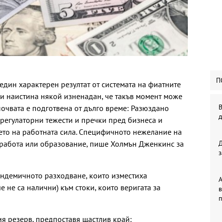
П
един характерен резултат от системата на фиатните
 ли наистина някой изненадан, че такъв момент може
В
почвата е подготвена от дълго време: Разюздано
регулаторни тежести и пречки пред бизнеса и
ето на работната сила. Специфичното нежелание на
 работа или образование, пише Холмън Дженкинс за
з
андемичното разходване, които изместиха
А
е не са налични) към стоки, които веригата за
в
п
я резерв, предпоставя щастлив край: