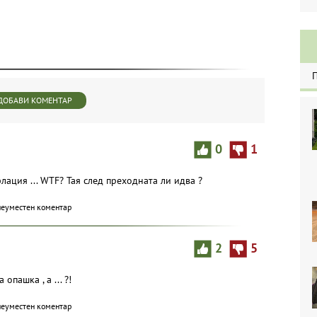
ДОБАВИ КОМЕНТАР
0
1
ция ... WTF? Тая след преходната ли идва ?
неуместен коментар
2
5
опашка , а ... ?!
неуместен коментар