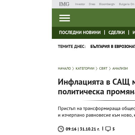
Investor
Dnes
Bloombergtv
Bulgaria On 
ПОСЛЕДНИ НОВИНИ
СДЕЛКИ
ТЕМИТЕ ДНЕС:
БЪЛГАРИЯ В ЕВРОЗОНА
НАЧАЛО
КАТЕГОРИИ
СВЯТ
АНАЛИЗИ
Инфлацията в САЩ м
политическа промян
Пристъп на трансформираща общест
и изчерпано равновесие към ново, 
09:16 | 31.10.21 г.
5