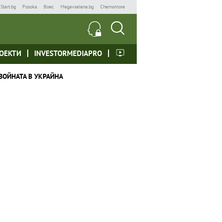
Start.bg
Posoka
Boec
Megavselena.bg
Chernomore
ОЕКТИ
INVESTORMEDIAPRO
ВОЙНАТА В УКРАЙНА