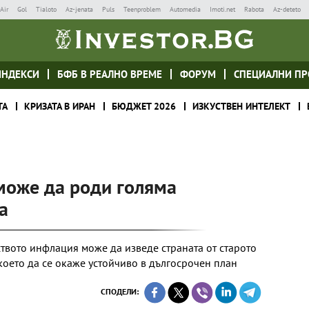
Air
Gol
Tialoto
Az-jenata
Puls
Teenproblem
Automedia
Imoti.net
Rabota
Az-deteto
ИНДЕКСИ
БФБ В РЕАЛНО ВРЕМЕ
ФОРУМ
СПЕЦИАЛНИ ПР
ТА
КРИЗАТА В ИРАН
БЮДЖЕТ 2026
ИЗКУСТВЕН ИНТЕЛЕКТ
оже да роди голяма
а
вото инфлация може да изведе страната от старото
което да се окаже устойчиво в дългосрочен план
СПОДЕЛИ: