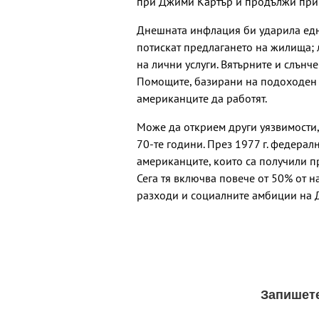
при Джими Картър и продължи при Р
Днешната инфлация би ударила едн
потискат предлагането на жилища;
на лични услуги. Вятърните и слънч
Помощите, базирани на подоходен 
американците да работят.
Може да открием други уязвимости, 
70-те години. През 1977 г. федералн
американците, които са получили п
Сега тя включва повече от 50% от 
разходи и социалните амбиции на 