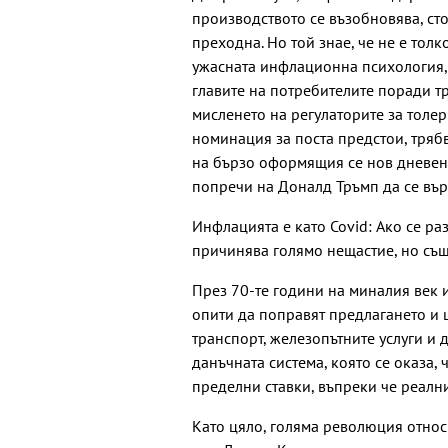
производството се възобновява, сто
преходна. Но той знае, че не е тол
ужасната инфлационна психология,
главите на потребителите поради тр
мисленето на регулаторите за толер
номинация за поста предстои, тряб
на бързо оформящия се нов дневен 
попречи на Доналд Тръмп да се вър
Инфлацията е като Covid: Ако се ра
причинява голямо нещастие, но съ
През 70-те години на миналия век 
опити да поправят предлагането и 
транспорт, железопътните услуги и 
данъчната система, която се оказа,
пределни ставки, въпреки че реалн
Като цяло, голяма революция относ