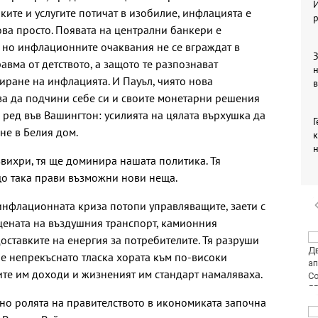
ките и услугите потичат в изобилие, инфлацията е
р
кова просто. Появата на централни банкери е
 но инфлационните очаквания не се вграждат в
З
авма от детството, а защото те разпознават
иране на инфлацията. И Пауъл, чиято нова
в
ва да подчини себе си и своите монетарни решения
ред във Вашингтон: усилията на цялата върхушка да
Г
не в Белия дом.
к
звихри, тя ще доминира нашата политика. Тя
що така прави възможни нови неща.
инфлационната криза потопи управляващите, заети с
цената на въздушния транспорт, камионния
Аварии оставят без
доставките на енергия за потребителите. Тя разруши
вода стотици
 че непрекъснато тласка хората към по-високи
варненци
ите им доходи и жизненият им стандарт намаляваха.
но ролята на правителството в икономиката започна
Европа бележи ръст