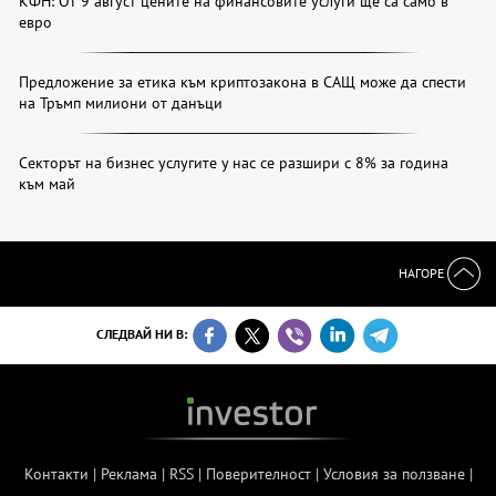
КФН: От 9 август цените на финансовите услуги ще са само в
евро
Предложение за етика към криптозакона в САЩ може да спести
на Тръмп милиони от данъци
Секторът на бизнес услугите у нас се разшири с 8% за година
към май
НАГОРЕ
СЛЕДВАЙ НИ В:
Контакти
|
Реклама
|
RSS
|
Поверителност
|
Условия за ползване
|