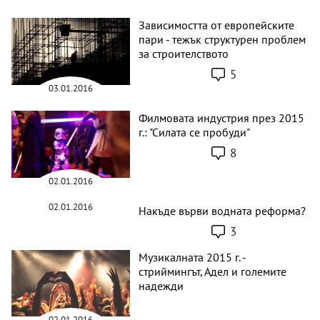
Зависимостта от европейските
пари - тежък структурен проблем
за строителството
5
03.01.2016
Филмовата индустрия през 2015
г.: "Силата се пробуди"
8
02.01.2016
02.01.2016
Накъде върви водната реформа?
3
Музикалната 2015 г. -
стриймингът, Адел и големите
надежди
02.01.2016