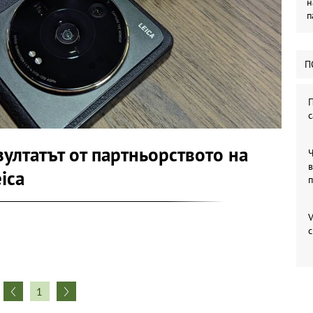
н
п
П
П
с
езултатът от партньорството на
в
ica
V
1