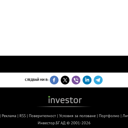
СЛЕДВАЙ НИ В:
|
Реклама
|
RSS
|
Поверителност
|
Условия за ползване
|
Портфолио
|
Ли
Инвестор.БГ АД © 2001-2026