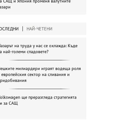
а САЩ и Япония променя валутните
азари
ОСЛЕДНИ
НАЙ-ЧЕТЕНИ
азарът на труда у нас се охлажда: Къде
а най-големи спадовете?
Чешките милиардери играят водеща роля
 европейския сектор на сливания и
придобивания
olkswagen ще преразгледа стратегията
си за САЩ