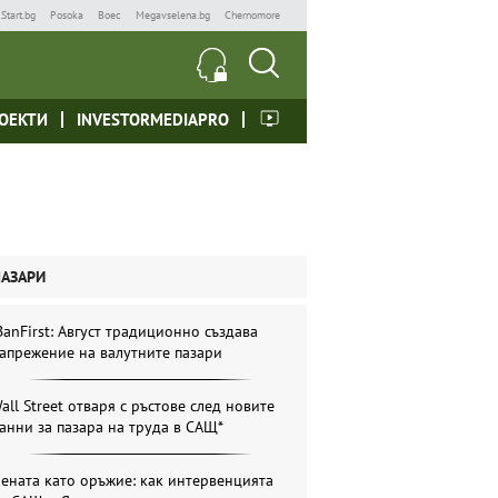
Start.bg
Posoka
Boec
Megavselena.bg
Chernomore
ОЕКТИ
INVESTORMEDIAPRO
ПАЗАРИ
BanFirst: Август традиционно създава
апрежение на валутните пазари
all Street отваря с ръстове след новите
анни за пазара на труда в САЩ*
ената като оръжие: как интервенцията