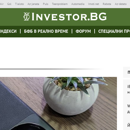
Air
Gol
Tialoto
Az-jenata
Puls
Teenproblem
Automedia
Imoti.net
Rabota
Az-deteto
ИНДЕКСИ
БФБ В РЕАЛНО ВРЕМЕ
ФОРУМ
СПЕЦИАЛНИ ПР
i
н
W
д
Й