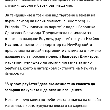
сигурни, удобни и бързи разплащания.
За тенденциите в този нов вид търговия e темата на
първи епизод на новия подкаст на Bloomberg TV
Bulgaria - "Технология на парите", с водещ Вероника
Денизова. В епизода "Предимствата на модела за
отложено плащане Buy now, pay later" гостуват
Ивайло
Иванов
, изпълнителен директор на NewPay, който
предоставя на онлайн търговците система за отложено
плащане по въпросния модел, и
Благовест Димитров
,
маркетинг мениджър на онлайн магазина за вино
SeeWines, който е интегрирал системата на NewPay в
бизнеса си.
“Buy now, pay later“ дава възможност на клиента да
завърши покупката и да отложи плащането
Нека си представим потребителската пътека на онлайн
магазина, в която купувачът влиза и си харесва