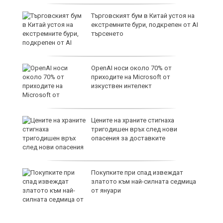
61
Търговският бум в Китай устоя на
екстремните бури, подкрепен от AI
търсенето
8
OpenAI носи около 70% от
приходите на Microsoft от
изкуствен интелект
т,
Цените на храните стигнаха
тригодишен връх след нови
опасения за доставките
Покупките при спад извеждат
EUR
златото към най-силната седмица
от януари