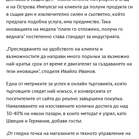
и на Острова. Импулсът на клиента да получи продукта си
в същия ден е изключително силен и съответно, който
предлага подобна услуга, има предимство. Така
иновацията на модела "плати го отложено, получи го
веднага" постепенно става стандарт за индустрията.
„Преследването на удобството на клиента и
възможностите да направи много поръчки за възможно
най-кратък срок от време е двигателят за създаването на
тези иновации", споделя Ивайло Иванов.
Една от метриките за успех в онлайн търговията, която
търговците следят най-изкъсо, е конверсията от
посетителите от сайта до реално завършена покупка.
Намаляването на изоставените колички достига до над
30-40% на някои пазари, в които методът е узрял, като
Швеция и Германия, добавя гостът.
„От гледна точка на магазините и тяхното управление на