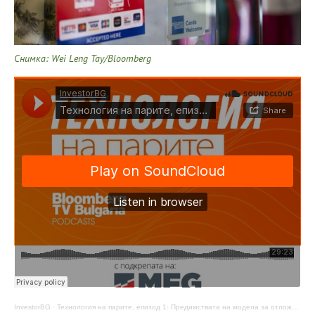
Снимка: Wei Leng Tay/Bloomberg
InvestorBG
·
Технология на парите, епизод 1: Предимствата на модела за отложено плащане Buy now, pay later