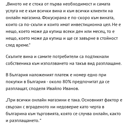
„Виното не е стока от първа необходимост и самата
услуга не е към всички вина и към всички клиенти на
онлайн магазина. Фокусирана е по-скоро към вината,
които са по-скъпи и които имат инвестиционна цел. Не е
нещо, което може да купиш всеки ден или месец, то е
нещо, което може да купиш и ще се завърне в стойност
след време.“
Скъпите вина и самите потребители са подтикнали
собственика към използването на такъв вид разплащане.
В България наложеният платеж е номер едно при
покупки в България - около 80% предпочитат да се
разплащат, споделя Ивайло Иванов.
„При всички онлайн магазини е така. Основният фактор е
свързан с вграденото ни недоверие като черта в
българина към търговията, която се случва онлайн, както
и разплащането. “