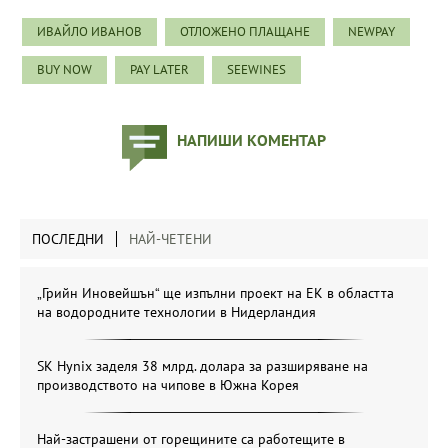
ИВАЙЛО ИВАНОВ
ОТЛОЖЕНО ПЛАЩАНЕ
NEWPAY
BUY NOW
PAY LATER
SEEWINES
НАПИШИ КОМЕНТАР
ПОСЛЕДНИ
НАЙ-ЧЕТЕНИ
„Грийн Иновейшън“ ще изпълни проект на ЕК в областта
на водородните технологии в Нидерландия
SK Hynix заделя 38 млрд. долара за разширяване на
производството на чипове в Южна Корея
Най-застрашени от горещините са работещите в