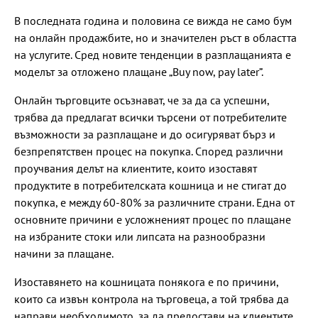
В последната година и половина се вижда не само бум
на онлайн продажбите, но и значителен ръст в областта
на услугите. Сред новите тенденции в разплащанията е
моделът за отложено плащане „Buy now, pay later”.
Онлайн търговците осъзнават, че за да са успешни,
трябва да предлагат всички търсени от потребителите
възможности за разплащане и до осигуряват бърз и
безпрепятствен процес на покупка. Според различни
проучвания делът на клиентите, които изоставят
продуктите в потребителската кошница и не стигат до
покупка, е между 60-80% за различните страни. Една от
основните причини е усложненият процес по плащане
на избраните стоки или липсата на разнообразни
начини за плащане.
Изоставянето на кошницата понякога е по причини,
които са извън контрола на търговеца, а той трябва да
направи необходимото, за да предостави на клиентите