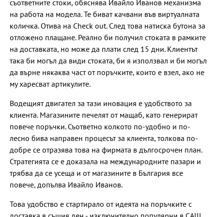
съответните стоки, обяснява Ивайло Иванов механизма
на работа на модела. Те биват качвани във виртуалната
количка. Отива на Check out. След това натиска бутона за
отложено плащане. Реално би получил стоката в рамките
на доставката, но може да плати след 15 дни. Клиентът
така би могъл да види стоката, би я използвал и би могъл
да върне някаква част от поръчките, които е взел, ако не
му харесват артикулите.
Водещият двигател за тази иновация е удобството за
клиента. Магазините печелят от мащаб, като генерират
повече поръчки. Съответно колкото по-удобно и по-
лесно бива направен процесът за клиента, толкова по-
добре се отразява това на фирмата в дългосрочен план.
Стратегията се е доказала на международните пазари и
трябва да се усеща и от магазините в България все
повече, допълва Ивайло Иванов.
Това удобство е стартирало от идеята на поръчките с
доставка в същия ден - изключително популярни в САЩ