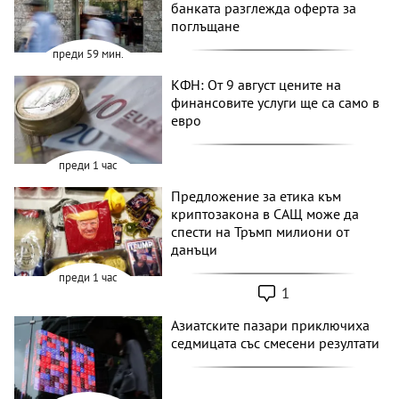
банката разглежда оферта за
поглъщане
преди 59 мин.
КФН: От 9 август цените на
финансовите услуги ще са само в
евро
преди 1 час
Предложение за етика към
криптозакона в САЩ може да
спести на Тръмп милиони от
данъци
преди 1 час
1
Азиатските пазари приключиха
седмицата със смесени резултати