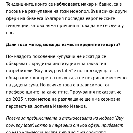
Тенденциите, които се наблюдават, макар и бавно, са в
посока на разчупване на този монопол. Във всички други
сфери на бизнеса България последва европейските
тенденции, затова няма причина и това да не се случи у
нас.
Дали този метод може да измести кредитните карти?
По-младото поколение купувачи не искат да се
обвързват с кредитна институция и за такъв тип
потребители "Buy now, pay later" е по-подходящ. Те са
обвързани с конкретна покупка, а не покриване месечно
на дадена сума. Но всичко това е в зависимост от
преференциите на клиентите. Проучвания показват, че
до 2025 г. този метод на разплащане ще има сериозна
перспектива, допълва Ивайло Иванов.
Повече за предимствата и технологията на модела "Buy
now, pay later", както и търговци от кои сфери прибягват
до него най-често, чуйте в епизод 1 на подкаста