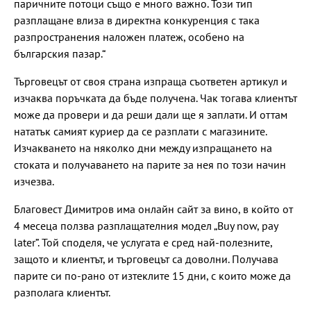
паричните потоци също е много важно. Този тип
разплащане влиза в директна конкуренция с така
разпространения наложен платеж, особено на
българския пазар.“
Търговецът от своя страна изпраща съответен артикул и
изчаква поръчката да бъде получена. Чак тогава клиентът
може да провери и да реши дали ще я заплати. И оттам
нататък самият куриер да се разплати с магазините.
Изчакването на няколко дни между изпращането на
стоката и получаването на парите за нея по този начин
изчезва.
Благовест Димитров има онлайн сайт за вино, в който от
4 месеца ползва разплащателния модел „Buy now, pay
later”. Той споделя, че услугата е сред най-полезните,
защото и клиентът, и търговецът са доволни. Получава
парите си по-рано от изтеклите 15 дни, с които може да
разполага клиентът.