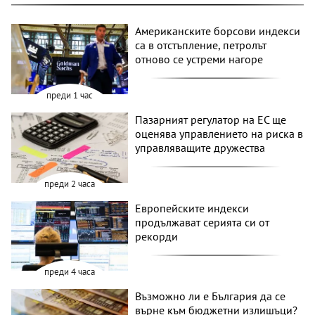
Американските борсови индекси
са в отстъпление, петролът
отново се устреми нагоре
преди 1 час
Пазарният регулатор на ЕС ще
оценява управлението на риска в
управляващите дружества
преди 2 часа
Европейските индекси
продължават серията си от
рекорди
преди 4 часа
Възможно ли е България да се
върне към бюджетни излишъци?