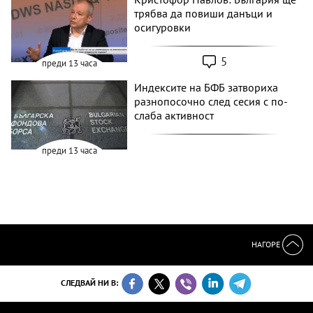
трябва да повиши данъци и
осигуровки
5
преди 13 часа
Индексите на БФБ затвориха
разнопосочно след сесия с по-
слаба активност
преди 13 часа
НАГОРЕ
СЛЕДВАЙ НИ В: