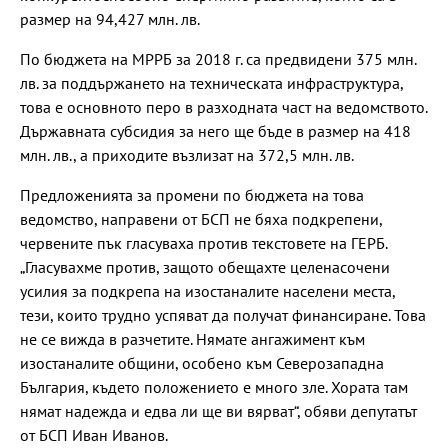
размер на 94,427 млн. лв.
По бюджета на МРРБ за 2018 г. са предвидени 375 млн.
лв. за поддържането на техническата инфраструктура,
това е основното перо в разходната част на ведомството.
Държавната субсидия за него ще бъде в размер на 418
млн. лв., а приходите възлизат на 372,5 млн. лв.
Предложенията за промени по бюджета на това
ведомство, направени от БСП не бяха подкрепени,
червените пък гласуваха против текстовете на ГЕРБ.
„Гласувахме против, защото обещахте целенасочени
усилия за подкрепа на изостаналите населени места,
тези, които трудно успяват да получат финансиране. Това
не се вижда в разчетите. Нямате ангажимент към
изостаналите общини, особено към Северозападна
България, където положението е много зле. Хората там
нямат надежда и едва ли ще ви вярват“, обяви депутатът
от БСП Иван Иванов.