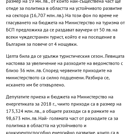
размер на 19 мн. лв., от които най-съществена част ще
отиде за политика в областта на устойчивото развитие
на сектора (16,707 млн. лв.). На този фон по време не
гласуването на бюджета на Министерство на туризма от
БСП предложиха да се раздават ваучери от 50 лв. на
всеки чуждестранен турист, който е на посещение в
България за повече от 4 нощувки.
Целта била да се удължи туристическия сезон. Левицата
настоява за увеличение на разходите на ведомството с
близо 36 млн. лв. Според червените приходите на
министерството са силно подценени. Разбира се,
искането им бе отхвърлено.
Депутатите приеха и бюджета на Министерство на
енергетиката за 2018 г., чиито приходи са в размер на
173,324 млн. лв., а общите разходи са в рамките на
98,673 млн. лв. Най- голямата част от разходите са за
политика в областта на устойчивото и
конкурентоспособно енергийно развитие, които са в