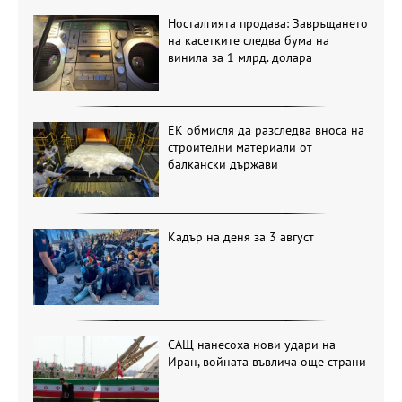
Носталгията продава: Завръщането
на касетките следва бума на
винила за 1 млрд. долара
ЕК обмисля да разследва вноса на
строителни материали от
балкански държави
Кадър на деня за 3 август
САЩ нанесоха нови удари на
Иран, войната въвлича още страни