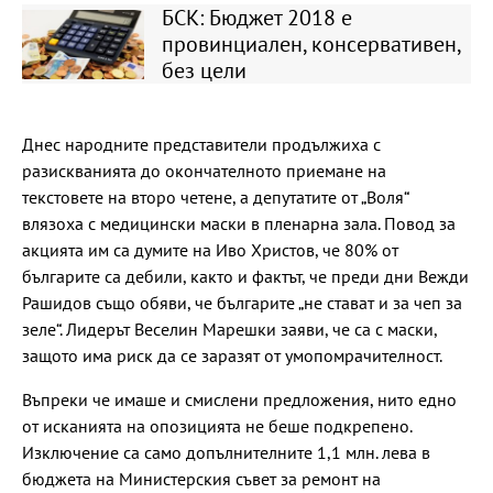
БСК: Бюджет 2018 е
провинциален, консервативен,
без цели
Днес народните представители продължиха с
разискванията до окончателното приемане на
текстовете на второ четене, а депутатите от „Воля“
влязоха с медицински маски в пленарна зала. Повод за
акцията им са думите на Иво Христов, че 80% от
българите са дебили, както и фактът, че преди дни Вежди
Рашидов също обяви, че българите „не стават и за чеп за
зеле“. Лидерът Веселин Марешки заяви, че са с маски,
защото има риск да се заразят от умопомрачителност.
Въпреки че имаше и смислени предложения, нито едно
от исканията на опозицията не беше подкрепено.
Изключение са само допълнителните 1,1 млн. лева в
бюджета на Министерския съвет за ремонт на