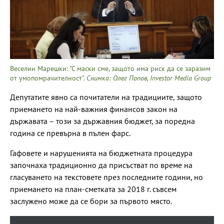
Веселин Марешки: "С маски сме, защото има риск да се заразим
от умопомрачителност".
Снимка: Олег Попов, Investor Media Group
Депутатите явно са почитатели на традициите, защото
приемането на най-важния финансов закон на
държавата – този за държавния бюджет, за поредна
година се превърна в пълен фарс.
Гафовете и нарушенията на бюджетната процедура
започнаха традиционно да присъстват по време на
гласуването на текстовете през последните години, но
приемането на план-сметката за 2018 г. съвсем
заслужено може да се бори за първото място.