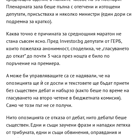
Пленарната зала беше пълна с отегчени и изтощени
депутати, присъстваха и няколко министри (един дори си
подремна за кратко).
Каква точно е причината за среднощния маратон не
стана съвсем ясно. Пред Investor.bg депутати от ГЕРБ,
които пожелаха анонимност, споделиха, че „гласуването
до откат“ до почти 3 часа през нощта е било по
поръчение на премиера.
А може би управляващите са се надявали, че на
опозицията ще ѝ се доспи и текстовете ще бъдат приети
без съществен дебат и набързо (както беше по време на
гласуването на второ четене в бюджетната комисия).
Само че този път не се получи.
Нито опозицията се отказа от дебат, нито дебатът беше
съществен. Едни и същи заучени фрази и нападки летяха
от трибуната, едни и същи обвинения, оправдания и