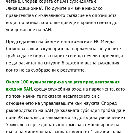
четене. Според хората от БАН субсидията е
„ликвидационна“. По думите им вече няколко
правителства с мълчаливото съгласие на опозицията
водят политика, която ще доведе в крайна сметка до
унищожаване на БАН.
Председателят на бюджетната комисия в НС Менда
Стоянова заяви в кулоарите на парламента, че учените
трябва да се борят за парите си и да печелят проекти, а
не да разчитат на сигурни бюджетни възнаграждения,
които не са съобразени с резултатите.
Около 100 души затвориха улицата пред централния
вход на БАН
, срещу служебния вход на парламента, като
по този начин те показаха несъгласието си с
отношението на управляващите към науката. Според
ръководството на БАН държавната субсидия трябва да е
поне 98 млн. лв., а заложеното за догодина увеличение с
5 млн. лева ще е достатъчно само за компенсиране на
ръста на минималната заплата, която от 1 януари става