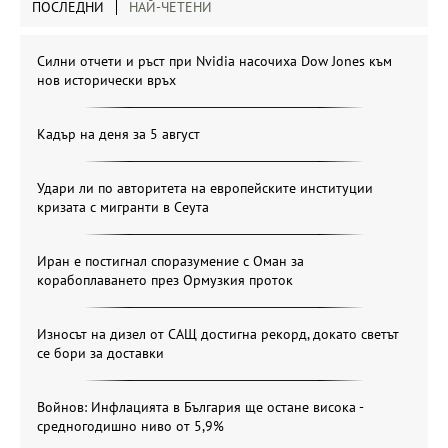
ПОСЛЕДНИ
НАЙ-ЧЕТЕНИ
Силни отчети и ръст при Nvidia насочиха Dow Jones към
нов исторически връх
Кадър на деня за 5 август
Удари ли по авторитета на европейските институции
кризата с мигранти в Сеута
Иран е постигнал споразумение с Оман за
корабоплаването през Ормузкия проток
Износът на дизел от САЩ достигна рекорд, докато светът
се бори за доставки
Войнов: Инфлацията в България ще остане висока -
средногодишно ниво от 5,9%