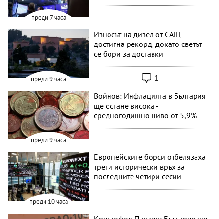
преди 7 часа
Износът на дизел от САЩ
достигна рекорд, докато светът
се бори за доставки
1
преди 9 часа
Войнов: Инфлацията в България
ще остане висока -
средногодишно ниво от 5,9%
преди 9 часа
Европейските борси отбелязаха
трети исторически връх за
последните четири сесии
преди 10 часа
Кристофор Павлов: България ще