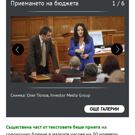
Приемането на бюджета
1
/
6
Снимка: Олег Попов, Investor Media Group
Снимка: Олег Попов, Investor Media Group
Снимка: Олег Попов, Investor Media Group
Снимка: Олег Попов, Investor Media Group
Снимка: Олег Попов, Investor Media Group
Снимка: Олег Попов, Investor Media Group
ОЩЕ ГАЛЕРИИ
Съществена част от текстовете беше приета
на
среднощно бдение в малките часове на 30 ноември.