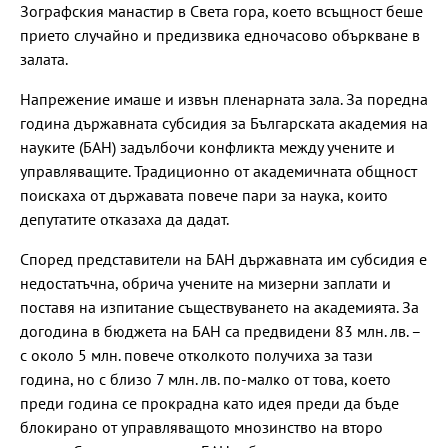
Зографския манастир в Света гора, което всъщност беше
прието случайно и предизвика едночасово объркване в
залата.
Напрежение имаше и извън пленарната зала. За поредна
година държавната субсидия за Българската академия на
науките (БАН) задълбочи конфликта между учените и
управляващите. Традиционно от академичната общност
поискаха от държавата повече пари за наука, които
депутатите отказаха да дадат.
Според представители на БАН държавната им субсидия е
недостатъчна, обрича учените на мизерни заплати и
поставя на изпитание съществуването на академията. За
догодина в бюджета на БАН са предвидени 83 млн. лв. –
с около 5 млн. повече отколкото получиха за тази
година, но с близо 7 млн. лв. по-малко от това, което
преди година се прокрадна като идея преди да бъде
блокирано от управляващото мнозинство на второ