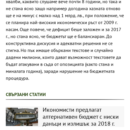
хвалби, каквито слушаме вече почти 8 години, но така и
не стана ясно защо например догодина хазната отново
ще е на минус с малко над 1 млрд. лв., при положение, че
се планира най-високия икономически ръст от 2009 г.
насам. Още повече, че дефицит беше заложен и за 2017
г., но стана ясно, че бюджетът ще е балансиаран. До
конструктивна дискусия и адекватни решения не се
стигна. Но пък имаше объркани текстове и случайно
дадени милиони, които дават възможност текстовете да
бъдат атакувани в съда от опозицията (както стана и
миналата година), заради нарушение на бюджетната
процедура.
СВЪРЗАНИ СТАТИИ
Икономисти предлагат
алтернативен бюджет с ниски
данъци и излишък за 2018 г.