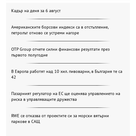
Кадър на деня за 6 август
Американските борсови индекси са в отстъпление,
петролът отново се устреми нагоре
OTP Group отчете силни финансови резултати през
първото полугодие
В Европа работят над 10 хил. пивоварни, в България те са
42
Пазарният регулатор на ЕС ще оценява управлението на
риска в управляващите дружества
RWE се отказва от проектите си за морски вятърни
паркове в САЩ