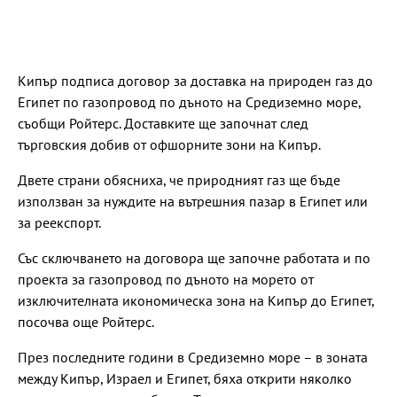
Кипър подписа договор за доставка на природен газ до
Египет по газопровод по дъното на Средиземно море,
съобщи Ройтерс. Доставките ще започнат след
търговския добив от офшорните зони на Кипър.
Двете страни обясниха, че природният газ ще бъде
използван за нуждите на вътрешния пазар в Египет или
за реекспорт.
Със сключването на договора ще започне работата и по
проекта за газопровод по дъното на морето от
изключителната икономическа зона на Кипър до Египет,
посочва още Ройтерс.
През последните години в Средиземно море – в зоната
между Кипър, Израел и Египет, бяха открити няколко