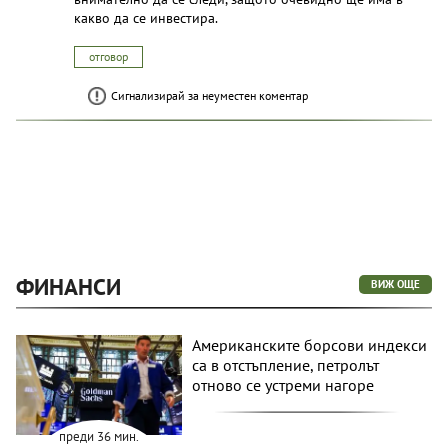
какво да се инвестира.
отговор
Сигнализирай за неуместен коментар
ФИНАНСИ
ВИЖ ОЩЕ
Американските борсови индекси
са в отстъпление, петролът
отново се устреми нагоре
преди 36 мин.