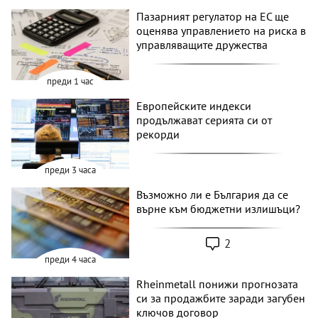
Пазарният регулатор на ЕС ще
оценява управлението на риска в
управляващите дружества
преди 1 час
Европейските индекси
продължават серията си от
рекорди
преди 3 часа
Възможно ли е България да се
върне към бюджетни излишъци?
2
преди 4 часа
Rheinmetall понижи прогнозата
си за продажбите заради загубен
ключов договор