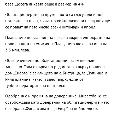
база. Досега лихвата беше в размер на 4%.
Облигационерите на дружеството са гласували и нов
погасителен план, съгласно който лихвени плащания ще
се правят на пето число всеки октомври и април.
Плащането по главницата ще се извърши еднократно на
новия падеж на емисията. Плащането ще е в размер на
3,5 млн. лева.
Обезпечението по облигационния заем ще бъде
запазено. Това е първа по ред ипотека върху почивен
дом „Енерго“ в землището на с. Бистрица, гр. Дупница, в
Рила планина, както и залог върху един от
турбогенераторите на централата.
Одобрена е и промяна на довереника. „Инвестбанк“ се
освобождава като довереник на облигационерите, като
е избрана „Финансова къща Евър“ на нейно място.