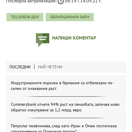
Последна актуализация:
06:19 | 14.09.22 г.
ТЕЦ БОБОВ ДОЛ
ОБЛИГАЦИОНЕН ЗАЕМ
НАПИШИ КОМЕНТАР
ПОСЛЕДНИ
НАЙ-ЧЕТЕНИ
Индустриалните поръчки в Германия са отбелязали по-
силен от очаквания ръст
Commerzbank отчете 94% ръст на печалбата, започва ново
обратно изкупуване за 1,2 млрд. евро
Петролът поевтинява, след като Иран и Оман постигнаха
споразумение за Ормузкия проток*