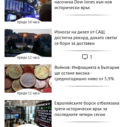
насочиха Dow Jones към нов
исторически връх
преди 10 часа
Износът на дизел от САЩ
достигна рекорд, докато светът
се бори за доставки
3
преди 12 часа
Войнов: Инфлацията в България
ще остане висока -
средногодишно ниво от 5,9%
преди 12 часа
Европейските борси отбелязаха
трети исторически връх за
последните четири сесии