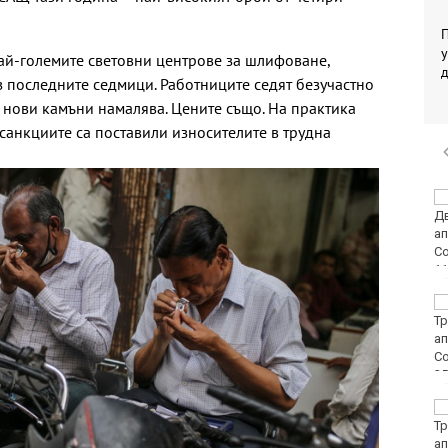
П
у
най-големите световни центрове за шлифоване,
з последните седмици. Работниците седят безучастно
а нови камъни намалява. Цените също. На практика
 санкциите са поставили износителите в трудна
Започва изплащането
на пенсиите
Времето във Варна на
7 август 2026
Времето във Варна на
7 август 2026