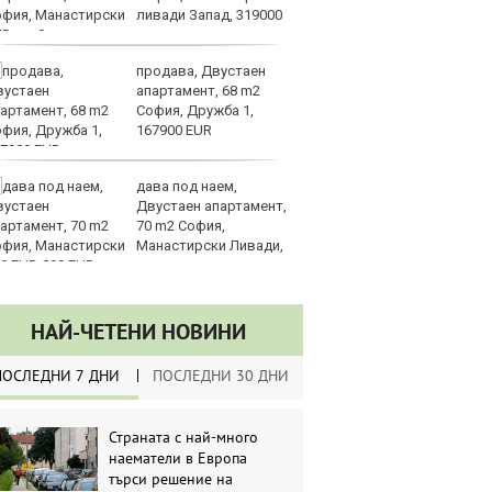
ливади Запад, 319000
ам
UR
Global
продава, Двустаен
Me
апартамент, 68 m2
пл
София, Дружба 1,
за
167900 EUR
на
дава под наем,
Ир
Двустаен апартамент,
на
70 m2 София,
Из
Манастирски Ливади,
О
0 EUR
НАЙ-ЧЕТЕНИ НОВИНИ
ПОСЛЕДНИ 7 ДНИ
ПОСЛЕДНИ 30 ДНИ
Страната с най-много
наематели в Европа
търси решение на