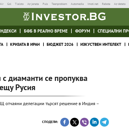
Air
Gol
Tialoto
Az-jenata
Puls
Teenproblem
Automedia
Imoti.net
Rabota
Az-deteto
ИНДЕКСИ
БФБ В РЕАЛНО ВРЕМЕ
ФОРУМ
СПЕЦИАЛНИ ПР
ТА
КРИЗАТА В ИРАН
БЮДЖЕТ 2026
ИЗКУСТВЕН ИНТЕЛЕКТ
 с диаманти се пропуква
рещу Русия
АЩ отчаяни делегации търсят решение в Индия –
СПОДЕЛИ: