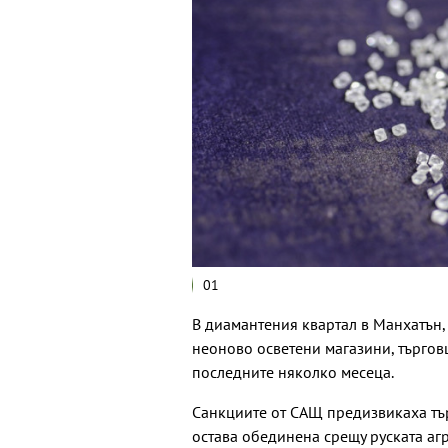
01
В диамантения квартал в Манхатън,
неоново осветени магазини, търговц
последните няколко месеца.
Санкциите от САЩ предизвикаха тър
остава обединена срещу руската агр