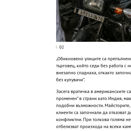
02
„Обикновено улиците са препълнени
търговец, който седи без работа с 
внезапно спаднаха, откакто започна
без купувачи“.
Засега вратичка в американските са
променен“ в страни като Индия, мак
подобни възможности. Майсторите, 
клиенти са започнали да отказват д
конфликтни. При толкова голяма не
отбелязват произхода на всеки кам