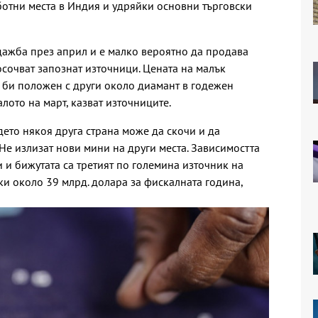
отни места в Индия и удряйки основни търговски
дажба през април и е малко вероятно да продава
осочват запознат източници. Цената на малък
 би положен с други около диамант в годежен
алото на март, казват източниците.
дето някоя друга страна може да скочи и да
„Не излизат нови мини на други места. Зависимостта
 и бижутата са третият по големина източник на
ки около 39 млрд. долара за фискалната година,