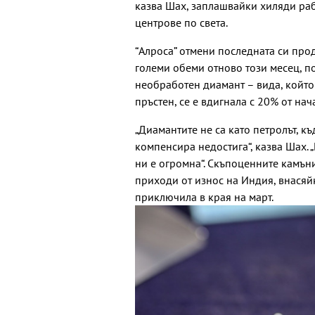
казва Шах, заплашвайки хиляди раб
центрове по света.
“
Алроса
”
отмени последната си про
големи обеми отново този месец, п
необработен диамант – вида, който
пръстен, се е вдигнала с 20% от нач
„
Диамантите не са като петролът, къ
компенсира недостига“, казва Шах. 
ни е огромна“. Скъпоценните камъни
приходи от износ на Индия, внасяй
приключила в края на март.