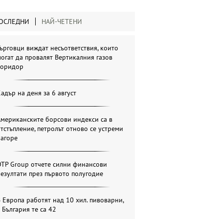
ОСЛЕДНИ
НАЙ-ЧЕТЕНИ
ърговци виждат несъответствия, които
огат да провалят Вертикалния газов
коридор
адър на деня за 6 август
мериканските борсови индекси са в
тстъпление, петролът отново се устреми
нагоре
OTP Group отчете силни финансови
езултати през първото полугодие
 Европа работят над 10 хил. пивоварни,
 България те са 42