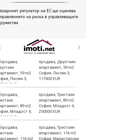
азарният регулатор на ЕС ще оценява
правлението на риска в управляващите
дружества
продава, Двустаен
П
апартамент, 59 m2
сл
София, Люлин 3,
уд
117000 EUR
О
продава, Тристаен
Др
апартамент, 89 m2
г
София, Младост 4,
бе
250000 EUR
за
продава, Тристаен
Ea
апартамент, 116 m2
пр
София, Манастирски
мл