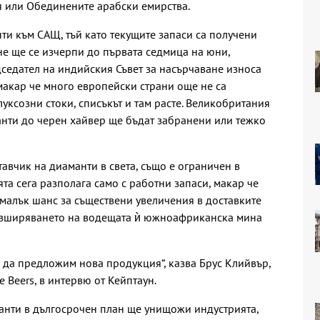
я или Обединените арабски емирства.
ти към САЩ, тъй като текущите запаси са получени
не ще се изчерпи до първата седмица на юни,
седател на индийския Съвет за насърчаване износа
макар че много европейски страни още не са
уксозни стоки, списъкът и там расте. Великобритания
манти до черен хайвер ще бъдат забранени или тежко
авчик на диаманти в света, също е ограничен в
та сега разполага само с работни запаси, макар че
 малък шанс за съществени увеличения в доставките
 разширяването на водещата ѝ южноафриканска мина
с да предложим нова продукция“, казва Брус Клийвър,
e Beers,
в интервю от Кейптаун.
манти в дългосрочен план ще унищожи индустрията,