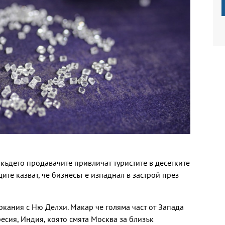
 където продавачите привличат туристите в десетките
ите казват, че бизнесът е изпаднал в застрой през
кания с Ню Делхи. Макар че голяма част от Запада
есия, Индия, която смята Москва за близък