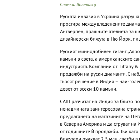
Снимки: Bloomberg
Руската инвазия в Украйна разруша
простира между вледенените диама
Антверпен, прашните ателиета за ш
дизайнерски бижута в Ню Йорк, п
Руският миннодобивен гигант „Алро
камъни в света, а американските с
индустрията. Компании от
Tiffany &
продажби на руски диаманти. С на
търсят решение в Индия – най-голе
девет от всеки 10 камъни.
САЩ разчитат на Индия за близо по
ненадмината заинтересована стран
предлагането на магазините на Пет
в Северна Америка и да струват на 
от годишните ѝ продажби. Тъй като
бижутери очакват 2,5 млн. сватби в