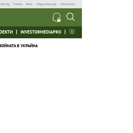
Start.bg
Posoka
Boec
Megavselena.bg
Chernomore
ОЕКТИ
INVESTORMEDIAPRO
ВОЙНАТА В УКРАЙНА