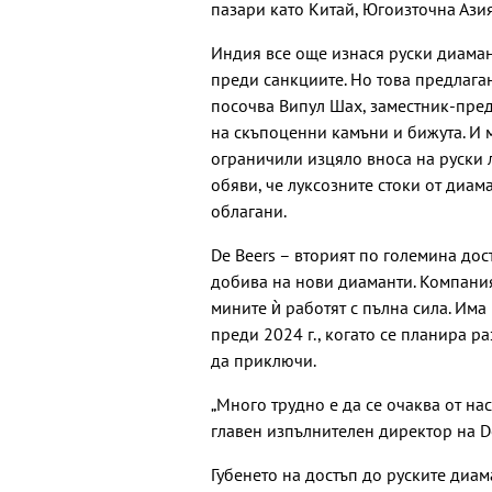
пазари като Китай, Югоизточна Ази
Индия все още изнася руски диаман
преди санкциите. Но това предлага
посочва Випул Шах, заместник-пред
на скъпоценни камъни и бижута. И 
ограничили изцяло вноса на руски л
обяви, че луксозните стоки от диа
облагани.
De Beers –
вторият по големина дост
добива на нови диаманти. Компания
мините ѝ работят с пълна сила. Има
преди 2024 г., когато се планира
да приключи.
„
Много трудно е да се очаква от на
главен изпълнителен директор на
D
Губенето на достъп до руските диа