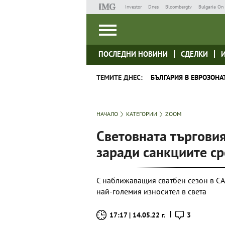
Investor
Dnes
Bloombergtv
Bulgaria On 
ПОСЛЕДНИ НОВИНИ
СДЕЛКИ
ТЕМИТЕ ДНЕС:
БЪЛГАРИЯ В ЕВРОЗОНА
НАЧАЛО
КАТЕГОРИИ
ZOOM
Световната търговия
заради санкциите с
С наближаващия сватбен сезон в С
най-големия износител в света
17:17 | 14.05.22 г.
3