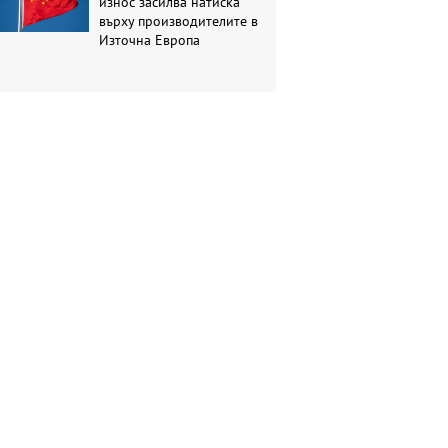
износ засилва натиска
върху производителите в
Източна Европа