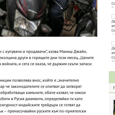
E
Честваме паметта на
преподобномъченик
Дометий
Винисиус Жуниор
преподписа с Реал
 с купувачи и продавачи“, казва Маниш Джайн,
(Мадрид)
неколцина други в горещите дни този месец. „Цените
80
 войната, и сега се оказа, че държим скъпи запаси
нкции позволява внос, който е „значително
ар че законодателите се опитват да затворят
обработващи камъните, обаче казват, че някои
обити в Русия диаманти, определяйки ги като
сигурност индийските трейдъри се готвят да
ък – пренасочвайки руските към по-приятелски