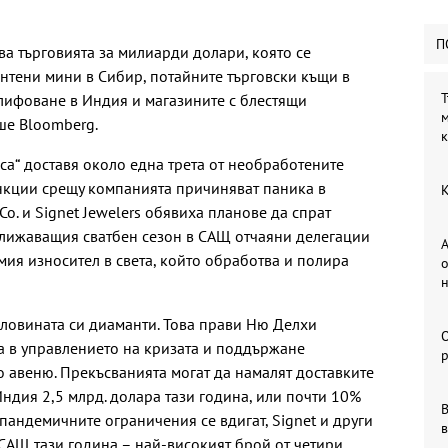
П
ва търговията за милиарди долари, която се
нтени мини в Сибир, потайните търговски къщи в
Т
лифоване в Индия и магазините с блестящи
м
ише
Bloomberg.
са“
доставя около една трета от необработените
анкции срещу компанията причиняват паника в
К
 Co.
и
Signet Jewelers
обявиха планове да спрат
ближаващия сватбен сезон в САЩ отчаяни делегации
А
мия износител в света, който обработва и полира
о
ловината си диаманти. Това прави Ню Делхи
а в управлението на кризата и поддържане
р
о авеню. Прекъсванията могат да намалят доставките
Индия 2,5 млрд. долара тази година, или почти 10%
В
 пандемичните ограничения се вдигат,
Signet
и други
в
 САЩ тази година – най-високият брой от четири