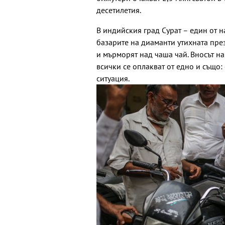
десетилетия.
В индийския град Сурат – един от 
базарите на диаманти утихната пре
и мърморят над чаша чай. Вносът н
всички се оплакват от едно и също:
ситуация.