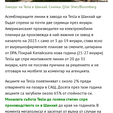
Заводът на Tesla в Шанхай. Снимка: Qilai Shen/Bloomberg
Асемблиращите линии в завода на Tesla в Шанхай ще
бъдат спрени за почти две седмици през януари.
Американският производител на електромобили
планира да произвежда в най-важния си завод в
началото на 2023 г. само от 3 до 19 януари, става ясно
от вътрешнофирмените планове за смените, цитирани
от DPA. Покрай Китайската нова година (21-27 януари)
Tesla ще спре монтажните линии от 20 до 31
януари, като не посочва причина за решението и не
отговаря на молбите за коментар на агенцията.
Акциите на Tesla поевтиняват с около 2% преди
отварянето на пазара в САЩ. Досега през тази година
акциите са загубили около 65% от стойността си.
Миналата събота Tesla до голяма степен спря
производството си в Шанхай
до края на годината. В
момента мегаполисът е засегнат от вълна от случаи на