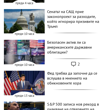
преди 4 часа
Сенатът на САЩ прие
законопроект за разходите,
който игнорира призивите на
Тръмп
преди 10 часа
Безопасен актив ли са
американските държавни
облигации?
2
преди 10 часа
Фед трябва да започне да се
вслушва в мнението на
обикновените хора
преди 13 часа
S&P 500 записа нов рекорд в
очакване на отварянето на