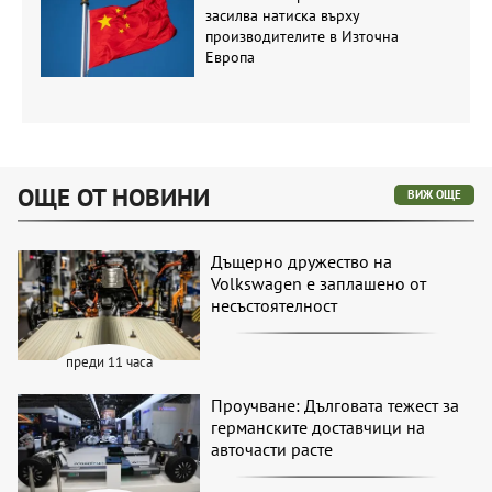
засилва натиска върху
производителите в Източна
Европа
ОЩЕ ОТ НОВИНИ
ВИЖ ОЩЕ
Дъщерно дружество на
Volkswagen е заплашено от
несъстоятелност
преди 11 часа
Проучване: Дълговата тежест за
германските доставчици на
авточасти расте