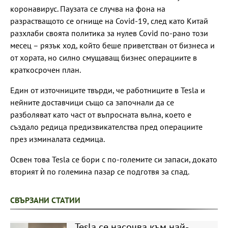
коронавирус. Паузата се случва на фона на
разрастващото се огнище на Covid-19, след като Китай
разхлаби своята политика за нулев Covid по-рано този
месец – рязък ход, който беше приветстван от бизнеса и
от хората, но силно смущаващ бизнес операциите в
краткосрочен план.
Един от източниците твърди, че работниците в Tesla и
нейните доставчици също са започнали да се
разболяват като част от въпросната вълна, което е
създало редица предизвикателства пред операциите
през изминалата седмица.
Освен това Tesla се бори с по-големите си запаси, докато
вторият ѝ по големина пазар се подготвя за спад.
СВЪРЗАНИ СТАТИИ
Tesla се насочва към най-