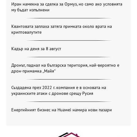
Иран намекна за сделка за Ормуз, но само ако условията
му бъдат изпълнени
Квантовата заплаха затяга примката около врата на
криптовалутите
Кадър на деня за 8 август
Дронът, паднал на българска територия, най-вероятно е
дрон-примамка „Майя“
Създадена през 2022 г. компания е в основата на
украинските атаки с дронове срещу Русия
Енергийният бизнес на Huawei намира нови пазари