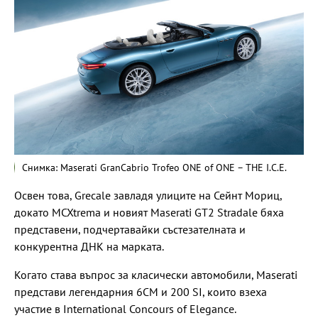
Снимка: Maserati GranCabrio Trofeo ONE of ONE – THE I.C.E.
Освен това, Grecale завладя улиците на Сейнт Мориц,
докато MCXtrema и новият Maserati GT2 Stradale бяха
представени, подчертавайки състезателната и
конкурентна ДНК на марката.
Когато става въпрос за класически автомобили, Maserati
представи легендарния 6CM и 200 SI, които взеха
участие в International Concours of Elegance.