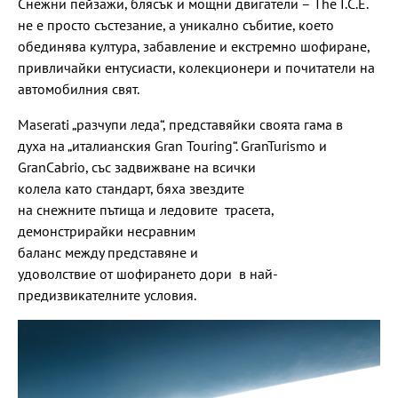
Снежни пейзажи, блясък и мощни двигатели – The I.C.E.
не е просто състезание, а уникално събитие, което
обединява култура, забавление и екстремно шофиране,
привличайки ентусиасти, колекционери и почитатели на
автомобилния свят.
Maserati „разчупи леда“, представяйки своята гама в
духа на „италианския Gran Touring“. GranTurismo и
GranCabrio, със задвижване на всички
колела като стандарт, бяха звездите
на снежните пътища и ледовите трасета,
демонстрирайки несравним
баланс между представяне и
удоволствие от шофирането дори в най-
предизвикателните условия.