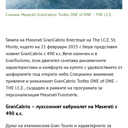
Снимка: Maserati GranCabrio Trofeo ONE of ONE – THE I.C.E.
Гамата на Maserati GranCabrio блестеше на The I.C.E. St.
Moritz, където на 21 февруари 2025 г. беше представен
новият GranCabrio с 490 к.с. Вече наличен и в
GranTurismo, този двигател съчетава динамичните
характеристики и комфорта на купето с удоволствието от
шофирането под открито небе. Специално внимание
привлече и уникалният GranCabrio Trofeo ONE of ONE –
THE I.C.E., създаден в рамките на програмата за
персонализация Maserati Fuoriserie.
GranCabrio – луксозният кабриолет на Maserati с
490 к.с.
Духът на италианския Gran Tourer и характерното за