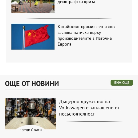
демографска криза
Китайският промишлен износ
засилва натиска върху
производителите в Източна
Европа
ОЩЕ ОТ НОВИНИ
ВИЖ ОЩЕ
Дъщерно дружество на
Volkswagen е заплашено от
несъстоятелност
преди 6 часа