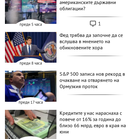
американските държавни
облигации?
1
преди 5 часа
Фед трябва да започне да се
вслушва в мнението на
обикновените хора
преди 8 часа
S&P 500 записа нов рекорд в
очакване на отварянето на
Ормузкия проток
преди 17 часа
Кредитите у нас нараснаха с
повече от 16% за година до
близо 66 млрд. евро в края на
юни