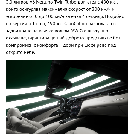
3.0-литров V6 Nettuno Twin Turbo двигател с 490 к.с.,
който осигурява максимална скорост от 300 км/ч и
ускорение от 0 до 100 км/ч за едва 4 секунди. Подобно
на версията Trofeo, 490-к.с. GranCabrio разполага със
задвижване на всички колела (AWD) и въздушно
окачване, гарантиращи най-доброто представяне без
компромиси с комфорта – дори при шофиране под
открито небе.