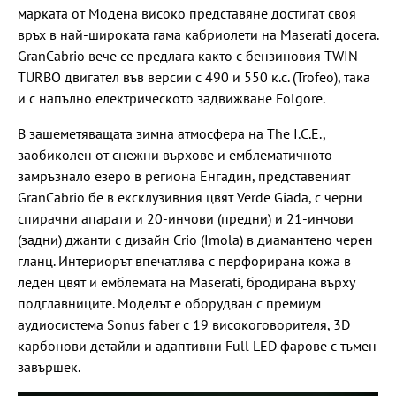
марката от Модена високо представяне достигат своя
връх в най-широката гама кабриолети на Maserati досега.
GranCabrio вече се предлага както с бензиновия TWIN
TURBO двигател във версии с 490 и 550 к.с. (Trofeo), така
и с напълно електрическото задвижване Folgore.
В зашеметяващата зимна атмосфера на The I.C.E.,
заобиколен от снежни върхове и емблематичното
замръзнало езеро в региона Енгадин, представеният
GranCabrio бе в ексклузивния цвят Verde Giada, с черни
спирачни апарати и 20-инчови (предни) и 21-инчови
(задни) джанти с дизайн Crio (Imola) в диамантено черен
гланц. Интериорът впечатлява с перфорирана кожа в
леден цвят и емблемата на Maserati, бродирана върху
подглавниците. Моделът е оборудван с премиум
аудиосистема Sonus faber с 19 високоговорителя, 3D
карбонови детайли и адаптивни Full LED фарове с тъмен
завършек.