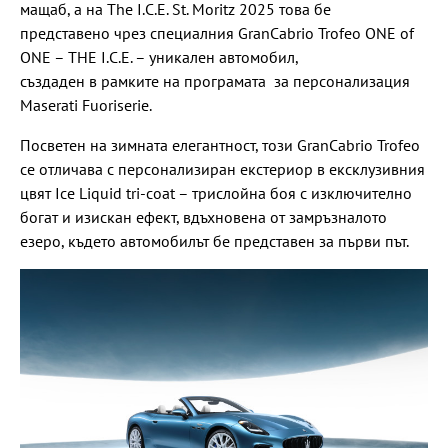
мащаб, а на The I.C.E. St. Moritz 2025 това бе
представено чрез специалния GranCabrio Trofeo ONE of
ONE – THE I.C.E. – уникален автомобил,
създаден в рамките на програмата за персонализация
Maserati Fuoriserie.
Посветен на зимната елегантност, този GranCabrio Trofeo
се отличава с персонализиран екстериор в ексклузивния
цвят Ice Liquid tri-coat – трислойна боя с изключително
богат и изискан ефект, вдъхновена от замръзналото
езеро, където автомобилът бе представен за първи път.