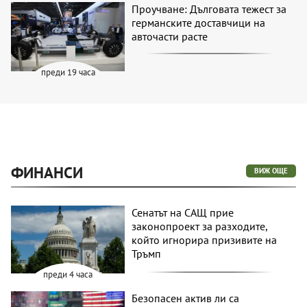
Проучване: Дълговата тежест за
германските доставчици на
авточасти расте
преди 19 часа
ФИНАНСИ
ВИЖ ОЩЕ
Сенатът на САЩ прие
законопроект за разходите,
който игнорира призивите на
Тръмп
преди 4 часа
Безопасен актив ли са