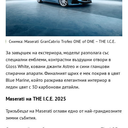
Снимка: Maserati GranCabrio Trofeo ONE of ONE – THE I.C.E.
За завършек на екстериора, моделът разполага със
специални емблеми, контрастни въздушни отвори в
Gloss White, ковани джанти Astreo и сини гланцови
спирачни апарати. Финалният щрих е мек покрив в цвят
Blue Marine, който разкрива елегантния интериор в
леден цвят с 3D карбонови детайли.
Maserati на THE I.C.E. 2025
Тризъбецът на Maserati оглави едно от най-грандиозните
зимни събития.