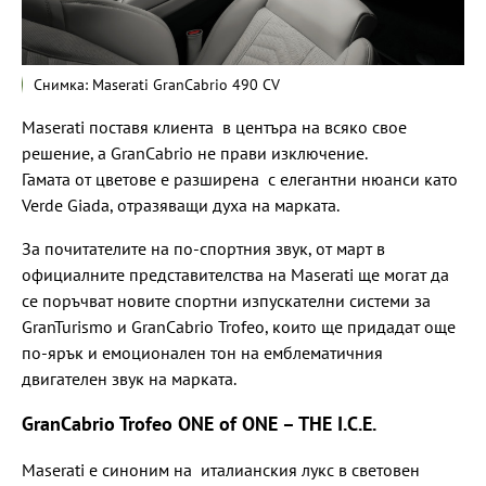
Снимка: Maserati GranCabrio 490 CV
Maserati поставя клиента в центъра на всяко свое
решение, а GranCabrio не прави изключение.
Гамата от цветове е разширена с елегантни нюанси като
Verde Giada, отразяващи духа на марката.
За почитателите на по-спортния звук, от март в
официалните представителства на Maserati ще могат да
се поръчват новите спортни изпускателни системи за
GranTurismo и GranCabrio Trofeo, които ще придадат още
по-ярък и емоционален тон на емблематичния
двигателен звук на марката.
GranCabrio Trofeo ONE of ONE – THE I.C.E.
Maserati е синоним на италианския лукс в световен