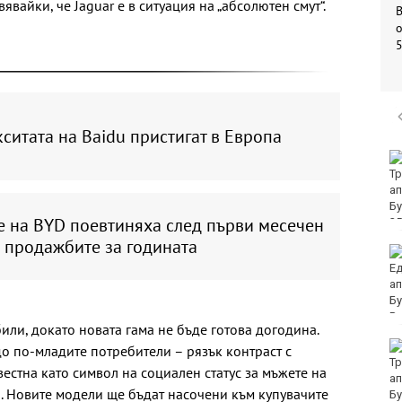
явайки, че Jaguar е в ситуация на „абсолютен смут“.
о
ситата на Baidu пристигат в Европа
Убитият мъж на
Младежкия хълм в
Пловдив е от Кричим
е на BYD поевтиняха след първи месечен
 продажбите за годината
Кола се преобърна по
таван на тротоар
или, докато новата гама не бъде готова догодина.
Това са последните
до по-младите потребители – рязък контраст с
дни, в които цените ще
вестна като символ на социален статус за мъжете на
се изписват в лева и в
. Новите модели ще бъдат насочени към купувачите
евро по закон