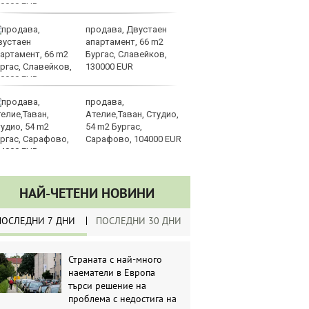
продава, Двустаен
Ка
апартамент, 66 m2
се
Бургас, Славейков,
па
130000 EUR
р
продава,
Ст
Ателие,Таван, Студио,
на
54 m2 Бургас,
Сарафово, 104000 EUR
НАЙ-ЧЕТЕНИ НОВИНИ
ПОСЛЕДНИ 7 ДНИ
ПОСЛЕДНИ 30 ДНИ
Страната с най-много
наематели в Европа
търси решение на
проблема с недостига на