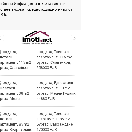
Войнов: Инфлацията в България ще
стане висока - средногодишно ниво от
5,9%
продава, Тристаен
Си
апартамент, 115 m2
съ
Бургас, Славейков,
в 
258000 EUR
ре
изостават
продава, Едностаен
Ко
апартамент, 38 m2
ки
Бургас, Меден Рудник,
за
44880 EUR
уб
продава, Тристаен
Ки
апартамент, 85 m2
м
Бургас, Възраждане,
ин
170000 EUR
д