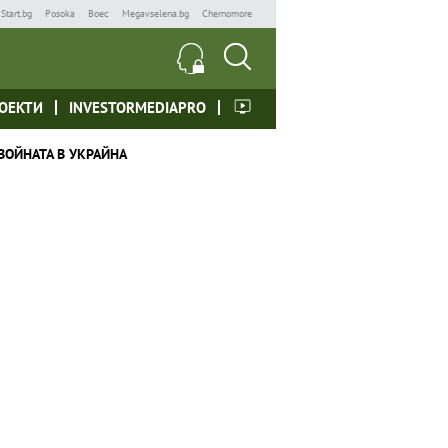
Start.bg
Posoka
Boec
Megavselena.bg
Chernomore
ОЕКТИ
INVESTORMEDIAPRO
ВОЙНАТА В УКРАЙНА