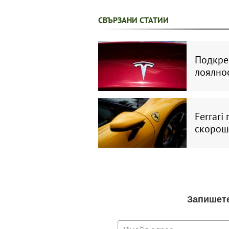
СВЪРЗАНИ СТАТИИ
Подкреп
лоялнос
Ferrari
скорош