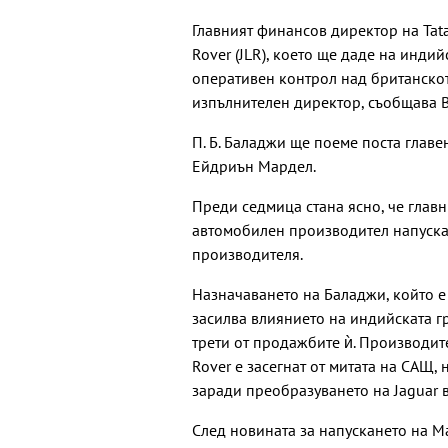
Главният финансов директор на Tata
Rover (JLR), което ще даде на инд
оперативен контрол над британско
изпълнителен директор, съобщава 
П. Б. Баладжи ще поеме поста глав
Ейдриън Мардел.
Преди седмица стана ясно, че глав
автомобилен производител напуска 
производителя.
Назначаването на Баладжи, който е 
засилва влиянието на индийската г
трети от продажбите ѝ. Производит
Rover е засегнат от митата на САЩ,
заради преобразуването на Jaguar 
След новината за напускането на М