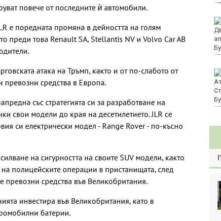
руват повече от последните ѝ автомобили.
Хванаха за ден 29
JLR е поредната промяна в дейността на голям
шофьори с алкохол
 преди това Renault SA, Stellantis NV и Volvo Car AB
или наркотици
одители.
рговската атака на Тръмп, както и от по-слабото от
Три главни дирекции
и превозни средства в Европа.
поемат дейностите на
Регионалните здравни
инспекции
апредна със стратегията си за разработване на
ки свои модели до края на десетилетието. JLR се
рвия си електрически модел - Range Rover - по-късно
силване на сигурността на своите SUV модели, както
 на полицейските операции в пристанищата, след
те превозни средства във Великобритания.
нията инвестира във Великобритания, като в
тромобилни батерии.