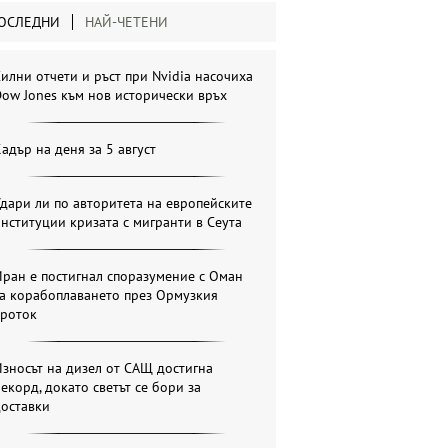
ОСЛЕДНИ
НАЙ-ЧЕТЕНИ
илни отчети и ръст при Nvidia насочиха
ow Jones към нов исторически връх
адър на деня за 5 август
дари ли по авторитета на европейските
нституции кризата с мигранти в Сеута
ран е постигнал споразумение с Оман
за корабоплаването през Ормузкия
проток
зносът на дизел от САЩ достигна
екорд, докато светът се бори за
доставки