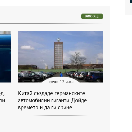
ВИЖ ОЩЕ
преди 12 часа
д.
Китай създаде германските
ли
автомобилни гиганти. Дойде
времето и да ги срине