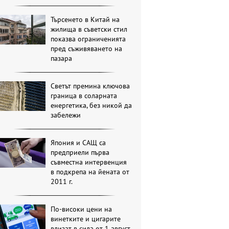
Търсенето в Китай на
жилища в съветски стил
показва ограниченията
пред съживяването на
пазара
Светът премина ключова
граница в соларната
енергетика, без никой да
забележи
Япония и САЩ са
предприели първа
съвместна интервенция
в подкрепа на йената от
2011 г.
По-високи цени на
винетките и цигарите
влизат в сила от 1 август