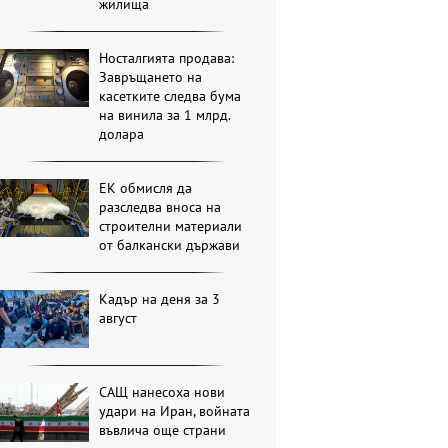
жилища
Носталгията продава:
Завръщането на
касетките следва бума
на винила за 1 млрд.
долара
ЕК обмисля да
разследва вноса на
строителни материали
от балкански държави
Кадър на деня за 3
август
САЩ нанесоха нови
удари на Иран, войната
въвлича още страни