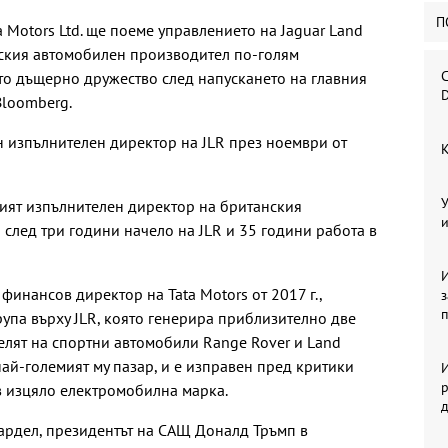
П
 Motors Ltd. ще поеме управлението на Jaguar Land
ийския автомобилен производител по-голям
С
то дъщерно дружество след напускането на главния
D
Bloomberg.
ен изпълнителен директор на JLR през ноември от
К
У
ният изпълнителен директор на британския
и
след три години начело на JLR и 35 години работа в
И
финансов директор на Tata Motors от 2017 г.,
рупа върху JLR, която генерира приблизително две
елят на спортни автомобили Range Rover и Land
 най-големият му пазар, и е изправен пред критики
И
р
в изцяло електромобилна марка.
ардел, президентът на САЩ Доналд Тръмп в