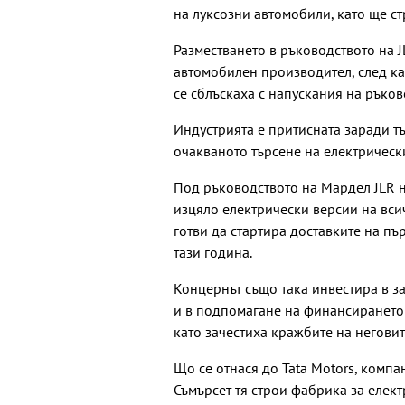
на луксозни автомобили, като ще ст
Разместването в ръководството на 
автомобилен производител, след като
се сблъскаха с напускания на ръков
Индустрията е притисната заради тъ
очакваното търсене на електрическ
Под ръководството на Мардел JLR н
изцяло електрически версии на всич
готви да стартира доставките на пъ
тази година.
Концернът също така инвестира в за
и в подпомагане на финансирането
като зачестиха кражбите на негови
Що се отнася до Tata Motors, компа
Съмърсет тя строи фабрика за елек