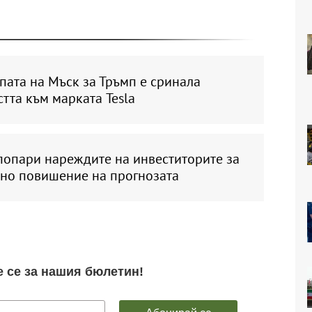
ата на Мъск за Тръмп е сринала
тта към марката Tesla
 попари нареждите на инвеститорите за
но повишение на прогнозата