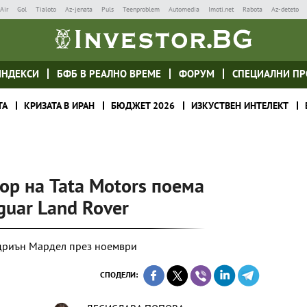
Air
Gol
Tialoto
Az-jenata
Puls
Teenproblem
Automedia
Imoti.net
Rabota
Az-deteto
ИНДЕКСИ
БФБ В РЕАЛНО ВРЕМЕ
ФОРУМ
СПЕЦИАЛНИ ПР
ТА
КРИЗАТА В ИРАН
БЮДЖЕТ 2026
ИЗКУСТВЕН ИНТЕЛЕКТ
ор на Tata Motors поема
guar Land Rover
йдриън Мардел през ноември
СПОДЕЛИ: