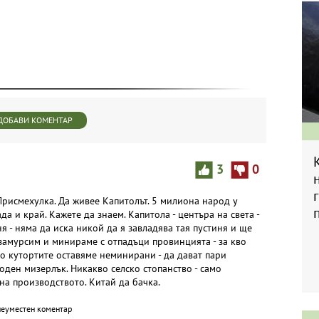
ДОБАВИ КОМЕНТАР
3
0
 Присмехулка. Да живее Капитолът. 5 милиона народ у
а и край. Кажете да знаем. Капитола - центъра на света -
я - няма да иска никой да я завладява тая пустиня и ще
замурсим и минираме с отпадъци провинцията - за кво
амо кутортите оставяме неминирани - да дават пари
оден мизерлък. Никакво селско стопанство - само
на производството. Китай да бачка.
неуместен коментар