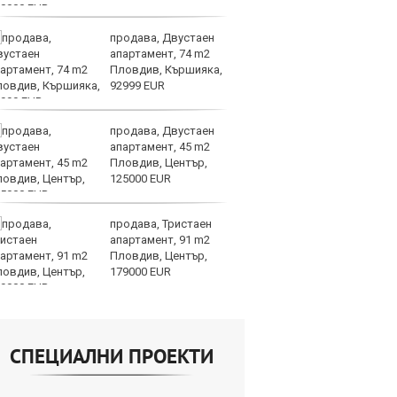
продава, Двустаен
Це
апартамент, 74 m2
Ру
Пловдив, Кършияка,
та
92999 EUR
продава, Двустаен
СА
апартамент, 45 m2
мл
Пловдив, Център,
пр
125000 EUR
п
продава, Тристаен
Н
апартамент, 91 m2
Op
Пловдив, Център,
на
179000 EUR
це
СПЕЦИАЛНИ ПРОЕКТИ