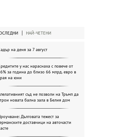
ОСЛЕДНИ
НАЙ-ЧЕТЕНИ
адър на деня за 7 август
редитите у нас нараснаха с повече от
6% за година до близо 66 млрд. евро в
края на юни
пелативният съд не позволи на Тръмп да
трои новата бална зала в Белия дом
роучване: Дълговата тежест за
ерманските доставчици на авточасти
асте