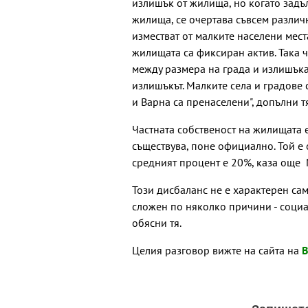
излишък от жилища, но когато задъ
жилища, се очертава съвсем различн
изместват от малките населени мест
жилищата са фиксиран актив. Така 
между размера на града и излишъка.
излишъкът. Малките села и градове 
и Варна са пренаселени", допълни тя
Частната собственост на жилищата е
съществува, поне официално. Той е
средният процент е 20%, каза още 
Този дисбаланс не е характерен сам
сложен по няколко причини - социа
обясни тя.
Целия разговор вижте на сайта на
B