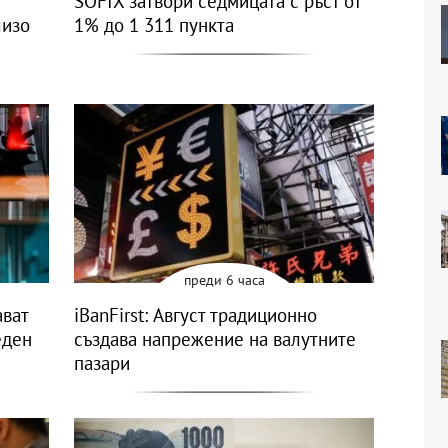
SOFIX затвори седмицата с ръст от
лизо
1% до 1 311 пункта
преди 6 часа
ават
iBanFirst: Август традиционно
еден
създава напрежение на валутните
пазари