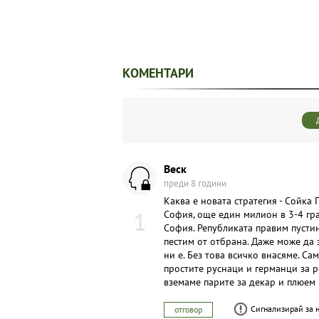
КОМЕНТАРИ
Веск
преди 8 години
Каква е новата стратегия - Сойка
1
София, още един милион в 3-4 град
София. Републиката правим пустин
пестим от отбрана. Даже може да 
ни е. Без това всичко внасяме. С
простите руснаци и германци за р
вземаме парите за декар и плюем 
Сигнализирай за 
отговор