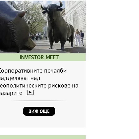
INVESTOR MEET
Корпоративните печалби
надделяват над
геополитическите рискове на
пазарите
ВИЖ ОЩЕ