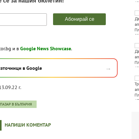
Тази събота: откриват
ловния сезон за
пернат дивеч
ФК Девня гостува на
tor.bg и в
Google News Showcase
.
Атлетик (Провадия) за
Аматьорската купа
→
източници в Google
Национална мрежа за
децата:
13.09.22 г.
Саморазправата не е
правосъдие след
случая с „ловци на педофили“
ПАЗАР В БЪЛГАРИЯ
НАПИШИ КОМЕНТАР