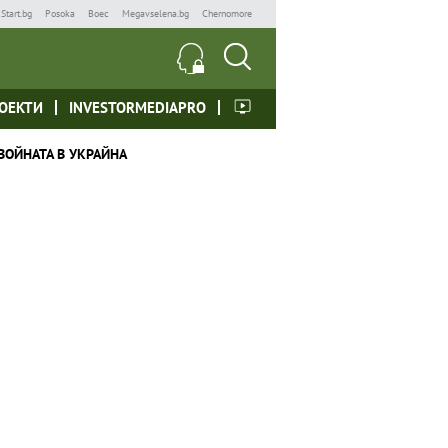
Start.bg
Posoka
Boec
Megavselena.bg
Chernomore
ОЕКТИ
INVESTORMEDIAPRO
ВОЙНАТА В УКРАЙНА