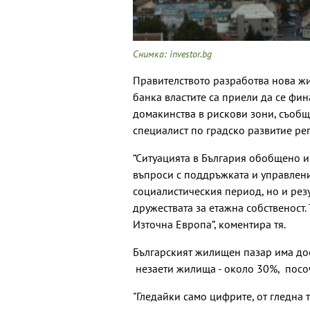
Снимка: investor.bg
Правителството разработва нова ж
банка властите са приели да се фи
домакинства в рискови зони, съобщ
специалист по градско развитие ре
“Ситуацията в България обобщено и
въпроси с поддръжката и управление
социалистическия период, но и резу
дружествата за етажна собственост.
Източна Европа”, коментира тя.
Българският жилищен пазар има дос
незаети жилища - около 30%, посо
"Гледайки само цифрите, от гледна