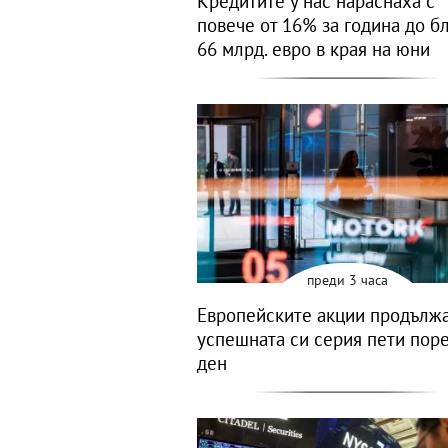
Кредитите у нас нараснаха с
повече от 16% за година до б
66 млрд. евро в края на юни
преди 3 часа
Европейските акции продълж
успешната си серия пети пор
ден