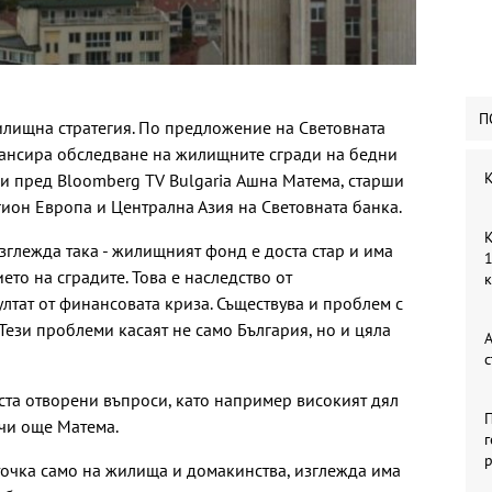
П
илищна стратегия. По предложение на Световната
нансира обследване на жилищните сгради на бедни
К
и пред Bloomberg TV Bulgaria Ашна Матема, старши
гион Европа и Централна Азия на Световната банка.
К
зглежда така - жилищният фонд е доста стар и има
1
то на сградите. Това е наследство от
лтат от финансовата криза. Съществува и проблем с
 Тези проблеми касаят не само България, но и цяла
А
с
та отворени въпроси, като например високият дял
П
чи още Матема.
г
р
 точка само на жилища и домакинства, изглежда има