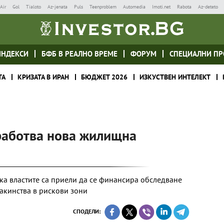
Air
Gol
Tialoto
Az-jenata
Puls
Teenproblem
Automedia
Imoti.net
Rabota
Az-deteto
ИНДЕКСИ
БФБ В РЕАЛНО ВРЕМЕ
ФОРУМ
СПЕЦИАЛНИ ПР
ТА
КРИЗАТА В ИРАН
БЮДЖЕТ 2026
ИЗКУСТВЕН ИНТЕЛЕКТ
работва нова жилищна
а властите са приели да се финансира обследване
акинства в рискови зони
СПОДЕЛИ: