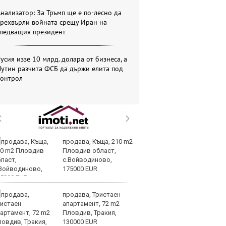
нализатор: За Тръмп ще е по-лесно да
прехвърли войната срещу Иран на
следващия президент
усия иззе 10 млрд. долара от бизнеса, а
утин разчита ФСБ да държи елита под
контрол
продава, Къща, 210 m2
Те
Пловдив област,
ги
с.Войводиново,
иг
175000 EUR
ст
отшумяват
продава, Тристаен
Со
апартамент, 72 m2
Тр
Пловдив, Тракия,
съ
130000 EUR
а 