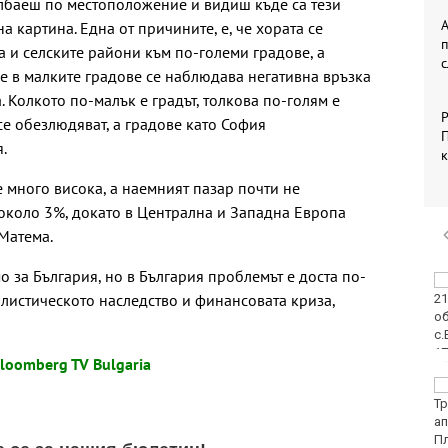
лбаеш по местоположение и видиш къде са тези
А
а картина. Една от причините, е, че хората се
а и селските райони към по-големи градове, а
че в малките градове се наблюдава негативна връзка
 Колкото по-малък е градът, толкова по-голям е
Р
се обезлюдяват, а градове като София
П
.
 много висока, а наемният пазар почти не
 около 3%, докато в Централна и Западна Европа
Матема.
о за България, но в България проблемът е доста по-
Двоен ръст на
листическото наследство и финансовата криза,
чревните инфекции за
седмица във
Варненско
loomberg TV Bulgaria
Вечерен крос ще се
проведе тази събота в
Морската градина на
Варна