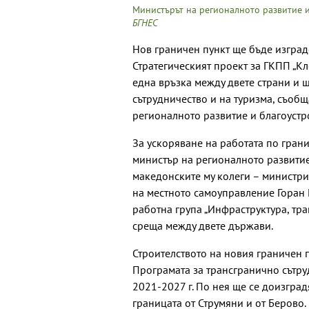
Министърът на регионалното развитие 
БГНЕС
Нов граничен пункт ще бъде изгра
Стратегическият проект за ГКПП „К
една връзка между двете страни и 
сътрудничество и на туризма, съоб
регионалното развитие и благоустр
За ускоряване на работата по гран
министър на регионалното развитие
македонските му колеги – министри
на местното самоуправление Горан 
работна група „Инфраструктура, тра
среща между двете държави.
Строителството на новия граничен п
Програмата за трансгранично сътр
2021-2027 г. По нея ще се доизгра
границата от Струмяни и от Берово.