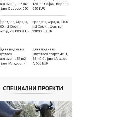
125 m2 София, Борово,
пр
950 EUR
ви
отслабват
продава, Сграда, 1100
Ук
m2 София, Център,
ат
2300000 EUR
та
об
дава под наем,
Те
Двустаен апартамент,
ги
55 m2 София, Младост
иг
4, 650 EUR
ст
отшумяват
СПЕЦИАЛНИ ПРОЕКТИ