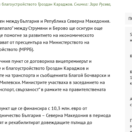
и благоустройството Гроздан Караджов.
Снимка: Зара Русева,
П
ден между България и Република Северна Македония.
лепало“ между Струмяни и Берово ще осигури още
S
ще помогне за развитието на икономическото
н
щават от пресцентъра на Министерството на
ойството (МРРБ).
К
ичния пункт се договориха вицепремиерът и
 и благоустройството Гроздан Караджов и
К
те на транспорта и съобщенията Благой Бочварски и
1
Милевски. Министрите участваха в заседанието на
нспорт, свързаност“ в рамките на правителствената
А
с
ункт ще се финансира с 10,3 млн. евро от
удничество България – Северна Македония в периода
П
дят и рехабилитират довеждащите пътища до
г
р