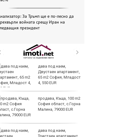
нализатор: За Тръмп ще е по-лесно да
прехвърли войната срещу Иран на
следващия президент
дава под наем,
И
Двустаен апартамент,
гр
65 m2 София, Младост
Ит
4, 550 EUR
ми
продава, Къща, 100 m2
Op
София област, с.Горна
ра
Малина, 79000 EUR
м
оп
сигурността
дава под наем,
До
Тристаен апартамент,
ни