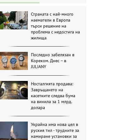
Страната с най-много
наематели в Европа
търси решение на
проблема с недостига на
жилища
Последно забелязан в
Кореком. Днес – в
JULIANY
Носталгията продава:
Завръщането на
касетките следва бума
на винила за 1 млрд.
долара
Украйна има нова цел в
руския тил - трудните за
намиране установки за