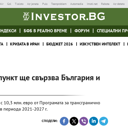
Air
Gol
Tialoto
Az-jenata
Puls
Teenproblem
Automedia
Imoti.net
Rabota
Az-deteto
ИНДЕКСИ
БФБ В РЕАЛНО ВРЕМЕ
ФОРУМ
СПЕЦИАЛНИ ПР
ТА
КРИЗАТА В ИРАН
БЮДЖЕТ 2026
ИЗКУСТВЕН ИНТЕЛЕКТ
ункт ще свързва България и
с 10,3 млн. евро от Програмата за трансгранично
 в периода 2021-2027 г.
СПОДЕЛИ: