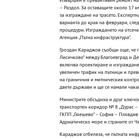
Извършен е превантивен ремонт на 
– Раздол. За оставащите около 17 к
за изграждане на трасето. Експерт
варианта до края на февруари, сле
процедури. Изграждането на отсечк
Агенция „Пътна инфраструктура“.
Гроздан Караджов съобщи още, че п
Лисичково“ между Благоевград и Де
включва проектиране и изграждане 
увеличен трафик на пътници и прев
на граничния и митническия контро
двете държави и ще се намали чака
Министрите обсъдиха и друг ключо
транспортен коридор № 8 „Дурас –
ГКПП „Гюешево“ – София – Пловдив –
Адриатическо море и страните от Ч
Караджов отбеляза, че пътната инф