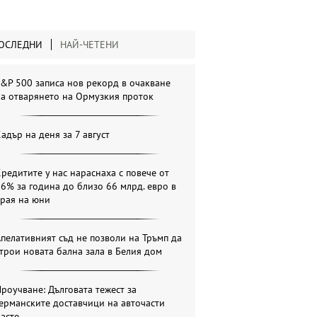
ОСЛЕДНИ
НАЙ-ЧЕТЕНИ
&P 500 записа нов рекорд в очакване
а отварянето на Ормузкия проток
адър на деня за 7 август
редитите у нас нараснаха с повече от
6% за година до близо 66 млрд. евро в
края на юни
пелативният съд не позволи на Тръмп да
трои новата бална зала в Белия дом
роучване: Дълговата тежест за
ерманските доставчици на авточасти
асте