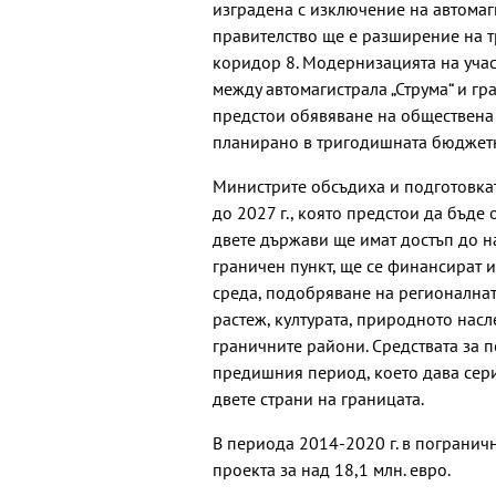
изградена с изключение на автомаг
правителство ще е разширение на т
коридор 8. Модернизацията на учас
между автомагистрала „Струма“ и гр
предстои обявяване на обществена
планирано в тригодишната бюджетн
Министрите обсъдиха и подготовкат
до 2027 г., която предстои да бъде
двете държави ще имат достъп до на
граничен пункт, ще се финансират и
среда, подобряване на регионална
растеж, културата, природното насл
граничните райони. Средствата за п
предишния период, което дава сери
двете страни на границата.
В периода 2014-2020 г. в погранич
проекта за над 18,1 млн. евро.