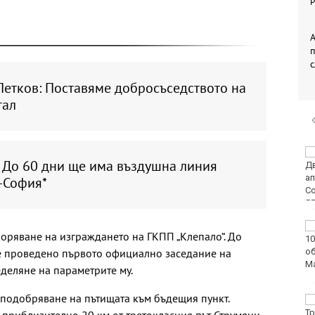
А
Петков: Поставяме добросъседството на
тал
Двоен ръст на
: До 60 дни ще има въздушна линия
чревните инфекции за
седмица във
-София*
Варненско
Вечерен крос ще се
коряване на изграждането на ГКПП „Клепало“. До
проведе тази събота в
де проведено първото официално заседание на
Морската градина на
Варна
деляне на параметрите му.
 подобряване на пътищата към бъдещия пункт.
Тази събота: откриват
ловния сезон за