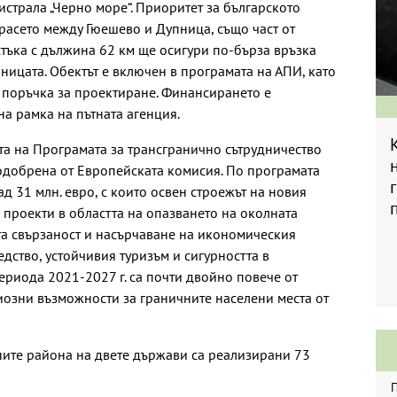
истрала „Черно море“. Приоритет за българското
расето между Гюешево и Дупница, също част от
тъка с дължина 62 км ще осигури по-бърза връзка
аницата. Обектът е включен в програмата на АПИ, като
 поръчка за проектиране. Финансирането е
а рамка на пътната агенция.
а на Програмата за трансгранично сътрудничество
 одобрена от Европейската комисия. По програмата
д 31 млн. евро, с които освен строежът на новия
 проекти в областта на опазването на околната
та свързаност и насърчаване на икономическия
едство, устойчивия туризъм и сигурността в
ериода 2021-2027 г. са почти двойно повече от
озни възможности за граничните населени места от
ните района на двете държави са реализирани 73