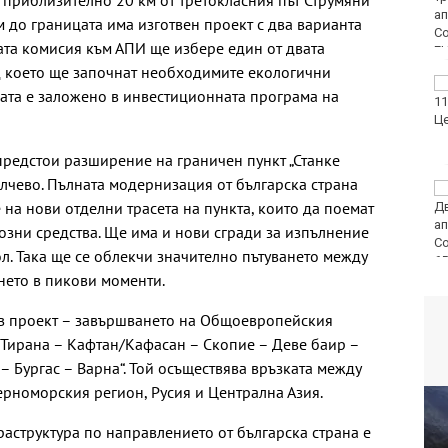
приблизително 20 км от третокласния път Струмяни
пернат дивеч
м до границата има изготвен проект с два варианта
ната комисия към АПИ ще избере един от двата
д което ще започнат необходимите екологични
ФК Девня гостува на
ата е заложено в инвестиционната програма на
Атлетик (Провадия) за
Аматьорската купа
редстои разширение на граничен пункт „Станке
лчево. Пълната модернизация от българска страна
Национална мрежа за
на нови отделни трасета на пункта, които да поемат
децата:
Саморазправата не е
озни средства. Ще има и нови сгради за изпълнение
правосъдие след
л. Така ще се облекчи значително пътуването между
случая с „ловци на педофили“
нето в пикови моменти.
в проект – завършването на Общоевропейския
 Тирана – Кафтан/Kaфaсан – Скопие – Деве баир –
 Бургас – Варна“. Той осъществява връзката между
ерноморския регион, Русия и Централна Азия.
раструктура по направлението от българска страна е