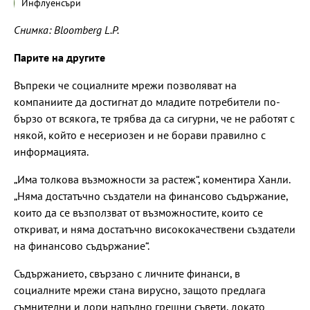
Инфлуенсъри
Снимка: Bloomberg L.P.
Парите на другите
Въпреки че социалните мрежи позволяват на
компаниите да достигнат до младите потребители по-
бързо от всякога, те трябва да са сигурни, че не работят с
някой, който е несериозен и не борави правилно с
информацията.
„Има толкова възможности за растеж“, коментира Ханли.
„Няма достатъчно създатели на финансово съдържание,
които да се възползват от възможностите, които се
откриват, и няма достатъчно висококачествени създатели
на финансово съдържание“.
Съдържанието, свързано с личните финанси, в
социалните мрежи стана вирусно, защото предлага
съмнителни и дори напълно грешни съвети, докато