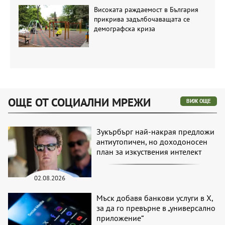
Високата раждаемост в България
прикрива задълбочаващата се
демографска криза
ОЩЕ ОТ СОЦИАЛНИ МРЕЖИ
ВИЖ ОЩЕ
Зукърбърг най-накрая предложи
антиутопичен, но доходоносен
план за изкуствения интелект
02.08.2026
Мъск добавя банкови услуги в X,
за да го превърне в „универсално
приложение“