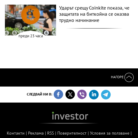
Ударът срещу Coinkite показа, че
защитата на биткойна се оказва
трудно начинание
преди 23 часа
НАГОРЕ
СЛЕДВАЙ НИ В:
Контакти
|
Реклама
|
RSS
|
Поверителност
|
Условия за ползване
|