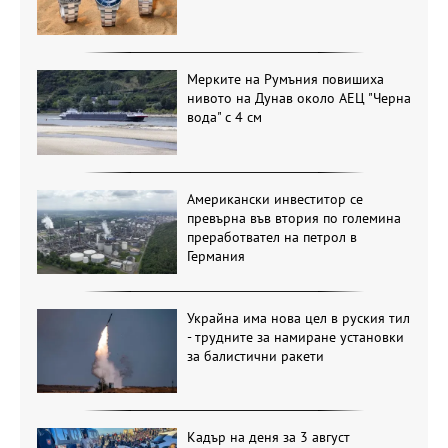
Мерките на Румъния повишиха
нивото на Дунав около АЕЦ "Черна
вода" с 4 см
Американски инвеститор се
превърна във втория по големина
преработвател на петрол в
Германия
Украйна има нова цел в руския тил
- трудните за намиране установки
за балистични ракети
Кадър на деня за 3 август