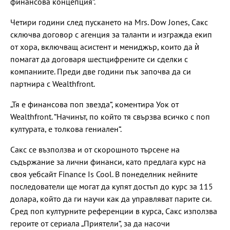
финансова концепция“.
Четири години след пускането на Mrs. Dow Jones, Сакс
сключва договор с агенция за таланти и изгражда екип
от хора, включващ асистент и мениджър, които да ѝ
помагат да договаря шестцифрените си сделки с
компаниите. Преди две години пък започва да си
партнира с Wealthfront.
„Тя е финансова поп звезда“, коментира Уок от
Wealthfront. “Начинът, по който тя свързва всичко с поп
културата, е толкова гениален“.
Сакс се възползва и от скорошното търсене на
съдържание за лични финанси, като предлага курс на
своя уебсайт Finance Is Cool. В понеделник нейните
последователи ще могат да купят достъп до курс за 115
долара, който да ги научи как да управляват парите си.
Сред поп културните референции в курса, Сакс използва
героите от сериала „Приятели“, за да насочи