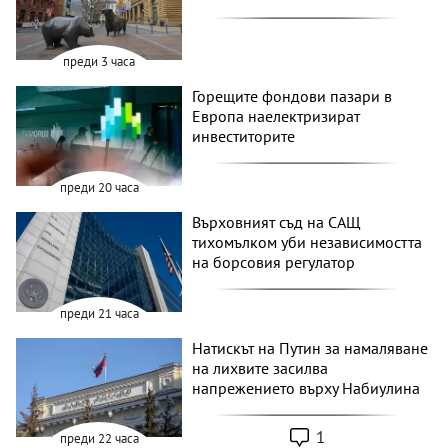
преди 3 часа
Горещите фондови пазари в
Европа наелектризират
инвеститорите
преди 20 часа
Върховният съд на САЩ
тихомълком уби независимостта
на борсовия регулатор
преди 21 часа
Натискът на Путин за намаляване
на лихвите засилва
напрежението върху Набиулина
1
преди 22 часа