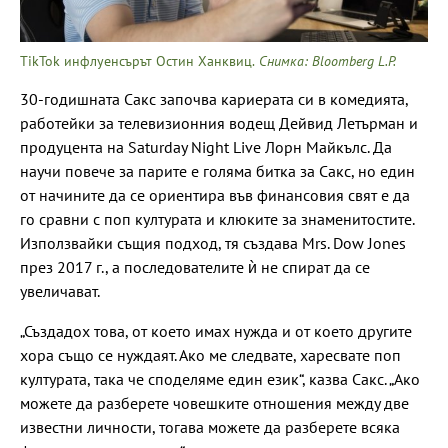
TikTok инфлуенсърът Остин Ханквиц.
Снимка: Bloomberg L.P.
30-годишната Сакс започва кариерата си в комедията,
работейки за телевизионния водещ Дейвид Летърман и
продуцента на Saturday Night Live Лорн Майкълс. Да
научи повече за парите е голяма битка за Сакс, но един
от начините да се ориентира във финансовия свят е да
го сравни с поп културата и клюките за знаменитостите.
Използвайки същия подход, тя създава Mrs. Dow Jones
през 2017 г., а последователите ѝ не спират да се
увеличават.
„Създадох това, от което имах нужда и от което другите
хора също се нуждаят. Ако ме следвате, харесвате поп
културата, така че споделяме един език“, казва Сакс. „Ако
можете да разберете човешките отношения между две
известни личности, тогава можете да разберете всяка