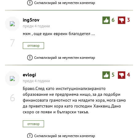
Сигнализирай за неуместен коментар
ing5rov
6
3
преди 4 години
мхм , още един евреин благодетел ...
7
отговор
Сигнализирай за неуместен коментар
evlogi
5
4
преди 4 години
Браво.След като институционализираното
6
образование не предприема нищо, за да подобри
финансовата грамотност на младите хора, мога само
да приветствам хора като господин Ханквиц.Дано
скоро се появи и български такъв.
отговор
Сигнализирай за неуместен коментар