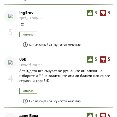
ing5rov
3
3
преди 4 години
: )))
5
отговор
Сигнализирай за неуместен коментар
0pk
5
5
преди 4 години
А там, дето все сънуват, че руснаците им влияят на
4
изборите и *** на тоалетните има ли балами или са все
сериозни хора? :D
отговор
Сигнализирай за неуместен коментар
дядя Вова
4
5