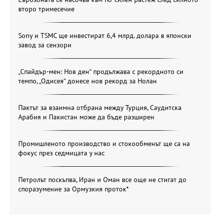
второ тримесечие
Sony и TSMC ще инвестират 6,4 млрд. долара в японски
завод за сензори
„Спайдър-мен: Нов ден“ продължава с рекордното си
темпо, „Одисея“ донесе нов рекорд за Нолан
Пактът за взаимна отбрана между Турция, Саудитска
Арабия и Пакистан може да бъде разширен
Промишленото производство и стокообменът ще са на
фокус през седмицата у нас
Петролът поскъпва, Иран и Оман все още не стигат до
споразумение за Ормузкия проток*