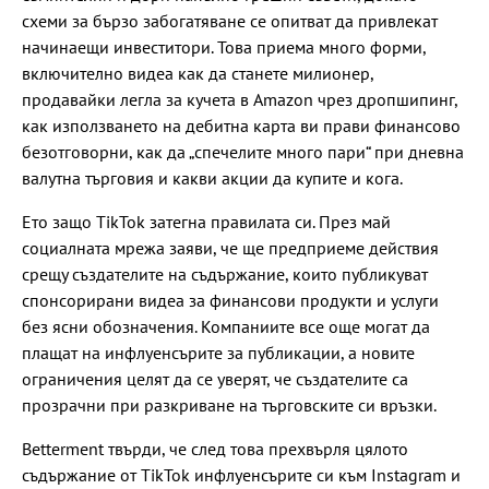
схеми за бързо забогатяване се опитват да привлекат
начинаещи инвеститори. Това приема много форми,
включително видеа как да станете милионер,
продавайки легла за кучета в Amazon чрез дропшипинг,
как използването на дебитна карта ви прави финансово
безотговорни, как да „спечелите много пари“ при дневна
валутна търговия и какви акции да купите и кога.
Ето защо TikTok затегна правилата си. През май
социалната мрежа заяви, че ще предприеме действия
срещу създателите на съдържание, които публикуват
спонсорирани видеа за финансови продукти и услуги
без ясни обозначения. Компаниите все още могат да
плащат на инфлуенсърите за публикации, а новите
ограничения целят да се уверят, че създателите са
прозрачни при разкриване на търговските си връзки.
Betterment твърди, че след това прехвърля цялото
съдържание от TikTok инфлуенсърите си към Instagram и