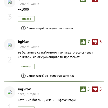
преди 4 години
++1000
3
отговор
Сигнализирай за неуместен коментар
bgMan
7
3
преди 4 години
те баламите са най-много там където все сънуват
2
кошмари, че американците ги превземат
отговор
Сигнализирай за неуместен коментар
ing5rov
5
5
преди 4 години
като има балами , има и инфлуенсъри ...
1