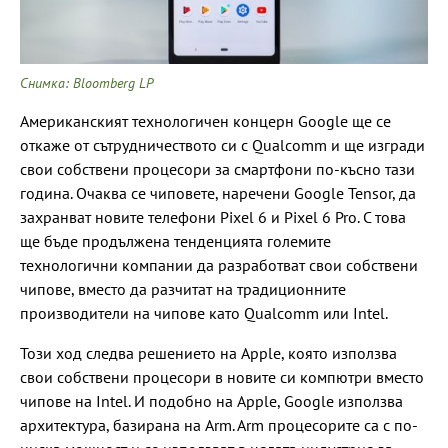
Снимка: Bloomberg LP
Американският технологичен концерн Google ще се
откаже от сътрудничеството си с Qualcomm и ще изгради
свои собствени процесори за смартфони по-късно тази
година. Очаква се чиповете, наречени Google Tensor, да
захранват новите телефони Pixel 6 и Pixel 6 Pro. С това
ще бъде продължена тенденцията големите
технологични компании да разработват свои собствени
чипове, вместо да разчитат на традиционните
производители на чипове като Qualcomm или Intel.
Този ход следва решението на Apple, която използва
свои собствени процесори в новите си компютри вместо
чипове на Intel. И подобно на Apple, Google използва
архитектура, базирана на Arm. Arm процесорите са с по-