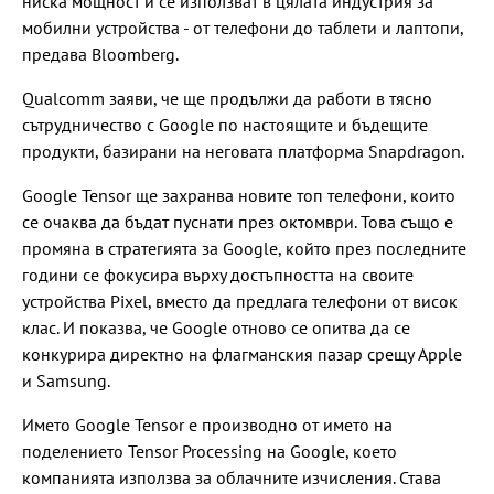
ниска мощност и се използват в цялата индустрия за
мобилни устройства - от телефони до таблети и лаптопи,
предава Bloomberg.
Qualcomm заяви, че ще продължи да работи в тясно
сътрудничество с Google по настоящите и бъдещите
продукти, базирани на неговата платформа Snapdragon.
Google Tensor ще захранва новите топ телефони, които
се очаква да бъдат пуснати през октомври. Това също е
промяна в стратегията за Google, който през последните
години се фокусира върху достъпността на своите
устройства Pixel, вместо да предлага телефони от висок
клас. И показва, че Google отново се опитва да се
конкурира директно на флагманския пазар срещу Apple
и Samsung.
Името Google Tensor е производно от името на
поделението Tensor Processing на Google, което
компанията използва за облачните изчисления. Става