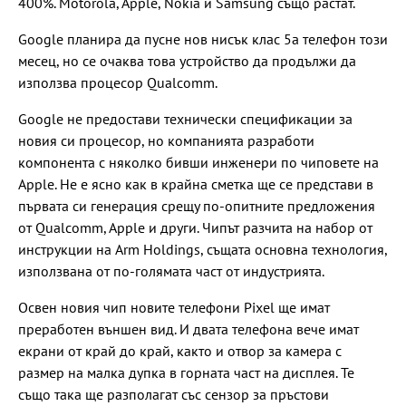
400%. Motorola, Apple, Nokia и Samsung също растат.
Google планира да пусне нов нисък клас 5a телефон този
месец, но се очаква това устройство да продължи да
използва процесор Qualcomm.
Google не предостави технически спецификации за
новия си процесор, но компанията разработи
компонента с няколко бивши инженери по чиповете на
Apple. Не е ясно как в крайна сметка ще се представи в
първата си генерация срещу по-опитните предложения
от Qualcomm, Apple и други. Чипът разчита на набор от
инструкции на Arm Holdings, същата основна технология,
използвана от по-голямата част от индустрията.
Освен новия чип новите телефони Pixel ще имат
преработен външен вид. И двата телефона вече имат
екрани от край до край, както и отвор за камера с
размер на малка дупка в горната част на дисплея. Те
също така ще разполагат със сензор за пръстови