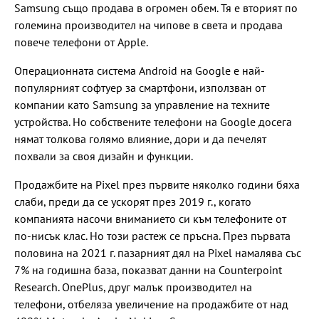
Samsung също продава в огромен обем. Тя е вторият по
големина производител на чипове в света и продава
повече телефони от Apple.
Операционната система Android на Google е най-
популярният софтуер за смартфони, използван от
компании като Samsung за управление на техните
устройства. Но собствените телефони на Google досега
нямат толкова голямо влияние, дори и да печелят
похвали за своя дизайн и функции.
Продажбите на Pixel през първите няколко години бяха
слаби, преди да се ускорят през 2019 г., когато
компанията насочи вниманието си към телефоните от
по-нисък клас. Но този растеж се пръсна. През първата
половина на 2021 г. пазарният дял на Pixel намалява със
7% на годишна база, показват данни на Counterpoint
Research. OnePlus, друг малък производител на
телефони, отбеляза увеличение на продажбите от над