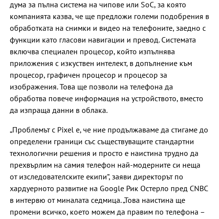
дума за пълна система на чипове или SoC, за която
компанията казва, че ще предложи големи подобрения в
обработката на снимки и видео на телефоните, заедно с
функции като гласови навигации и превод. Системата
включва специален процесор, който изпълнява
приложения с изкуствен интелект, в допълнение към
процесор, графичен процесор и процесор за
изображения. Това ще позволи на телефона да
обработва повече информация на устройството, вместо
да изпраща данни в облака.
„Проблемът с Pixel е, че ние продължаваме да стигаме до
определени граници със съществуващите стандартни
технологични решения и просто е наистина трудно да
прехвърлим на самия телефон най-модерните си неща
от изследователските екипи“, заяви директорът по
хардуерното развитие на Google Рик Остерло пред CNBC
в интервю от миналата седмица. „Това наистина ще
промени всичко, което можем да правим по телефона –