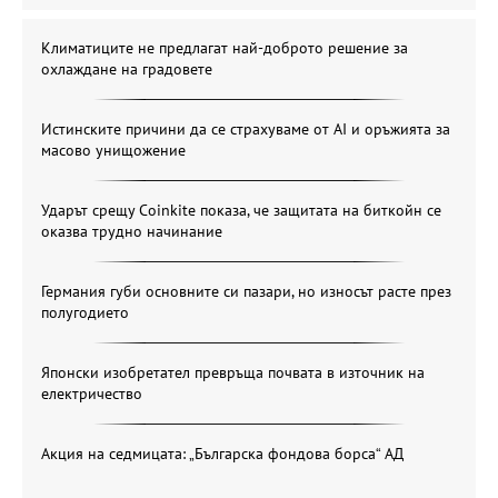
Климатиците не предлагат най-доброто решение за
охлаждане на градовете
Истинските причини да се страхуваме от AI и оръжията за
масово унищожение
Ударът срещу Coinkite показа, че защитата на биткойн се
оказва трудно начинание
Германия губи основните си пазари, но износът расте през
полугодието
Японски изобретател превръща почвата в източник на
електричество
Акция на седмицата: „Българска фондова борса“ АД