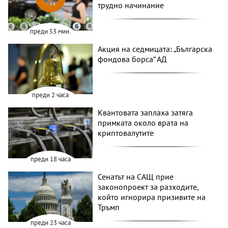
трудно начинание
преди 53 мин.
Акция на седмицата: „Българска
фондова борса“ АД
преди 2 часа
Квантовата заплаха затяга
примката около врата на
криптовалутите
преди 18 часа
Сенатът на САЩ прие
законопроект за разходите,
който игнорира призивите на
Тръмп
преди 23 часа