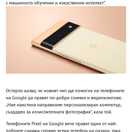
с машинното обучение и изкуствения интелект“.
Остерло казва, че новият чип ще помогне на телефоните
на Google да правят по-добри снимки и видеоклипове.
„Ние наистина направихме персонализиран компютър,
създаден за изчислителната фотография“, каза той.
Телефоните Pixel на Google вече правят едни от най-
добрите снимки спрямо всеки телефон на пазара, така