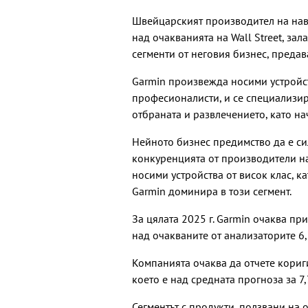
Швейцарският производител на нав
над очакванията на Wall Street, з
сегменти от неговия бизнес, предав
Garmin произвежда носими устройст
професионалисти, и се специализир
отбраната и развлечението, като на
Нейното бизнес предимство да е с
конкуренцията от производители на
носими устройства от висок клас, ка
Garmin доминира в този сегмент.
За цялата 2025 г. Garmin очаква пр
над очакваните от анализаторите 6,
Компанията очаква да отчете кориг
което е над средната прогноза за 7
Сегментът с продукти, ползвани на 