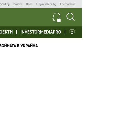
Start.bg
Posoka
Boec
Megavselena.bg
Chernomore
ОЕКТИ
INVESTORMEDIAPRO
ВОЙНАТА В УКРАЙНА