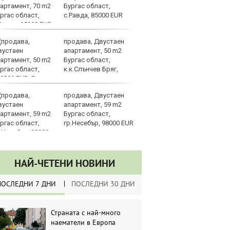
Бургас област,
би
с.Равда, 85000 EUR
продава, Двустаен
Та
апартамент, 50 m2
пр
Бургас област,
по
к.к.Слънчев Бряг,
8000 EUR
продава, Двустаен
К
апартамент, 59 m2
Ев
Бургас област,
с
гр.Несебър, 98000 EUR
ш
НАЙ-ЧЕТЕНИ НОВИНИ
ПОСЛЕДНИ 7 ДНИ
ПОСЛЕДНИ 30 ДНИ
Страната с най-много
наематели в Европа