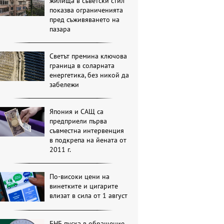
жилища в съветски стил
показва ограниченията
пред съживяването на
пазара
Светът премина ключова
граница в соларната
енергетика, без никой да
забележи
Япония и САЩ са
предприели първа
съвместна интервенция
в подкрепа на йената от
2011 г.
По-високи цени на
винетките и цигарите
влизат в сила от 1 август
БНБ пуска в обращение