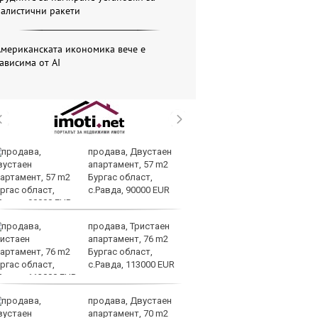
балистични ракети
Американската икономика вече е
ависима от АІ
продава, Двустаен
З
апартамент, 57 m2
$4
Бургас област,
за
с.Равда, 90000 EUR
продава, Тристаен
Ки
апартамент, 76 m2
пр
Бургас област,
пр
с.Равда, 113000 EUR
Тр
продава, Двустаен
В
апартамент, 70 m2
съ