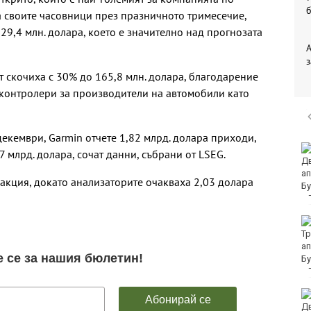
а своите часовници през празничното тримесечие,
29,4 млн. долара, което е значително над прогнозата
з
 скочиха с 30% до 165,8 млн. долара, благодарение
 контролери за производители на автомобили като
декември, Garmin отчете 1,82 млрд. долара приходи,
Хванаха мъж, който
7 млрд. долара, сочат данни, събрани от LSEG.
повредил климатик на
търговски обект във
 акция, докато анализаторите очакваха 2,03 долара
Варна
Три пункта за
раздаване на
минерална вода и
днес във Варна
Жълт код за опасно
горещо време в