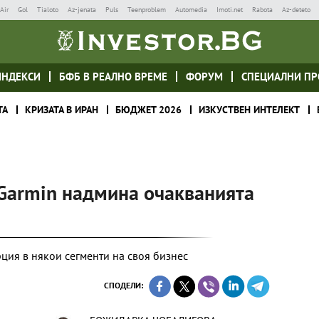
Air
Gol
Tialoto
Az-jenata
Puls
Teenproblem
Automedia
Imoti.net
Rabota
Az-deteto
ИНДЕКСИ
БФБ В РЕАЛНО ВРЕМЕ
ФОРУМ
СПЕЦИАЛНИ ПР
ТА
КРИЗАТА В ИРАН
БЮДЖЕТ 2026
ИЗКУСТВЕН ИНТЕЛЕКТ
 Garmin надмина очакванията
ция в някои сегменти на своя бизнес
СПОДЕЛИ: