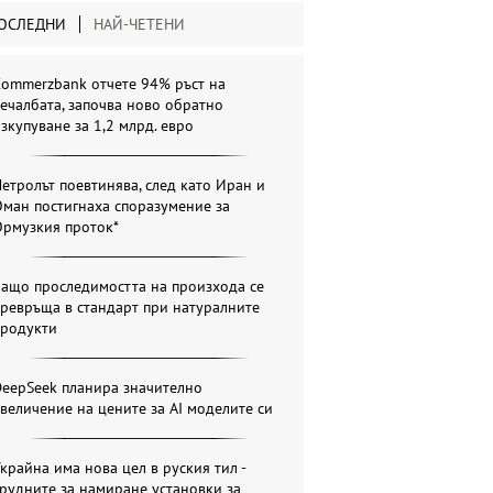
ОСЛЕДНИ
НАЙ-ЧЕТЕНИ
Commerzbank отчете 94% ръст на
ечалбата, започва ново обратно
зкупуване за 1,2 млрд. евро
етролът поевтинява, след като Иран и
ман постигнаха споразумение за
Ормузкия проток*
Защо проследимостта на произхода се
ревръща в стандарт при натуралните
продукти
DeepSeek планира значително
величение на цените за AI моделите си
крайна има нова цел в руския тил -
рудните за намиране установки за