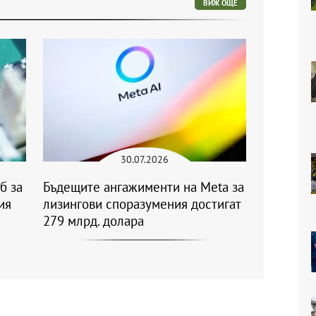
ВИЖ ОЩЕ
30.07.2026
б за
Бъдещите ангажименти на Meta за
ия
лизингови споразумения достигат
279 млрд. долара