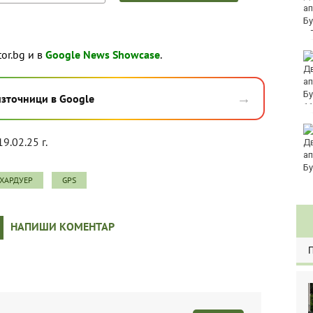
голямата част от
България
tor.bg и в
Google News Showcase
.
Еврото леко отстъпва
на долара
→
източници в Google
11
Без ток във Варна на 6
19.02.25 г.
август 2026
ХАРДУЕР
GPS
НАПИШИ КОМЕНТАР