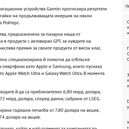
П
игационни устройства Garmin прогнозира резултати
алагайки на продължаващата инерция на някои
а Ройтерс.
п
и
ва, предназначена за пазарна ниша от
а в продукти с активиран GPS за нуждите на
числява премия за своите продукти от висок клас.
П
О
илно специализирана ѝ помогна да отблъсне
 смартфони като Apple и Samsung, които пуснаха
то Apple Watch Ultra и Galaxy Watch Ultra. В момента
п
иходите ѝ да са приблизително 6,80 млрд. долара,
72 млрд. долара, според данни, събрани от LSEG.
у
ирана годишна печалба от 7,80 долара на акция,
,74 долара на акция.
У
т
открито, който е най-големият за компанията по