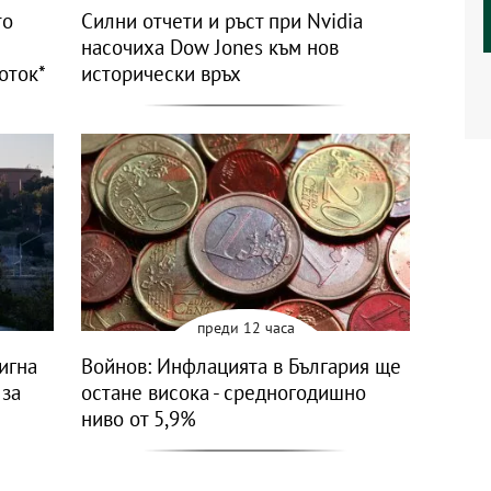
то
Силни отчети и ръст при Nvidia
насочиха Dow Jones към нов
оток*
исторически връх
преди 12 часа
игна
Войнов: Инфлацията в България ще
 за
остане висока - средногодишно
ниво от 5,9%