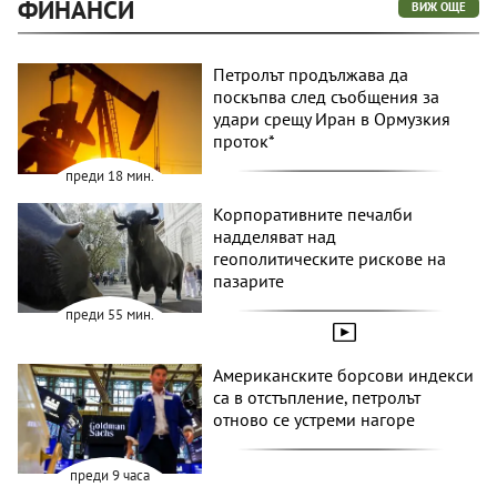
ФИНАНСИ
ВИЖ ОЩЕ
Петролът продължава да
поскъпва след съобщения за
удари срещу Иран в Ормузкия
проток*
преди 18 мин.
Корпоративните печалби
надделяват над
геополитическите рискове на
пазарите
преди 55 мин.
Американските борсови индекси
са в отстъпление, петролът
отново се устреми нагоре
преди 9 часа