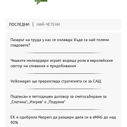
ПОСЛЕДНИ
НАЙ-ЧЕТЕНИ
Пазарът на труда у нас се охлажда: Къде са най-големи
спадовете?
Чешките милиардери играят водеща роля в европейския
сектор на сливания и придобивания
Volkswagen ще преразгледа стратегията си за САЩ
Подписан е петгодишен договор за сметосъбиране за
„Слатина“, „Изгрев“ и „Подуяне“
ЕК е одобрила Naspers да разшири дела си в eMAG до над
90%