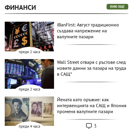
ФИНАНСИ
ВИЖ ОЩЕ
iBanFirst: Август традиционно
създава напрежение на
валутните пазари
преди 2 часа
Wall Street отваря с ръстове след
новите данни за пазара на труда
в САЩ*
преди 2 часа
Йената като оръжие: как
интервенцията на САЩ и Япония
променя валутните пазари
3
преди 4 часа