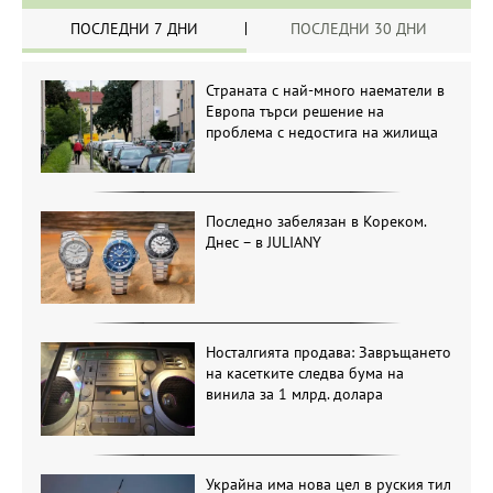
ПОСЛЕДНИ 7 ДНИ
ПОСЛЕДНИ 30 ДНИ
Страната с най-много наематели в
Европа търси решение на
проблема с недостига на жилища
Последно забелязан в Кореком.
Днес – в JULIANY
Носталгията продава: Завръщането
на касетките следва бума на
винила за 1 млрд. долара
Украйна има нова цел в руския тил