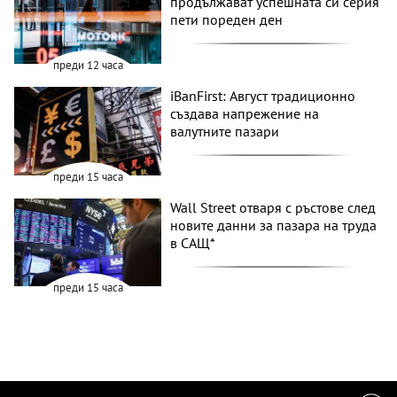
продължават успешната си серия
пети пореден ден
преди 12 часа
iBanFirst: Август традиционно
създава напрежение на
валутните пазари
преди 15 часа
Wall Street отваря с ръстове след
новите данни за пазара на труда
в САЩ*
преди 15 часа