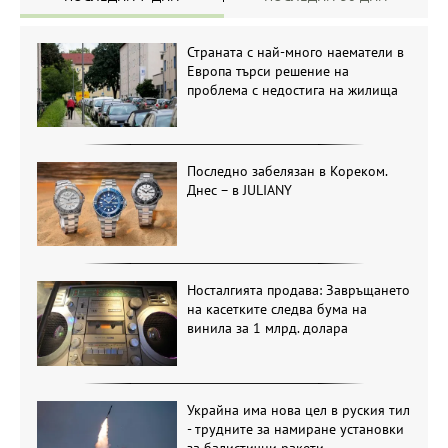
Страната с най-много наематели в
Европа търси решение на
проблема с недостига на жилища
Последно забелязан в Кореком.
Днес – в JULIANY
Носталгията продава: Завръщането
на касетките следва бума на
винила за 1 млрд. долара
Украйна има нова цел в руския тил
- трудните за намиране установки
за балистични ракети