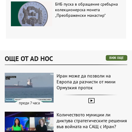
БНБ пуска в обращение сребърна
колекционерска монета
„Преображенски манастир“
ОЩЕ ОТ AD HOC
ВИЖ ОЩЕ
Иран може да позволи на
Европа да разчисти от мини
Ормузкия проток
преди 7 часа
Количеството муниции ли
диктува стратегическите решения
във войната на САЩ с Иран?