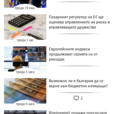
преди 29 мин.
Пазарният регулатор на ЕС ще
оценява управлението на риска в
управляващите дружества
преди 1 час
Европейските индекси
продължават серията си от
рекорди
преди 3 часа
Възможно ли е България да се
върне към бюджетни излишъци?
2
преди 4 часа
Rheinmetall понижи прогнозата