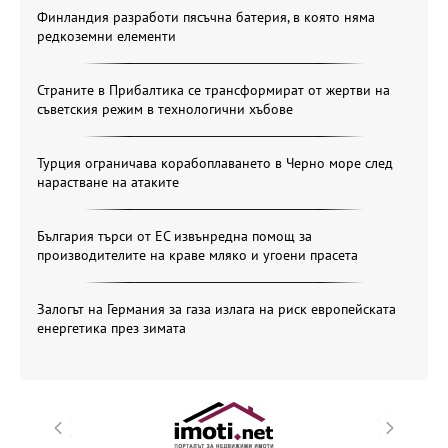
Финландия разработи пясъчна батерия, в която няма
редкоземни елементи
Страните в Прибалтика се трансформират от жертви на
съветския режим в технологични хъбове
Турция ограничава корабоплаването в Черно море след
нарастване на атаките
България търси от ЕС извънредна помощ за
производителите на краве мляко и угоени прасета
Залогът на Германия за газа излага на риск европейската
енергетика през зимата