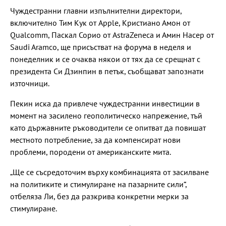
Чуждестранни главни изпълнителни директори,
включително Тим Кук от Apple, Кристиано Амон от
Qualcomm, Паскал Сорио от AstraZeneca и Амин Насер от
Saudi Aramco, ще присъстват на форума в неделя и
понеделник и се очаква някои от тях да се срещнат с
президента Си Дзинпин в петък, съобщават запознати
източници.
Пекин иска да привлече чуждестранни инвестиции в
момент на засилено геополитическо напрежение, тъй
като държавните ръководители се опитват да повишат
местното потребление, за да компенсират нови
проблеми, породени от американските мита.
„Ще се съсредоточим върху комбинацията от засилване
на политиките и стимулиране на пазарните сили“,
отбеляза Ли, без да разкрива конкретни мерки за
стимулиране.