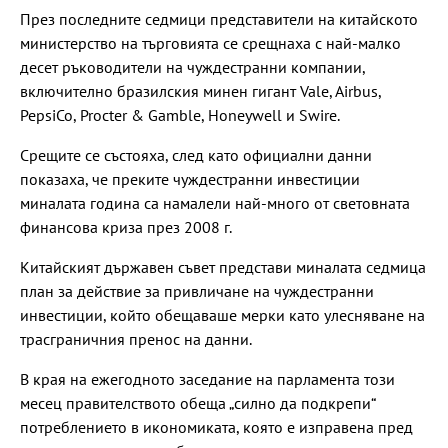
През последните седмици представители на китайското
министерство на търговията се срещнаха с най-малко
десет ръководители на чуждестранни компании,
включително бразилския минен гигант Vale, Airbus,
PepsiCo, Procter & Gamble, Honeywell и Swire.
Срещите се състояха, след като официални данни
показаха, че преките чуждестранни инвестиции
миналата година са намалели най-много от световната
финансова криза през 2008 г.
Китайският държавен съвет представи миналата седмица
план за действие за привличане на чуждестранни
инвестиции, който обещаваше мерки като улесняване на
трасграничния пренос на данни.
В края на ежегодното заседание на парламента този
месец правителството обеща „силно да подкрепи“
потреблението в икономиката, която е изправена пред