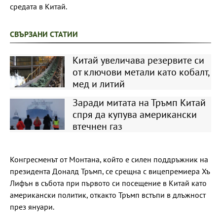
средата в Китай.
СВЪРЗАНИ СТАТИИ
Китай увеличава резервите си
от ключови метали като кобалт,
мед и литий
Заради митата на Тръмп Китай
спря да купува американски
втечнен газ
Конгресменът от Монтана, който е силен поддръжник на
президента Доналд Тръмп, се срещна с вицепремиера Хъ
Лифън в събота при първото си посещение в Китай като
американски политик, откакто Тръмп встъпи в длъжност
през януари.