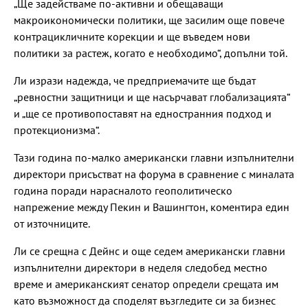
„Ще задействаме по-активни и обещаващи
макроикономически политики, ще засилим още повече
контрацикличните корекции и ще въведем нови
политики за растеж, когато е необходимо“, допълни той.
Ли изрази надежда, че предприемачите ще бъдат
„ревностни защитници и ще насърчават глобализацията“
и „ще се противопоставят на едностранния подход и
протекционизма“.
Тази година по-малко американски главни изпълнителни
директори присъстват на форума в сравнение с миналата
година поради нарасналото геополитическо
напрежение между Пекин и Вашингтон, коментира един
от източниците.
Ли се срещна с Дейнс и още седем американски главни
изпълнителни директори в неделя следобед местно
време и американският сенатор определи срещата им
като възможност да споделят възгледите си за бизнес