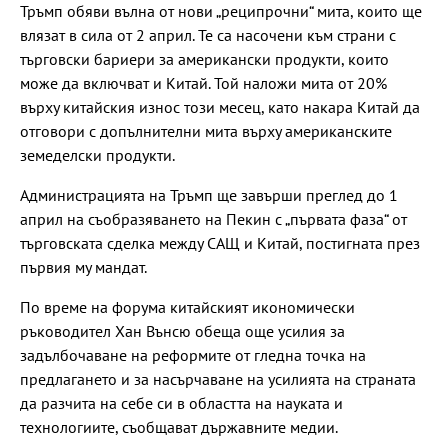
Тръмп обяви вълна от нови „реципрочни“ мита, които ще
влязат в сила от 2 април. Те са насочени към страни с
търговски бариери за американски продукти, които
може да включват и Китай. Той наложи мита от 20%
върху китайския износ този месец, като накара Китай да
отговори с допълнителни мита върху американските
земеделски продукти.
Администрацията на Тръмп ще завърши преглед до 1
април на съобразяването на Пекин с „първата фаза“ от
търговската сделка между САЩ и Китай, постигната през
първия му мандат.
По време на форума китайският икономически
ръководител Хан Вънсю обеща още усилия за
задълбочаване на реформите от гледна точка на
предлагането и за насърчаване на усилията на страната
да разчита на себе си в областта на науката и
технологиите, съобщават държавните медии.