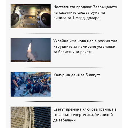
Носталгията продава: Завръщането
на касетките следва бума на
винила за 1 млрд. долара
Украйна има нова цел в руския тил
- трудните за намиране установки
за балистични ракети
Кадър на деня за 3 август
Светът премина ключова граница в
соларната енергетика, без никой
да забележи