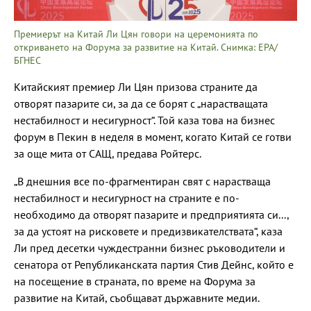
Премиерът на Китай Ли Цян говори на церемонията по
откриването на Форума за развитие на Китай. Снимка: EPA/
БГНЕС
Китайският премиер Ли Цян призова страните да
отворят пазарите си, за да се борят с „нарастващата
нестабилност и несигурност“. Той каза това на бизнес
форум в Пекин в неделя в момент, когато Китай се готви
за още мита от САЩ, предава Ройтерс.
„В днешния все по-фрагментиран свят с нарастваща
нестабилност и несигурност на страните е по-
необходимо да отворят пазарите и предприятията си...,
за да устоят на рисковете и предизвикателствата“, каза
Ли пред десетки чуждестранни бизнес ръководители и
сенатора от Републиканската партия Стив Дейнс, който е
на посещение в страната, по време на Форума за
развитие на Китай, съобщават държавните медии.