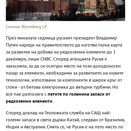
Снимка: Bloomberg LP
През миналата седмица руският президент Владимир
Путин нареди на правителството да изготви пътна карта
за развитие на добива на редкоземни елементи до 1
декември, пише CNBC. Според агенцията Русия е
закъсняла, за да си осигури място на този доходоносен
пазар за елементи, необходими за развитието на новите
технологии, използвани за компоненти в широк кръг от
стоки - от битова електроника до вятърни турбини. Но
все пак разполага с
петите по големина запаси от
редкоземни елементи
.
Според доклад на Геоложката служба на САЩ най-
големи запаси в света държи Китай, следван от Бразилия,
Индия и Австралия. Смята се, че Русия е на пето място по