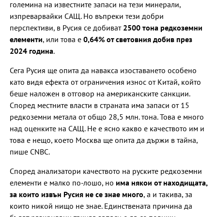
големина на известните запаси на тези минерали,
изпреварвайки САЩ. Но въпреки тези добри
перспективи, в Русия се добиват
2500 тона редкоземни
елементи
, или това е
0,64% от световния добив през
2024 година
.
Сега Русия ще опита да навакса изоставането особено
като видя ефекта от ограничения износ от Китай, който
беше наложен в отговор на американските санкции.
Според местните власти в страната има запаси от 15
редкоземни метала от общо 28,5 млн. тона. Това е много
над оценките на САЩ. Не е ясно какво е качеството им и
това е нещо, което Москва ще опита да държи в тайна,
пише CNBC.
Според анализатори качеството на руските редкоземни
елементи е малко по-лошо, но
има някои от находищата,
за които извън Русия не се знае много
, а и такива, за
които никой нищо не знае. Единствената причина да