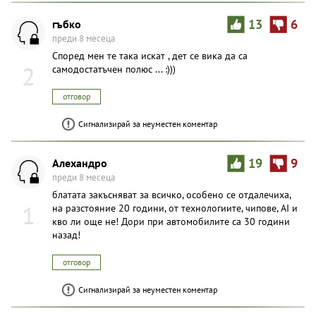
гъбко
13
6
преди 8 месеца
Според мен те така искат , дет се вика да са
2
самодостатъчен полюс ... :)))
отговор
Сигнализирай за неуместен коментар
Алехандро
19
9
преди 8 месеца
блатата закъсняват за всичко, особено се отдалечиха,
1
на разстояние 20 години, от технологиите, чипове, AI и
кво ли още не! Дори при автомобилите са 30 години
назад!
отговор
Сигнализирай за неуместен коментар