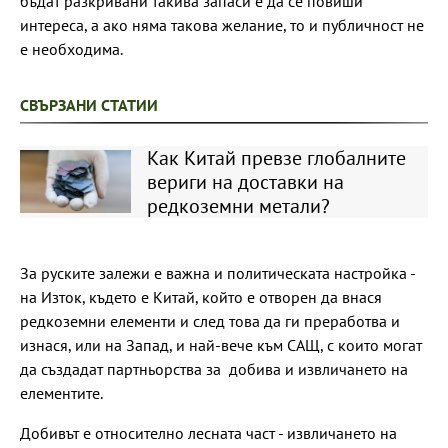
бъдат разкривани такива запаси е да се повиши
интереса, а ако няма такова желание, то и публичност не
е необходима.
СВЪРЗАНИ СТАТИИ
Как Китай превзе глобалните
вериги на доставки на
редкоземни метали?
За руските залежи е важна и политическата настройка -
на Изток, където е Китай, който е отворен да внася
редкоземни елементи и след това да ги преработва и
изнася, или на Запад, и най-вече към САЩ, с които могат
да създадат партньорства за добива и извличането на
елементите.
Добивът е относително лесната част - извличането на