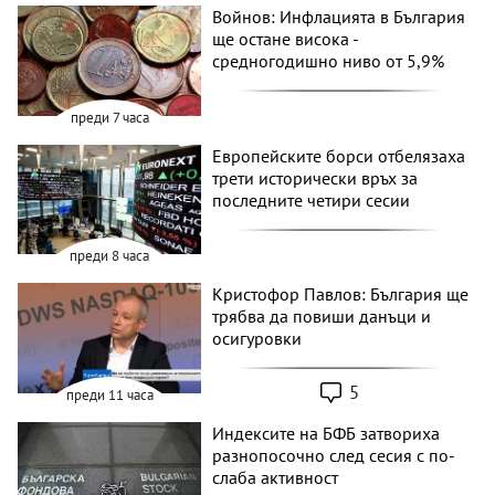
Войнов: Инфлацията в България
ще остане висока -
средногодишно ниво от 5,9%
преди 7 часа
Европейските борси отбелязаха
трети исторически връх за
последните четири сесии
преди 8 часа
Кристофор Павлов: България ще
трябва да повиши данъци и
осигуровки
5
преди 11 часа
Индексите на БФБ затвориха
разнопосочно след сесия с по-
слаба активност