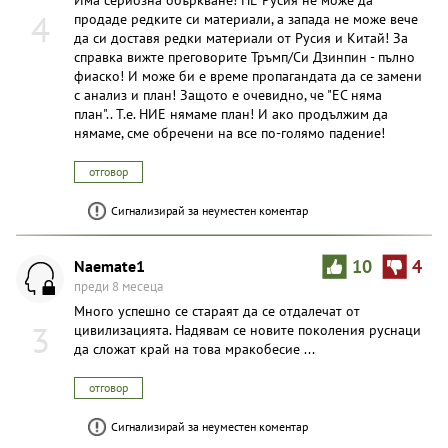
4
продаде редките си материали, а запада не може вече
да си доставя редки материали от Русия и Китай! За
справка вижте преговорите Тръмп/Си Дзинпин - пълно
фиаско! И може би е време пропагандата да се замени
с анализ и план! Защото е очевидно, че "ЕС няма
план".. Т.е. НИЕ нямаме план! И ако продължим да
нямаме, сме обречени на все по-голямо падение!
отговор
Сигнализирай за неуместен коментар
Naemate1
10
4
преди 8 месеца
Много успешно се стараят да се отдалечат от
3
цивилизацията. Надявам се новите поколения руснаци
да сложат край на това мракобесие ...
отговор
Сигнализирай за неуместен коментар