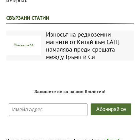
изчерпат.
СВЪРЗАНИ СТАТИИ
Износът на редкоземни
магнити от Китай към САЩ
намалява преди срещата
между Тръмп и Си