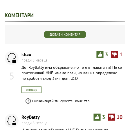
КОМЕНТАРИ
ДОБАВИ КОМЕНТАР
khao
3
1
преди 8 месеца
До: RoyBatty има объркване, но те е в главата ти! Не се
5
притеснявай НИЕ имаме план, но вашия определено
не сработи след 3тия ден! :D:D
отговор
Сигнализирай за неуместен коментар
RoyBatty
3
10
преди 8 месеца
Има сериозна объркване! НЕ Русия не може да