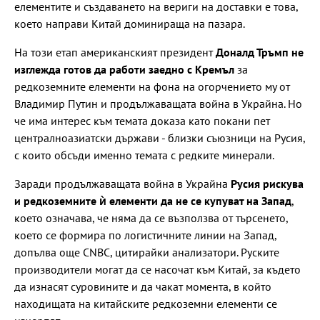
елементите и създаването на вериги на доставки е това,
което направи Китай доминираща на пазара.
На този етап американският президент
Доналд Тръмп не
изглежда готов да работи заедно с Кремъл
за
редкоземните елементи на фона на огорчението му от
Владимир Путин и продължаващата война в Украйна. Но
че има интерес към темата доказа като покани пет
централноазиатски държави - близки съюзници на Русия,
с които обсъди именно темата с редките минерали.
Заради продължаващата война в Украйна
Русия рискува
и редкоземните ѝ елементи да не се купуват на Запад
,
което означава, че няма да се възползва от търсенето,
което се формира по логистичните линии на Запад,
допълва още CNBC, цитирайки анализатори. Руските
производители могат да се насочат към Китай, за където
да изнасят суровините и да чакат момента, в който
находищата на китайските редкоземни елементи се