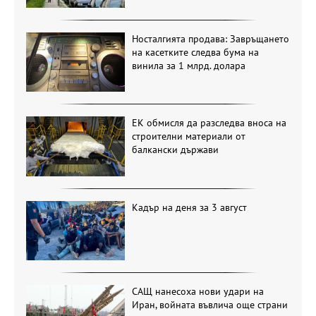
Носталгията продава: Завръщането
на касетките следва бума на
винила за 1 млрд. долара
ЕК обмисля да разследва вноса на
строителни материали от
балкански държави
Кадър на деня за 3 август
САЩ нанесоха нови удари на
Иран, войната въвлича още страни