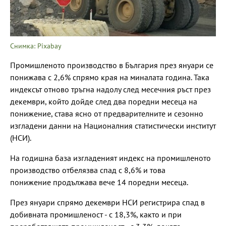
Снимка: Pixabay
Промишленото производство в България през януари се
понижава с 2,6% спрямо края на миналата година. Така
индексът отново тръгна надолу след месечния ръст през
декември, който дойде след два поредни месеца на
понижение, става ясно от предварителните и сезонно
изгладени данни на Националния статистически институт
(НСИ).
На годишна база изгладеният индекс на промишленото
производство отбелязва спад с 8,6% и това
понижение продължава вече 14 поредни месеца.
През януари спрямо декември НСИ регистрира спад в
добивната промишленост - с 18,3%, както и при