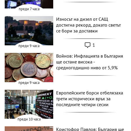
преди 7 часа
Износът на дизел от САЩ
достигна рекорд, докато светът
се бори за доставки
1
преди 9 часа
Войнов: Инфлацията в България
ще остане висока -
средногодишно ниво от 5,9%
преди 9 часа
Европейските борси отбелязаха
трети исторически връх за
последните четири сесии
преди 10 часа
Кристофор Павлов: България ще