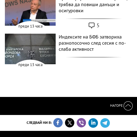
трябва да повиши данъци и
осигуровки
5
преди 13 часа
Индексите на БФБ затвориха
разнопосочно след сесия с по-
слаба активност
преди 13 часа
НАГОРЕ
СЛЕДВАЙ НИ В: