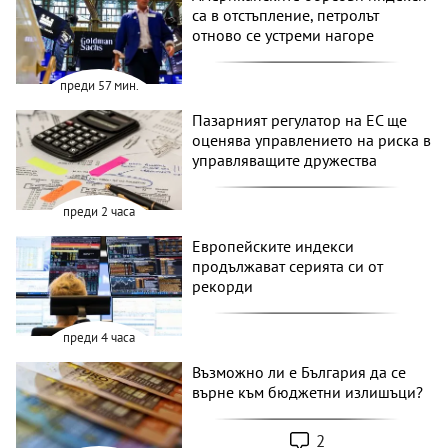
са в отстъпление, петролът
отново се устреми нагоре
преди 57 мин.
Пазарният регулатор на ЕС ще
оценява управлението на риска в
управляващите дружества
преди 2 часа
Европейските индекси
продължават серията си от
рекорди
преди 4 часа
Възможно ли е България да се
върне към бюджетни излишъци?
2