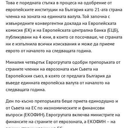
Това е поредната стъпка в процеса на одобрение от
европейските институции на България като 21-ата страна
членка на зоната на единната валута. Той започна с
извънредните конвергентни доклада на Европейската
комисия (ЕК) и на Европейската централна банка (ЕЦБ),
публикувани на 4 юни, в които се посочваше, че страната
ни е изпълнила всички изисквания и може да приеме
еврото от началото на следващата година.
Миналия четвъртък Еврогрупата одобри препоръката от
страните членки на еврозоната към Съвета на
Европейския съюз, в която се предлага България да
въведе единната европейска валута от началото на
следващата година.
Ден по-късно препоръката беше приета единодушно и
от Съвета на ЕС по икономическите и финансови
въпроси (ЕКОФИН). Еврогрупата включва министрите на
финансите на страните от еврозоната, а ЕКОФИН – на