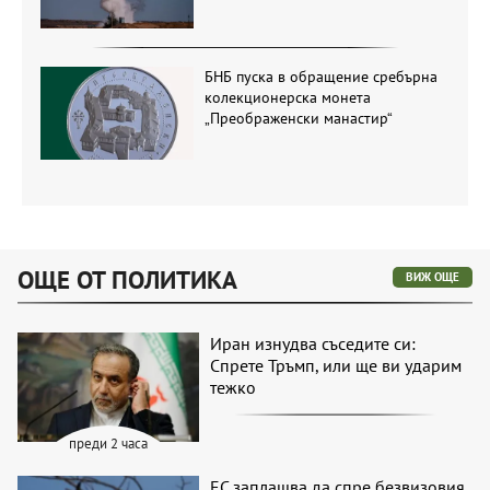
БНБ пуска в обращение сребърна
колекционерска монета
„Преображенски манастир“
ОЩЕ ОТ ПОЛИТИКА
ВИЖ ОЩЕ
Иран изнудва съседите си:
Спрете Тръмп, или ще ви ударим
тежко
преди 2 часа
ЕС заплашва да спре безвизовия