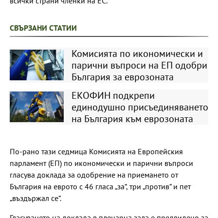
всички страни членки на ЕС.
СВЪРЗАНИ СТАТИИ
Комисията по икономически и
парични въпроси на ЕП одобри
България за еврозоната
ЕКОФИН подкрепи
единодушно присъединяването
на България към еврозоната
По-рано тази седмица Комисията на Европейския
парламент (ЕП) по икономически и парични въпроси
гласува доклада за одобрение на приемането от
България на еврото с 46 гласа „за“, три „против“ и пет
„въздържал се“.
Гласуването на доклада в пленарна зала е предвидено за