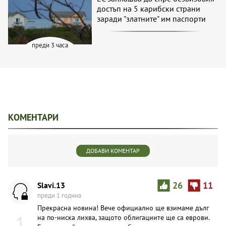
достъп на 5 карибски страни
заради "златните" им паспорти
преди 3 часа
КОМЕНТАРИ
ДОБАВИ КОМЕНТАР
Slavi.13
26
11
преди 1 година
Прекрасна новина! Вече официално ще взимаме дълг
1
на по-ниска лихва, защото облигациите ще са еврови.