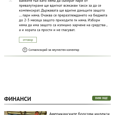
Банките тъй като няма да събират пари от
превалутиране ще вдигнат всякакви такси за да се
компенсират. Държавата ще вдигне данъците защото
... пари няма. Очаква се преразглеждането на бюджета
до 2-3 месеца защото приходите ги няма. Избори
няма да има защото са излишно харчене на средства ,
а и хората са прости и не гласуват.
отговор
Сигнализирай за неуместен коментар
ФИНАНСИ
ВИЖ ОЩЕ
Американските борсови индекси