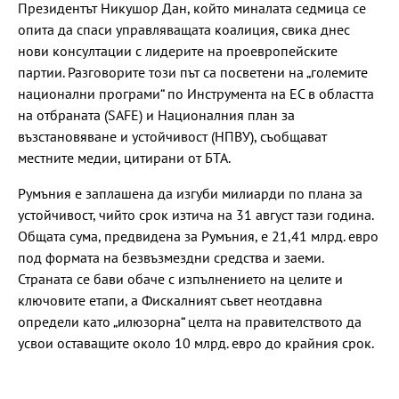
Президентът Никушор Дан, който миналата седмица се
опита да спаси управляващата коалиция, свика днес
нови консултации с лидерите на проевропейските
партии. Разговорите този път са посветени на „големите
национални програми“ по Инструмента на ЕС в областта
на отбраната (SAFE) и Националния план за
възстановяване и устойчивост (НПВУ), съобщават
местните медии, цитирани от БТА.
Румъния е заплашена да изгуби милиарди по плана за
устойчивост, чийто срок изтича на 31 август тази година.
Общата сума, предвидена за Румъния, е 21,41 млрд. евро
под формата на безвъзмездни средства и заеми.
Страната се бави обаче с изпълнението на целите и
ключовите етапи, а Фискалният съвет неотдавна
определи като „илюзорна“ целта на правителството да
усвои оставащите около 10 млрд. евро до крайния срок.