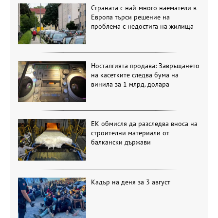
Страната с най-много наематели в
Европа търси решение на
проблема с недостига на жилища
Носталгията продава: Завръщането
на касетките следва бума на
винила за 1 млрд. долара
ЕК обмисля да разследва вноса на
строителни материали от
балкански държави
Кадър на деня за 3 август