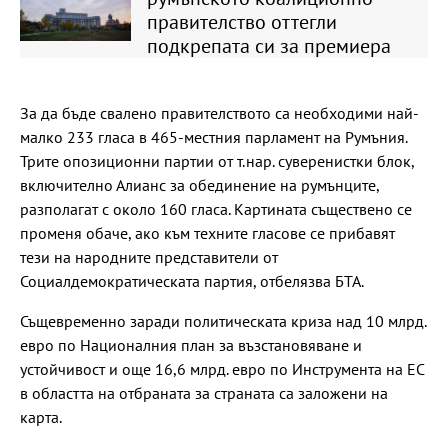
правителство оттегли
подкрепата си за премиера
За да бъде свалено правителството са необходими най-
малко 233 гласа в 465-местния парламент на Румъния.
Трите опозиционни партии от т.нар. суверенистки блок,
включително Алианс за обединение на румънците,
разполагат с около 160 гласа. Картината съществено се
променя обаче, ако към техните гласове се прибавят
тези на народните представители от
Социалдемократическата партия, отбелязва БТА.
Същевременно заради политическата криза над 10 млрд.
евро по Националния план за възстановяване и
устойчивост и още 16,6 млрд. евро по Инструмента на ЕС
в областта на отбраната за страната са заложени на
карта.