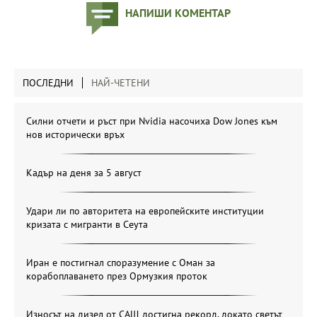
НАПИШИ КОМЕНТАР
ПОСЛЕДНИ
НАЙ-ЧЕТЕНИ
Силни отчети и ръст при Nvidia насочиха Dow Jones към
нов исторически връх
Кадър на деня за 5 август
Удари ли по авторитета на европейските институции
кризата с мигранти в Сеута
Иран е постигнал споразумение с Оман за
корабоплаването през Ормузкия проток
Износът на дизел от САЩ достигна рекорд, докато светът