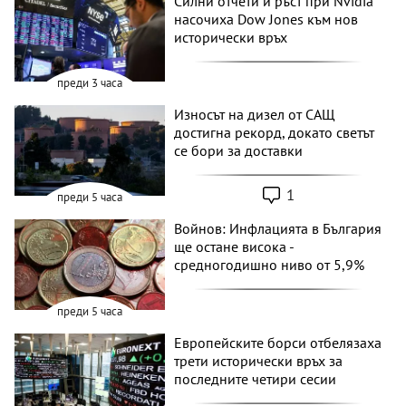
Силни отчети и ръст при Nvidia
насочиха Dow Jones към нов
исторически връх
преди 3 часа
Износът на дизел от САЩ
достигна рекорд, докато светът
се бори за доставки
1
преди 5 часа
Войнов: Инфлацията в България
ще остане висока -
средногодишно ниво от 5,9%
преди 5 часа
Европейските борси отбелязаха
трети исторически връх за
последните четири сесии