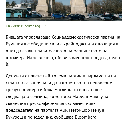
Снимка: Bloomberg LP
Бившата управляваща Социалдемократическа партия на
Румъния ще обедини сили с крайнодясната опозиция в
опит да свали правителството на малцинството на
премиера Илие Болоян, обяви заместник-председателят
ѝ.
Депутати от двете най-големи партии в парламента на
страната са започнали да изготвят вот на недоверие
срещу премиера и биха могли да го внесат още
следващата седмица, коментира Мариан Някшу на
съвместна пресконференция със заместник-
председателя на партията AUR Петришор Пейу в
Букурещ в понеделник, съобщава Bloomberg.