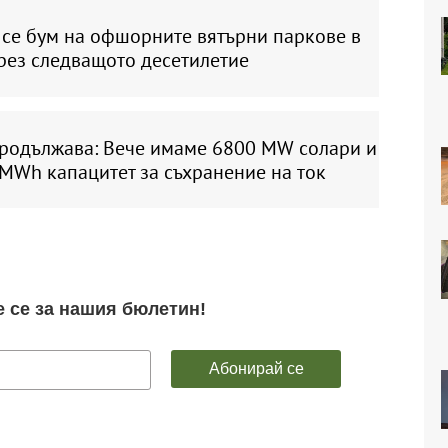
 се бум на офшорните вятърни паркове в
рез следващото десетилетие
продължава: Вече имаме 6800 MW солари и
MWh капацитет за съхранение на ток