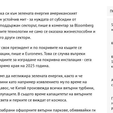
П
ска си към зелената енергия американският
устойчив мит - за нуждата от субсидии от
S
е поддържан секторът, пише в коментар за Bloomberg
н
ените технологии не само се оказаха жизнеспособни и
о други сектори.
К
 своя президент и по покривите на къщите се
ации, пише и Euronews. Това се случва въпреки
К
идиите за изградане на покривна инсталация - сега
1
прямо края на 2025 година.
мп да неглижира зелената енергия, както и че
А
ини като например изявлението му по време на
с
авос, че Китай произвежда всички вятърни турбини,
глупаците. В същото време капацитетът на вятърните
П
света и перките се виждат от космоса.
г
р
 забрани офшорните вятърни паркове, обявявайки ги