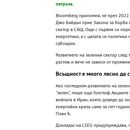
петрола
.
Bloomberg припомня, че през 2022
Джо Байдън прие Закона за борба с
сектор в САЩ. Още с първия си нор
енергетика, а с цялата си политика
субсидии.
Развитието на зеления сектор след т
растеж и вече не зависи от промени
Всъщност е много лесно да с
Ако погледнем развитието на зелен
"зелен", пише още Гонглоф. Акциите 
войната в Иран, която доведе до зн
енергийна криза само за пет годин
План Б.
Докладът на LSEG предупреждава, ч