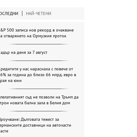
ОСЛЕДНИ
НАЙ-ЧЕТЕНИ
&P 500 записа нов рекорд в очакване
а отварянето на Ормузкия проток
адър на деня за 7 август
редитите у нас нараснаха с повече от
6% за година до близо 66 млрд. евро в
края на юни
пелативният съд не позволи на Тръмп да
трои новата бална зала в Белия дом
роучване: Дълговата тежест за
ерманските доставчици на авточасти
асте