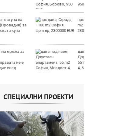
950 EUR
продава, Сграда, 1100
СА
m2 София, Център,
мл
2300000 EUR
пр
п
дава под наем,
Н
Двустаен апартамент,
Op
55 m2 София, Младост
на
4, 650 EUR
це
СПЕЦИАЛНИ ПРОЕКТИ