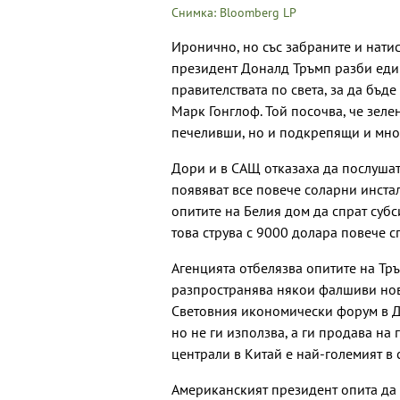
Снимка: Bloomberg LP
Иронично, но със забраните и нати
президент Доналд Тръмп разби един 
правителствата по света, за да бъд
Марк Гонглоф. Той посочва, че зел
печеливши, но и подкрепящи и мног
Дори и в САЩ отказаха да послушат
появяват все повече соларни инстал
опитите на Белия дом да спрат субс
това струва с 9000 долара повече с
Агенцията отбелязва опитите на Тръ
разпространява някои фалшиви нов
Световния икономически форум в Д
но не ги използва, а ги продава на 
централи в Китай е най-големият в 
Американският президент опита да