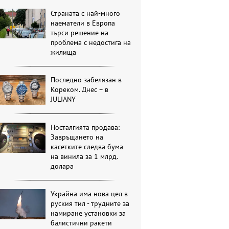
Страната с най-много
наематели в Европа
търси решение на
проблема с недостига на
жилища
Последно забелязан в
Кореком. Днес – в
JULIANY
Носталгията продава:
Завръщането на
касетките следва бума
на винила за 1 млрд.
долара
Украйна има нова цел в
руския тил - трудните за
намиране установки за
балистични ракети