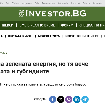
Air
Gol
Tialoto
Az-jenata
Puls
Teenproblem
Automedia
Imoti.net
Rabota
Az-deteto
ИНДЕКСИ
БФБ В РЕАЛНО ВРЕМЕ
ФОРУМ
СПЕЦИАЛНИ ПР
ТА
КРИЗАТА В ИРАН
БЮДЖЕТ 2026
ИЗКУСТВЕН ИНТЕЛЕКТ
ЕТИКА
а зелената енергия, но тя вече
ката и субсидиите
 не от грижа за климата, а защото се строят бързо,
СПОДЕЛИ: