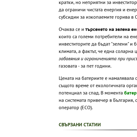
кратки, но неприятни за инвеститор
да ограничи чистата енергия и енер
субсидии за изкопаемите горива в 
Очаква се и
търсенето на зелена ен
които са големи потребители на ен
инвеститорите да бъдат "зелени" и 
климата, а фактът, че една соларна 
забавяния и ограниченията при прис
газовата - за пет години.
Цената на батериите е намалявала 
същото време от екологичната орга
потенциал за спад. В момента
бате
на системата привечер в България,
оператор (ЕСО).
СВЪРЗАНИ СТАТИИ