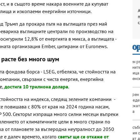
ст, и в същото време накара военните да купуват
А
ъглища и изкопаеми енергийни източници.
д Тръмп да прокара пътя на въглищата през май
ревариха въглищните централи по производство на
осигурили 12,8% от енергията в микса, а въглищата -
чната организация Ember, цитирани от Euronews.
 расте без много шум
Двоен ръст на
чревните инфекции за
а фондова борса - LSEG, отбеляза, че стойността на
седмица във
компании, свързани с чиста енергия, енергийна
Варненско
е,
достига 10 трилиона долара
.
Вечерен крос ще се
 стойността на индекса, следящ зелените компании -
проведе тази събота в
Морската градина на
 се повишава с 80% от края на 2024 година насам,
Варна
P 500. Секторът изпраща много силни месеци въпреки
плението от климатичните цели в много страни по
Тази събота: откриват
аха от плановете за въглеродна неутралност до 2050
ловния сезон за
ще е далеч времето, когато
светът ще се откаже от
пернат дивеч