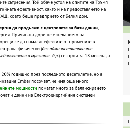
ите сътресения. Той обаче устоя на опитите на Тръмп
гийната ефективност, както и на предоставянето на
САЩ, което беше предприето от Белия дом.
ергия да продължи с центровете за бази данни
,
ергия. Причината дори не е желанието на
борещи се да намалят ефектите от промените в
централа физически (
без административните
ъединяването в мрежата -б.р.
) се строи за 18 месеца, а
с 20% годишно през последното десетилетие, но в
низация Ember посочват, че има още много
рийните мощности
помагат много за балансирането
 сочат и данни на Електроенергийния системен