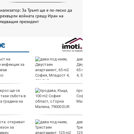
нализатор: За Тръмп ще е по-лесно да
прехвърли войната срещу Иран на
следващия президент
дава под наем,
Те
Двустаен апартамент,
ги
65 m2 София, Младост
иг
4, 550 EUR
ст
отшумяват
продава, Къща, 100 m2
Со
София област, с.Горна
Тр
Малина, 79000 EUR
съ
а 
дава под наем,
Це
Тристаен апартамент,
Ру
125 m2 София, Борово,
та