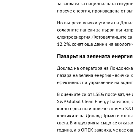
за заплаха за националната сигурно
повече енергия, произведена от в
Но въпреки всички усилия на Донал
соларните панели за първи път изп
електроенергия. Фотовалтаиците са 
12,2%, сочат още данни на екологи
Пазарът на зелената енергия
Доклад на оператора на Лондонскат
пазара на зелена енергия - всички 
ефективност и управление на водит
В оценките си от LSEG посочват, че
S&P Global Clean Energy Transition,
което е два пъти повече спрямо S&
критиките на Доналд Тръмп и отстъ
света. В индустрията също се отказ
година, а в ОПЕК заявиха, че все о