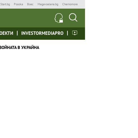
Start.bg
Posoka
Boec
Megavselena.bg
Chernomore
ОЕКТИ
INVESTORMEDIAPRO
ВОЙНАТА В УКРАЙНА