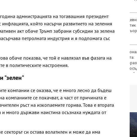
 година адмнистрацията на тогавашния президент
ФК Девня гостува на
 инфлацията, който насърчи развитието на зеления
Атлетик (Провадия) за
мативен акт обаче Тръмп забрани субсидии за зелена
Аматьорската купа
 насърчава петролната индустрия и я подпомага със
Национална мрежа за
ова обаче показва, че той е навлязал във фазата на
децата:
Саморазправата не е
те в политическите настроения.
правосъдие след
случая с „ловци на педофили“
и "зелен"
ите компании се оказва, че е много лесно да бъдеш
на компаниите се покачват, а част от причината е
ачителен ръст на изкопаемите горива. Това е втората
и и много държави наистина осъзнаха нуждата от
е секторът си остава волатилен и може да има